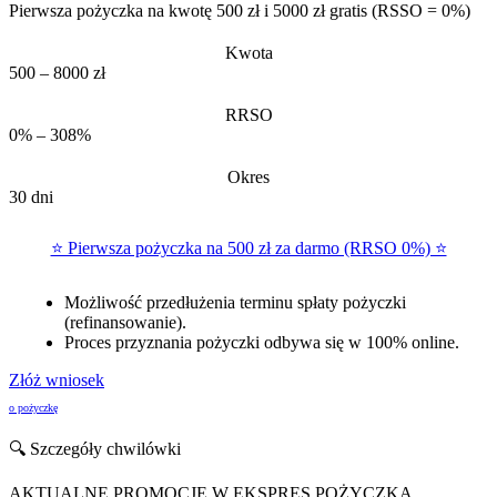
Pierwsza pożyczka na kwotę 500 zł i 5000 zł gratis (RSSO = 0%)
Kwota
500 – 8000 zł
RRSO
0% – 308%
Okres
30 dni
⭐ Pierwsza pożyczka na 500 zł za darmo (RRSO 0%) ⭐
Możliwość przedłużenia terminu spłaty pożyczki
(refinansowanie).
Proces przyznania pożyczki odbywa się w 100% online.
Złóż wniosek
o pożyczkę
🔍 Szczegóły chwilówki
AKTUALNE PROMOCJE W EKSPRES POŻYCZKA