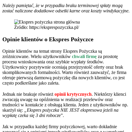
Należy pamiętać, że w przypadku braku terminowej spłaty mogą
zostać naliczone dodatkowe odsetki karne oraz koszty windykacyjne.
Źródło: https://eksprespozyczka.pl/
Opinie klientów o Ekspres Pożyczce
Opinie klientów na temat strony Ekspres Pożyczka są
zróżnicowane. Wielu użytkowników
chwali firmę
za prostotę
procesu wnioskowania oraz szybkie wypłaty środków.
Użytkownicy pozytywnie oceniają przejrzystość oferty oraz brak
skomplikowanych formalności. Warto również zauważyć, że firma
oferuje pierwszą darmową pożyczkę dla nowych klientów, co jest
często podkreślane jako zaleta.
Jednak nie brakuje również
opinii krytycznych
. Niektórzy klienci
zwracają uwagę na opóźnienia w realizacji przelewów oraz
trudności w kontakcie z obsługą klienta. Jeden z użytkowników np.
skarżył się:
„Ekspres pożyczka NIE JEST ekspresowa jeżeli na
wypłatę czeka się 3 dni robocz
e”.
Jak w przypadku każdej firmy pożyczkowej, warto dokładnie
zapoznać się z opiniami innych użytkowników oraz z warunkami