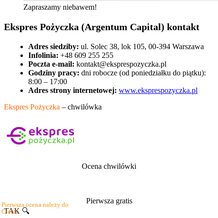
Zapraszamy niebawem!
Ekspres Pożyczka (Argentum Capital) kontakt
Adres siedziby:
ul. Solec 38, lok 105, 00-394 Warszawa
Infolinia:
+48 609 255 255
Poczta e-mail:
kontakt@eksprespozyczka.pl
Godziny pracy:
dni robocze (od poniedziałku do piątku):
8:00 – 17:00
Adres strony internetowej:
www.eksprespozyczka.pl
Ekspres Pożyczka
– chwilówka
Ocena chwilówki
Pierwsza gratis
Pierwsza ocena należy do
TAK 🔍
Ciebie