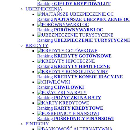
Ranking
GIEŁDY KRYPTOWALUT
UBEZPIECZENIA
Ranking
NAJTAŃSZE UBEZPIECZENIE O
Ranking
PORÓWNYWARKI OC
Ranking
UBEZPIECZENIE TURYSTYCZN
KREDYTY
Ranking
KREDYTY GOTÓWKOWE
Ranking
KREDYTY HIPOTECZNE
Ranking
KREDYTY KONSOLIDACYJNE
Ranking
CHWILÓWKI
Ranking
POŻYCZKI NA RATY
Ranking
KARTY KREDYTOWE
Ranking
POŚREDNICY FINANSOWI
FINTECHY