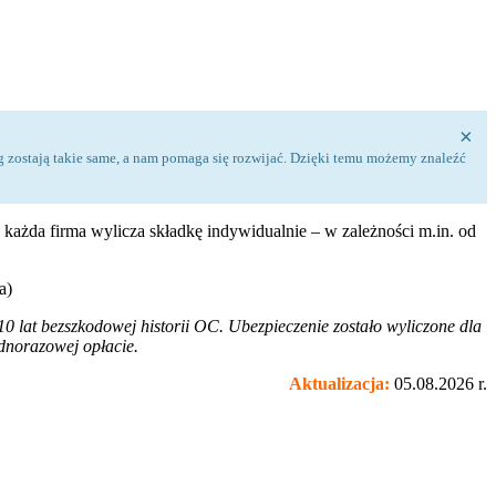
×
usług zostają takie same, a nam pomaga się rozwijać. Dzięki temu możemy znaleźć
 każda firma wylicza składkę indywidualnie – w zależności m.in. od
a)
 lat bezszkodowej historii OC. Ubezpieczenie zostało wyliczone dla
dnorazowej opłacie.
Aktualizacja:
05.08.2026 r.