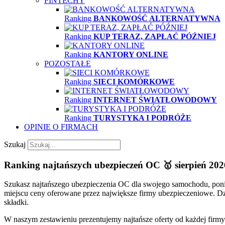
FINTECHY
Ranking
BANKOWOŚĆ ALTERNATYWNA
Ranking
KUP TERAZ, ZAPŁAĆ PÓŹNIEJ
Ranking
KANTORY ONLINE
POZOSTAŁE
Ranking
SIECI KOMÓRKOWE
Ranking
INTERNET ŚWIATŁOWODOWY
Ranking
TURYSTYKA I PODRÓŻE
OPINIE O FIRMACH
Szukaj
Ranking najtańszych ubezpieczeń OC 🥇 sierpień 2026 
Szukasz najtańszego ubezpieczenia OC dla swojego samochodu, ponie
miejscu ceny oferowane przez największe firmy ubezpieczeniowe. Dzi
składki.
W naszym zestawieniu prezentujemy najtańsze oferty od każdej fir