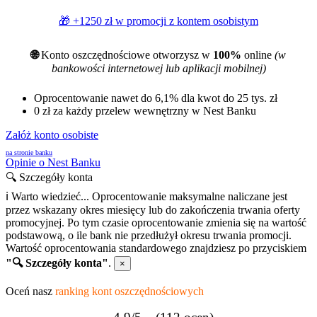
🎁 +1250 zł w promocji z
kontem osobistym
🌐
Konto oszczędnościowe otworzysz w
100%
online
(w
bankowości internetowej lub aplikacji mobilnej)
Oprocentowanie nawet do 6,1% dla kwot do 25 tys. zł
0 zł za każdy przelew wewnętrzny w Nest Banku
Załóż konto osobiste
na stronie banku
Opinie o Nest Banku
🔍 Szczegóły konta
ℹ Warto wiedzieć...
Oprocentowanie maksymalne naliczane jest
przez wskazany okres miesięcy lub do zakończenia trwania oferty
promocyjnej. Po tym czasie oprocentowanie zmienia się na wartość
podstawową, o ile bank nie przedłużył okresu trwania promocji.
Wartość oprocentowania standardowego znajdziesz po przyciskiem
"🔍 Szczegóły konta"
.
×
Oceń nasz
ranking kont oszczędnościowych