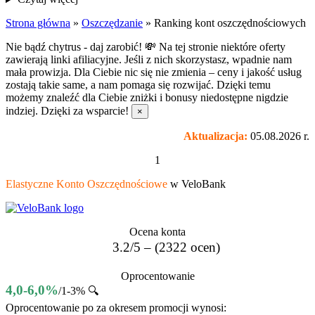
Strona główna
»
Oszczędzanie
»
Ranking kont oszczędnościowych
Nie bądź chytrus - daj zarobić! 💸
Na tej stronie niektóre oferty
zawierają linki afiliacyjne. Jeśli z nich skorzystasz, wpadnie nam
mała prowizja. Dla Ciebie nic się nie zmienia – ceny i jakość usług
zostają takie same, a nam pomaga się rozwijać. Dzięki temu
możemy znaleźć dla Ciebie zniżki i bonusy niedostępne nigdzie
indziej. Dzięki za wsparcie!
×
Aktualizacja:
05.08.2026 r.
1
Elastyczne Konto Oszczędnościowe
w VeloBank
Ocena konta
3.2/5 – (2322 ocen)
Oprocentowanie
4,0-6,0%
/1-3% 🔍
Oprocentowanie po za okresem promocji wynosi: