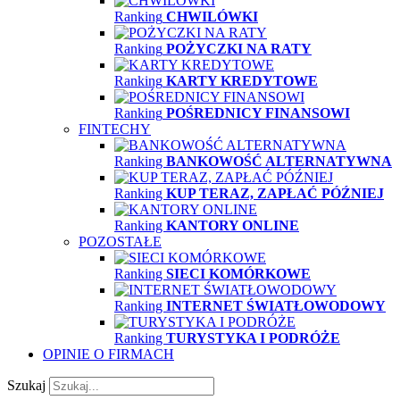
Ranking
CHWILÓWKI
Ranking
POŻYCZKI NA RATY
Ranking
KARTY KREDYTOWE
Ranking
POŚREDNICY FINANSOWI
FINTECHY
Ranking
BANKOWOŚĆ ALTERNATYWNA
Ranking
KUP TERAZ, ZAPŁAĆ PÓŹNIEJ
Ranking
KANTORY ONLINE
POZOSTAŁE
Ranking
SIECI KOMÓRKOWE
Ranking
INTERNET ŚWIATŁOWODOWY
Ranking
TURYSTYKA I PODRÓŻE
OPINIE O FIRMACH
Szukaj