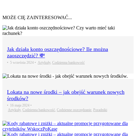
MOŻE CIĘ ZAINTERESOWAĆ...
Jak działa konto oszczędnościowe? Ile można
zaoszczędzić? 💸
•
5 września 2024
•
Artykuły
,
Codzienna bankowość
Lokata na nowe środki – jak obejść warunek nowych
środków?
•
16 maja 2024
•
Artykuły
,
Codzienna bankowość
,
Codzienne oszczędzanie
,
Poradniki