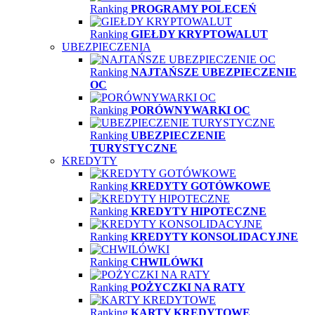
Ranking
PROGRAMY POLECEŃ
Ranking
GIEŁDY KRYPTOWALUT
UBEZPIECZENIA
Ranking
NAJTAŃSZE UBEZPIECZENIE
OC
Ranking
PORÓWNYWARKI OC
Ranking
UBEZPIECZENIE
TURYSTYCZNE
KREDYTY
Ranking
KREDYTY GOTÓWKOWE
Ranking
KREDYTY HIPOTECZNE
Ranking
KREDYTY KONSOLIDACYJNE
Ranking
CHWILÓWKI
Ranking
POŻYCZKI NA RATY
Ranking
KARTY KREDYTOWE