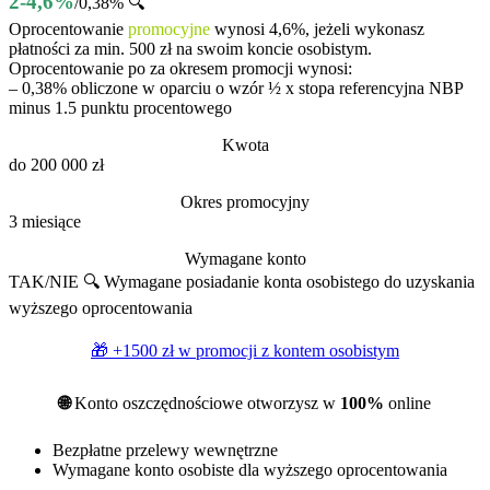
2-4,6%
/0,38% 🔍
Oprocentowanie
promocyjne
wynosi 4,6%, jeżeli wykonasz
płatności za min. 500 zł na swoim koncie osobistym.
Oprocentowanie po za okresem promocji wynosi:
– 0,38% obliczone w oparciu o wzór ½ x stopa referencyjna NBP
minus 1.5 punktu procentowego
Kwota
do 200 000 zł
Okres promocyjny
3 miesiące
Wymagane konto
TAK/NIE 🔍
Wymagane posiadanie konta osobistego do uzyskania
wyższego oprocentowania
🎁 +1500 zł w promocji z
kontem osobistym
🌐
Konto oszczędnościowe otworzysz w
100%
online
Bezpłatne przelewy wewnętrzne
Wymagane konto osobiste dla wyższego oprocentowania