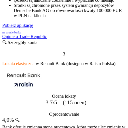
Odsetki są naliczane codziennie i wypłacane co miesiąc
Środki są chronione przez system gwarancji depozytów
Deutsche Bank AG do równowartości kwoty 100 000 EUR
w PLN na klienta
Pobierz aplikację
na stronie banku
Opinie o Trade Republic
🔍 Szczegóły konta
3
Lokata elastyczna
w Renault Bank (dostępna w Raisin Polska)
Ocena lokaty
3.7/5 – (115 ocen)
Oprocentowanie
4,0%
🔍
Bank oferuje zmienną stopę procentową, która może ulec zmianie w