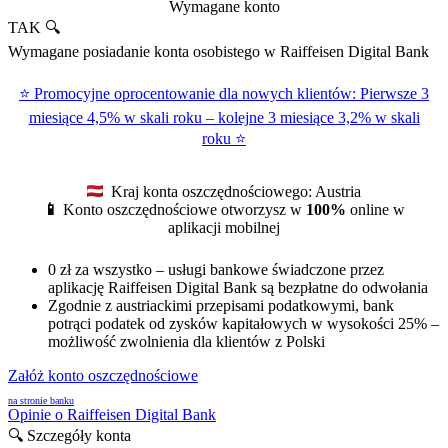
Wymagane konto
TAK 🔍
Wymagane posiadanie konta osobistego w Raiffeisen Digital Bank
⭐ Promocyjne oprocentowanie dla nowych klientów: Pierwsze 3
miesiące 4,5% w skali roku – kolejne 3 miesiące 3,2% w skali
roku ⭐
Kraj konta oszczędnościowego: Austria
📱
Konto oszczędnościowe otworzysz w
100%
online w
aplikacji mobilnej
0 zł za wszystko – usługi bankowe świadczone przez
aplikację Raiffeisen Digital Bank są bezpłatne do odwołania
Zgodnie z austriackimi przepisami podatkowymi, bank
potrąci podatek od zysków kapitałowych w wysokości 25% –
możliwość zwolnienia dla klientów z Polski
Załóż konto oszczędnościowe
na stronie banku
Opinie o Raiffeisen Digital Bank
🔍 Szczegóły konta