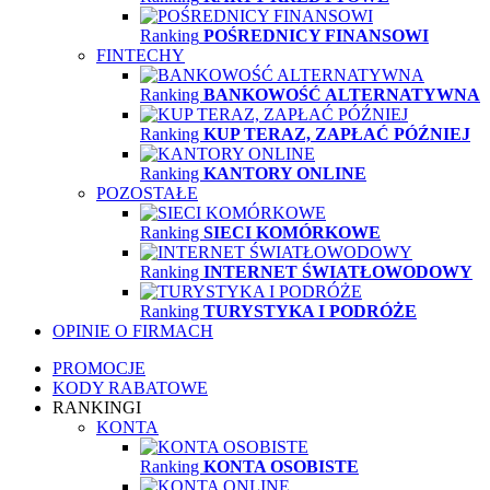
Ranking
POŚREDNICY FINANSOWI
FINTECHY
Ranking
BANKOWOŚĆ ALTERNATYWNA
Ranking
KUP TERAZ, ZAPŁAĆ PÓŹNIEJ
Ranking
KANTORY ONLINE
POZOSTAŁE
Ranking
SIECI KOMÓRKOWE
Ranking
INTERNET ŚWIATŁOWODOWY
Ranking
TURYSTYKA I PODRÓŻE
OPINIE O FIRMACH
PROMOCJE
KODY RABATOWE
RANKINGI
KONTA
Ranking
KONTA OSOBISTE