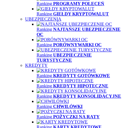
Ranking
PROGRAMY POLECEŃ
Ranking
GIEŁDY KRYPTOWALUT
UBEZPIECZENIA
Ranking
NAJTAŃSZE UBEZPIECZENIE
OC
Ranking
PORÓWNYWARKI OC
Ranking
UBEZPIECZENIE
TURYSTYCZNE
KREDYTY
Ranking
KREDYTY GOTÓWKOWE
Ranking
KREDYTY HIPOTECZNE
Ranking
KREDYTY KONSOLIDACYJNE
Ranking
CHWILÓWKI
Ranking
POŻYCZKI NA RATY
Ranking
KARTY KREDYTOWE