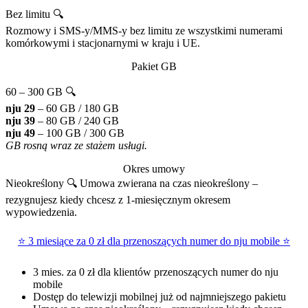
Bez limitu 🔍
Rozmowy i SMS-y/MMS-y bez limitu ze wszystkimi numerami
komórkowymi i stacjonarnymi w kraju i UE.
Pakiet GB
60 – 300 GB 🔍
nju 29
– 60 GB / 180 GB
nju 39
– 80 GB / 240 GB
nju 49
– 100 GB / 300 GB
GB rosną wraz ze stażem usługi.
Okres umowy
Nieokreślony 🔍
Umowa zwierana na czas nieokreślony –
rezygnujesz kiedy chcesz z 1-miesięcznym okresem
wypowiedzenia.
⭐ 3 miesiące za 0 zł dla przenoszących numer do nju mobile ⭐
3 mies. za 0 zł dla klientów przenoszących numer do nju
mobile
Dostęp do telewizji mobilnej już od najmniejszego pakietu