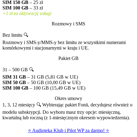
SIM 150 GB
– 25 zł
SIM 100 GB
– 33 zł
+1 zł za aktywację usługi
Rozmowy i SMS
Bez limitu 🔍
Rozmowy i SMS-y/MMS-y bez limitu ze wszystkimi numerami
komórkowymi i stacjonarnymi w kraju i UE.
Pakiet GB
31 – 500 GB 🔍
SIM 31 GB
– 31 GB (5,81 GB w UE)
SIM 50 GB
– 50 GB (10,00 GB w UE)
SIM 100 GB
– 100 GB (15,49 GB w UE)
Okres umowy
1, 3, 12 miesięcy 🔍
Wybierając pakiet Fonii, decydujesz również o
modelu subskrypcji. Do wyboru masz trzy opcje: miesięczną,
kwartalną lub roczną (z 1-miesięcznym okresem wypowiedzenia).
⭐ Audioteka Klub i Pilot WP za darmo! ⭐