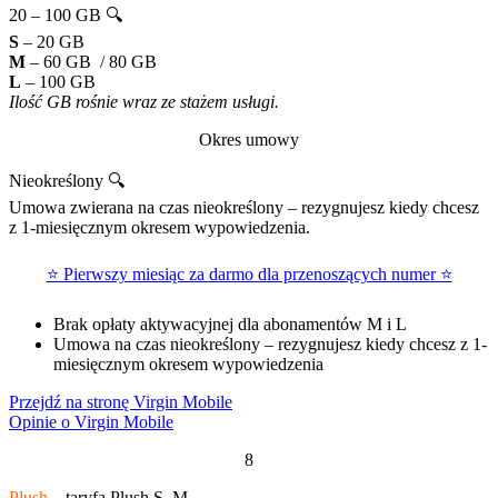
20 – 100 GB 🔍
S
– 20 GB
M
– 60 GB / 80 GB
L
– 100 GB
Ilość GB rośnie wraz ze stażem usługi.
Okres umowy
Nieokreślony 🔍
Umowa zwierana na czas nieokreślony – rezygnujesz kiedy chcesz
z 1-miesięcznym okresem wypowiedzenia.
⭐ Pierwszy miesiąc za darmo dla przenoszących numer ⭐
Brak opłaty aktywacyjnej dla abonamentów M i L
Umowa na czas nieokreślony – rezygnujesz kiedy chcesz z 1-
miesięcznym okresem wypowiedzenia
Przejdź na stronę Virgin Mobile
Opinie o Virgin Mobile
8
Plush
– taryfa Plush S, M