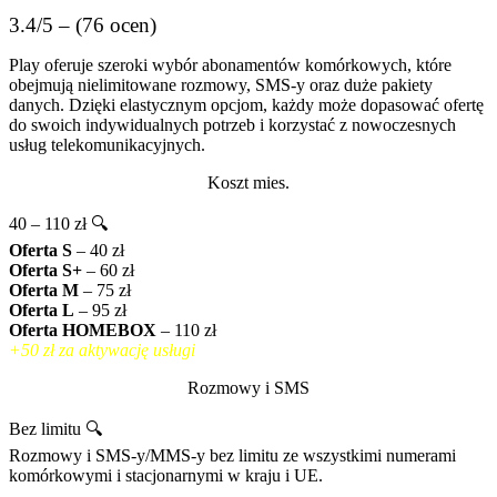
3.4/5 – (76 ocen)
Play oferuje szeroki wybór abonamentów komórkowych, które
obejmują nielimitowane rozmowy, SMS-y oraz duże pakiety
danych. Dzięki elastycznym opcjom, każdy może dopasować ofertę
do swoich indywidualnych potrzeb i korzystać z nowoczesnych
usług telekomunikacyjnych.
Koszt mies.
40 – 110 zł 🔍
Oferta S
– 40 zł
Oferta S+
– 60 zł
Oferta M
– 75 zł
Oferta L
– 95 zł
Oferta HOMEBOX
– 110 zł
+50 zł za aktywację usługi
Rozmowy i SMS
Bez limitu 🔍
Rozmowy i SMS-y/MMS-y bez limitu ze wszystkimi numerami
komórkowymi i stacjonarnymi w kraju i UE.