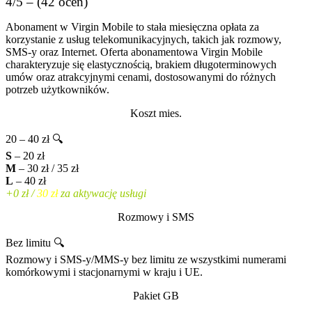
4/5 – (42 ocen)
Abonament w Virgin Mobile to stała miesięczna opłata za
korzystanie z usług telekomunikacyjnych, takich jak rozmowy,
SMS-y oraz Internet. Oferta abonamentowa Virgin Mobile
charakteryzuje się elastycznością, brakiem długoterminowych
umów oraz atrakcyjnymi cenami, dostosowanymi do różnych
potrzeb użytkowników.
Koszt mies.
20 – 40 zł 🔍
S
– 20 zł
M
– 30 zł / 35 zł
L
– 40 zł
+0 zł /
30 zł
za aktywację usługi
Rozmowy i SMS
Bez limitu 🔍
Rozmowy i SMS-y/MMS-y bez limitu ze wszystkimi numerami
komórkowymi i stacjonarnymi w kraju i UE.
Pakiet GB