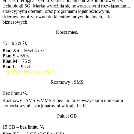
Polsce, oferująca szeroki zakres abonamentów komórkowych w
technologii 5G. Marka wyróżnia się nowoczesnymi rozwiązaniami,
atrakcyjnymi ofertami oraz programami lojalnościowymi,
skierowanymi zarówno do klientów indywidualnych, jak i
biznesowych.
Koszt mies.
45 – 95 zł 🔍
Plan XS
–
50 zł
45 zł
Plan S
– 65 zł
Plan M
– 75 zł
Plan L
– 95 zł
+60 zł za aktywację usługi
Rozmowy i SMS
Bez limitu 🔍
Rozmowy i SMS-y/MMS-y bez limitu ze wszystkimi numerami
komórkowymi i stacjonarnymi w kraju i UE.
Pakiet GB
15 GB – bez limitu 🔍