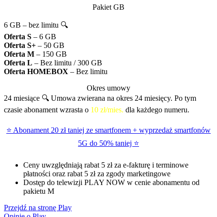
Pakiet GB
6 GB – bez limitu 🔍
Oferta S
– 6 GB
Oferta S+
– 50 GB
Oferta M
– 150 GB
Oferta L
– Bez limitu / 300 GB
Oferta HOMEBOX
– Bez limitu
Okres umowy
24 miesiące 🔍
Umowa zwierana na okres 24 miesięcy. Po tym
czasie abonament wzrasta o
10 zł/mies.
dla każdego numeru.
⭐ Abonament 20 zł taniej ze smartfonem + wyprzedaż smartfonów
5G do 50% taniej ⭐
Ceny uwzględniają rabat 5 zł za e-fakturę i terminowe
płatności oraz rabat 5 zł za zgody marketingowe
Dostęp do telewizji PLAY NOW w cenie abonamentu od
pakietu M
Przejdź na stronę Play
Opinie o Play