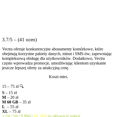
3.7/5 – (41 ocen)
Vectra oferuje konkurencyjne abonamenty komórkowe, które
obejmują korzystne pakiety danych, minut i SMS-ów, zapewniając
kompleksową obsługę dla użytkowników. Dodatkowo, Vectra
często wprowadza promocje, umożliwiając klientom uzyskanie
jeszcze lepszej oferty za atrakcyjną cenę.
Koszt mies.
15 – 75 zł 🔍
S
– 15 zł
M
– 20 zł
M 60 GB
– 35 zł
L
– 55 zł
XL
– 75 zł
+1zł / 5zł / 9,99zł /
49 ,99zł
za aktywację usługi