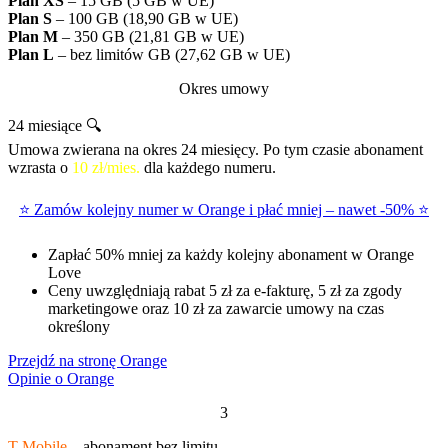
Plan XS
– 15 GB (5 GB w UE)
Plan S
– 100 GB (18,90 GB w UE)
Plan M
– 350 GB (21,81 GB w UE)
Plan L
– bez limitów GB (27,62 GB w UE)
Okres umowy
24 miesiące 🔍
Umowa zwierana na okres 24 miesięcy. Po tym czasie abonament
wzrasta o
10 zł/mies.
dla każdego numeru.
⭐ Zamów kolejny numer w Orange i płać mniej – nawet -50% ⭐
Zapłać 50% mniej za każdy kolejny abonament w Orange
Love
Ceny uwzględniają rabat 5 zł za e-fakturę, 5 zł za zgody
marketingowe oraz 10 zł za zawarcie umowy na czas
określony
Przejdź na stronę Orange
Opinie o Orange
3
T-Mobile
– abonament bez limitu