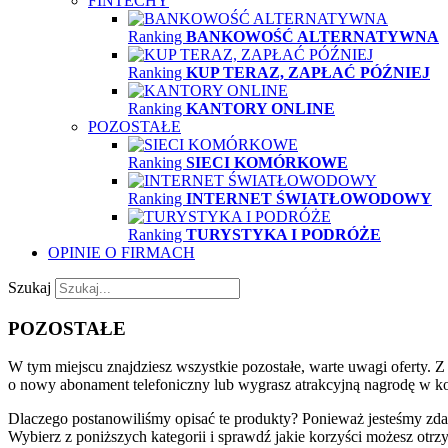
FINTECHY
Ranking
BANKOWOŚĆ ALTERNATYWNA
Ranking
KUP TERAZ, ZAPŁAĆ PÓŹNIEJ
Ranking
KANTORY ONLINE
POZOSTAŁE
Ranking
SIECI KOMÓRKOWE
Ranking
INTERNET ŚWIATŁOWODOWY
Ranking
TURYSTYKA I PODRÓŻE
OPINIE O FIRMACH
Szukaj
POZOSTAŁE
W tym miejscu znajdziesz wszystkie pozostałe, warte uwagi oferty. 
o nowy abonament telefoniczny lub wygrasz atrakcyjną nagrodę w ko
Dlaczego postanowiliśmy opisać te produkty? Ponieważ jesteśmy zdan
Wybierz z poniższych kategorii i sprawdź jakie korzyści możesz otrz