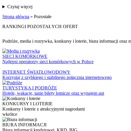
Czytaj więcej
Strona główna
»
Pozostałe
RANKINGI POZOSTAŁYCH OFERT
Podróże, media i rozrywka, konkursy i loterie, biura informacji oraz 
SIECI KOMÓRKOWE
Najlepsi operatorzy sieci komórkowych w Polsce
INTERNET ŚWIATŁOWODOWY
Korzystaj z szybkiego i stabilnego połącznia internetowego
TURYSTYKA I PODRÓŻE
Hotele, wakacje, tanie bilety lotnicze oraz wynajem aut
KONKURSY I LOTERIE
Konkursy i loterie z atrakcyjnymi nagrodami
wkrótce
BIURA INFORMACJI
Biura informacji kredytowej, KRD, BIG