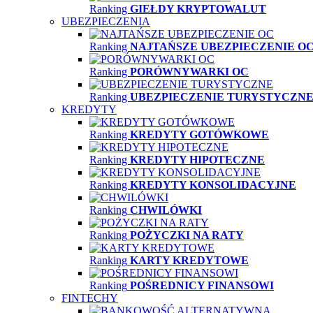
Ranking
GIEŁDY KRYPTOWALUT
UBEZPIECZENIA
Ranking
NAJTAŃSZE UBEZPIECZENIE O
Ranking
PORÓWNYWARKI OC
Ranking
UBEZPIECZENIE TURYSTYCZN
KREDYTY
Ranking
KREDYTY GOTÓWKOWE
Ranking
KREDYTY HIPOTECZNE
Ranking
KREDYTY KONSOLIDACYJNE
Ranking
CHWILÓWKI
Ranking
POŻYCZKI NA RATY
Ranking
KARTY KREDYTOWE
Ranking
POŚREDNICY FINANSOWI
FINTECHY