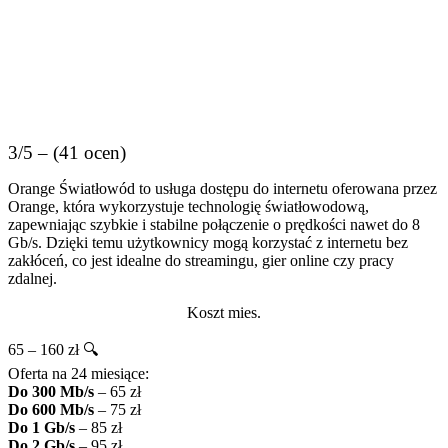
3/5 – (41 ocen)
Orange Światłowód to usługa dostępu do internetu oferowana przez
Orange, która wykorzystuje technologię światłowodową,
zapewniając szybkie i stabilne połączenie o prędkości nawet do 8
Gb/s. Dzięki temu użytkownicy mogą korzystać z internetu bez
zakłóceń, co jest idealne do streamingu, gier online czy pracy
zdalnej.
Koszt mies.
65 – 160 zł 🔍
Oferta na 24 miesiące:
Do 300 Mb/s
– 65 zł
Do 600 Mb/s
– 75 zł
Do 1 Gb/s
– 85 zł
Do 2 Gb/s
– 95 zł