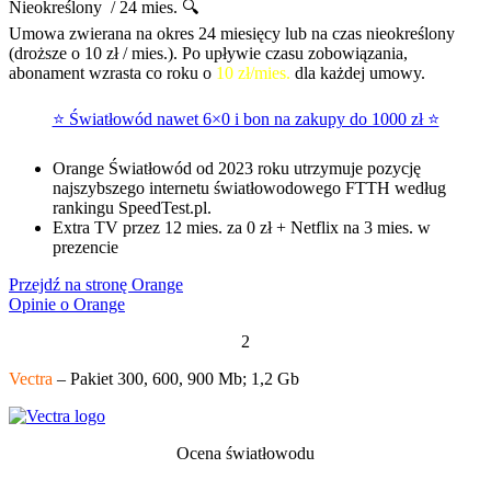
Nieokreślony / 24 mies. 🔍
Umowa zwierana na okres 24 miesięcy lub na czas nieokreślony
(droższe o 10 zł / mies.). Po upływie czasu zobowiązania,
abonament wzrasta co roku o
10 zł/mies.
dla każdej umowy.
⭐ Światłowód nawet 6×0 i bon na zakupy do 1000 zł ⭐
Orange Światłowód od 2023 roku utrzymuje pozycję
najszybszego internetu światłowodowego FTTH według
rankingu SpeedTest.pl.
Extra TV przez 12 mies. za 0 zł + Netflix na 3 mies. w
prezencie
Przejdź na stronę Orange
Opinie o Orange
2
Vectra
– Pakiet 300, 600, 900 Mb; 1,2 Gb
Ocena światłowodu