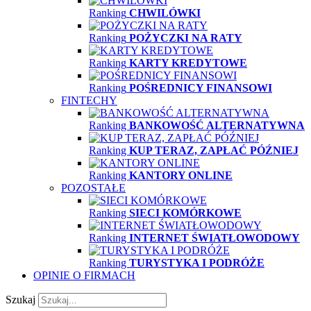
Ranking
CHWILÓWKI
Ranking
POŻYCZKI NA RATY
Ranking
KARTY KREDYTOWE
Ranking
POŚREDNICY FINANSOWI
FINTECHY
Ranking
BANKOWOŚĆ ALTERNATYWNA
Ranking
KUP TERAZ, ZAPŁAĆ PÓŹNIEJ
Ranking
KANTORY ONLINE
POZOSTAŁE
Ranking
SIECI KOMÓRKOWE
Ranking
INTERNET ŚWIATŁOWODOWY
Ranking
TURYSTYKA I PODRÓŻE
OPINIE O FIRMACH
Szukaj