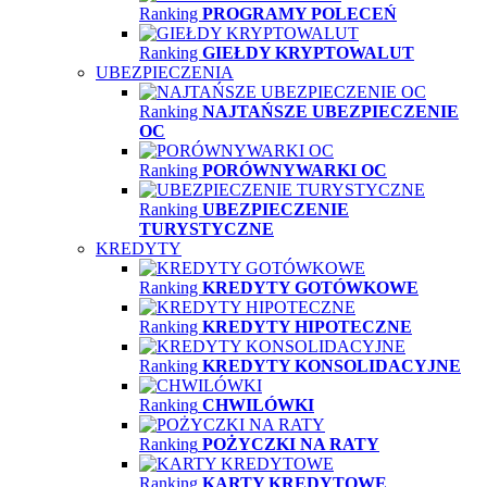
Ranking
PROGRAMY POLECEŃ
Ranking
GIEŁDY KRYPTOWALUT
UBEZPIECZENIA
Ranking
NAJTAŃSZE UBEZPIECZENIE
OC
Ranking
PORÓWNYWARKI OC
Ranking
UBEZPIECZENIE
TURYSTYCZNE
KREDYTY
Ranking
KREDYTY GOTÓWKOWE
Ranking
KREDYTY HIPOTECZNE
Ranking
KREDYTY KONSOLIDACYJNE
Ranking
CHWILÓWKI
Ranking
POŻYCZKI NA RATY
Ranking
KARTY KREDYTOWE