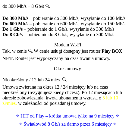
do 300 Mb/s – 8 Gb/s 🔍
Do 300 Mb/s
– pobieranie do 300 Mb/s, wysyłanie do 100 Mb/s
Do 600 Mb/s
– pobieranie do 600 Mb/s, wysyłanie do 150 Mb/s
Do 1 Gb/s
– pobieranie do 1 Gb/s, wysyłanie do 300 Mb/s
Do 8 Gb/s
– pobieranie do 8 Gb/s, wysyłanie do 300 Mb/s
Modem Wi-Fi
Tak, w cenie 🔍
W cenie usługi dostępny jest router
Play BOX
NET
. Router jest wypożyczany na czas trwania umowy.
Okres umowy
Nieokreślony / 12 lub 24 mies. 🔍
Umowa zwierana na okres 12 / 24 miesięcy lub na czas
nieokreślony (rezygnujesz kiedy chcesz). Po 12 miesiącach lub
okresie zobowiązania, kwota abonamentu wzrasta o
5 lub 10
zł/mies.
w zależności od posiadanej umowy.
⭐ HIT od Play – krótka umowa tylko na 9 miesięcy ⭐
⭐ Światłowód 8 Gb/s za darmo przez 6 miesięcy ⭐