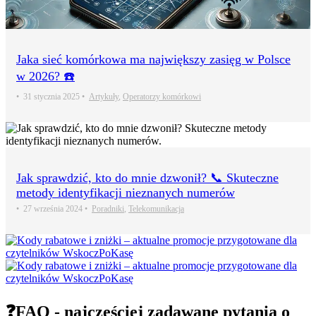
Jaka sieć komórkowa ma największy zasięg w Polsce
w 2026? ☎️
•
31 stycznia 2025
•
Artykuły
,
Operatorzy komórkowi
Jak sprawdzić, kto do mnie dzwonił? 📞 Skuteczne
metody identyfikacji nieznanych numerów
•
27 września 2024
•
Poradniki
,
Telekomunikacja
❓FAQ - najczęściej zadawane pytania o