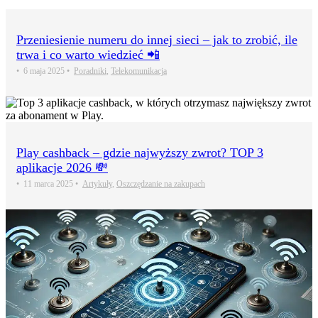
Przeniesienie numeru do innej sieci – jak to zrobić, ile
trwa i co warto wiedzieć 📲
•
6 maja 2025
•
Poradniki
,
Telekomunikacja
Play cashback – gdzie najwyższy zwrot? TOP 3
aplikacje 2026 💸
•
11 marca 2025
•
Artykuły
,
Oszczędzanie na zakupach