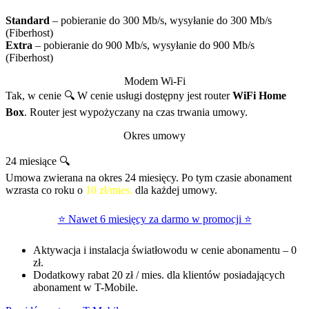
Standard
– pobieranie do 300 Mb/s, wysyłanie do 300 Mb/s
(Fiberhost)
Extra
– pobieranie do 900 Mb/s, wysyłanie do 900 Mb/s
(Fiberhost)
Modem Wi-Fi
Tak, w cenie 🔍
W cenie usługi dostępny jest router
WiFi Home
Box
. Router jest wypożyczany na czas trwania umowy.
Okres umowy
24 miesiące 🔍
Umowa zwierana na okres 24 miesięcy. Po tym czasie abonament
wzrasta co roku o
10 zł/mies.
dla każdej umowy.
⭐ Nawet 6 miesięcy za darmo w promocji ⭐
Aktywacja i instalacja światłowodu w cenie abonamentu – 0
zł.
Dodatkowy rabat 20 zł / mies. dla klientów posiadających
abonament w T-Mobile.