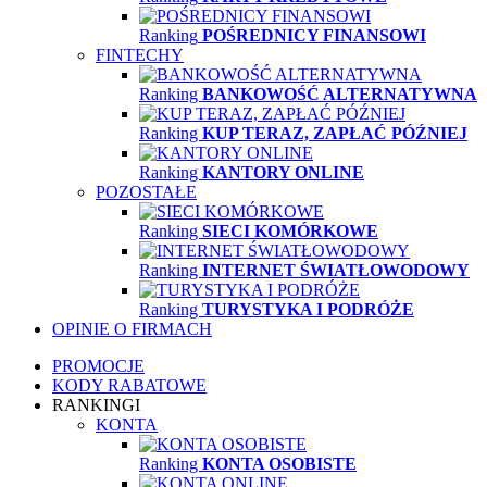
Ranking
POŚREDNICY FINANSOWI
FINTECHY
Ranking
BANKOWOŚĆ ALTERNATYWNA
Ranking
KUP TERAZ, ZAPŁAĆ PÓŹNIEJ
Ranking
KANTORY ONLINE
POZOSTAŁE
Ranking
SIECI KOMÓRKOWE
Ranking
INTERNET ŚWIATŁOWODOWY
Ranking
TURYSTYKA I PODRÓŻE
OPINIE O FIRMACH
PROMOCJE
KODY RABATOWE
RANKINGI
KONTA
Ranking
KONTA OSOBISTE