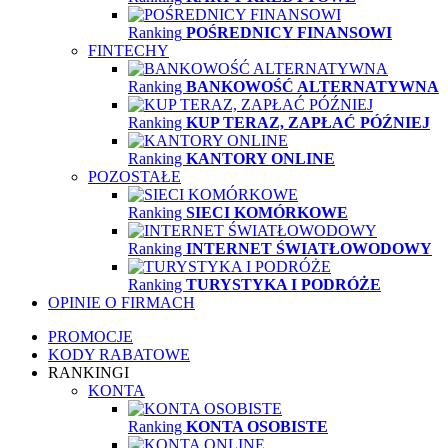
Ranking
POŚREDNICY FINANSOWI
FINTECHY
Ranking
BANKOWOŚĆ ALTERNATYWNA
Ranking
KUP TERAZ, ZAPŁAĆ PÓŹNIEJ
Ranking
KANTORY ONLINE
POZOSTAŁE
Ranking
SIECI KOMÓRKOWE
Ranking
INTERNET ŚWIATŁOWODOWY
Ranking
TURYSTYKA I PODRÓŻE
OPINIE O FIRMACH
PROMOCJE
KODY RABATOWE
RANKINGI
KONTA
Ranking
KONTA OSOBISTE