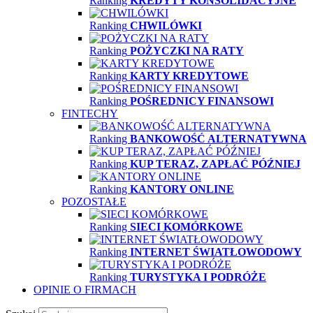
Ranking
KREDYTY KONSOLIDACYJNE
Ranking
CHWILÓWKI
Ranking
POŻYCZKI NA RATY
Ranking
KARTY KREDYTOWE
Ranking
POŚREDNICY FINANSOWI
FINTECHY
Ranking
BANKOWOŚĆ ALTERNATYWNA
Ranking
KUP TERAZ, ZAPŁAĆ PÓŹNIEJ
Ranking
KANTORY ONLINE
POZOSTAŁE
Ranking
SIECI KOMÓRKOWE
Ranking
INTERNET ŚWIATŁOWODOWY
Ranking
TURYSTYKA I PODRÓŻE
OPINIE O FIRMACH