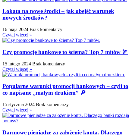
Lokata na nowe środki – jak obejść warunek
nowych środków?
16 maja 2024
Brak komentarzy
Czytaj więcej »
Czy promocje bankowe to ściema? Top 7 mitów 🏹
15 lutego 2024
Brak komentarzy
Czytaj więcej »
Popularne warunki promocji bankowych – czyli to
co napisane „małym drukiem” 🔎
15 stycznia 2024
Brak komentarzy
Czytaj więcej »
Darmowe pieniądze za założenie konta. Dlaczego