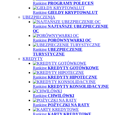
Ranking
PROGRAMY POLECEŃ
Ranking
GIEŁDY KRYPTOWALUT
UBEZPIECZENIA
Ranking
NAJTAŃSZE UBEZPIECZENIE
OC
Ranking
PORÓWNYWARKI OC
Ranking
UBEZPIECZENIE
TURYSTYCZNE
KREDYTY
Ranking
KREDYTY GOTÓWKOWE
Ranking
KREDYTY HIPOTECZNE
Ranking
KREDYTY KONSOLIDACYJNE
Ranking
CHWILÓWKI
Ranking
POŻYCZKI NA RATY
Ranking
KARTY KREDYTOWE