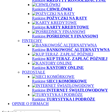
Ranking
KREDYTY KONSOLIDACYJNE
Ranking
CHWILÓWKI
Ranking
POŻYCZKI NA RATY
Ranking
KARTY KREDYTOWE
Ranking
POŚREDNICY FINANSOWI
FINTECHY
Ranking
BANKOWOŚĆ ALTERNATYWNA
Ranking
KUP TERAZ, ZAPŁAĆ PÓŹNIEJ
Ranking
KANTORY ONLINE
POZOSTAŁE
Ranking
SIECI KOMÓRKOWE
Ranking
INTERNET ŚWIATŁOWODOWY
Ranking
TURYSTYKA I PODRÓŻE
OPINIE O FIRMACH