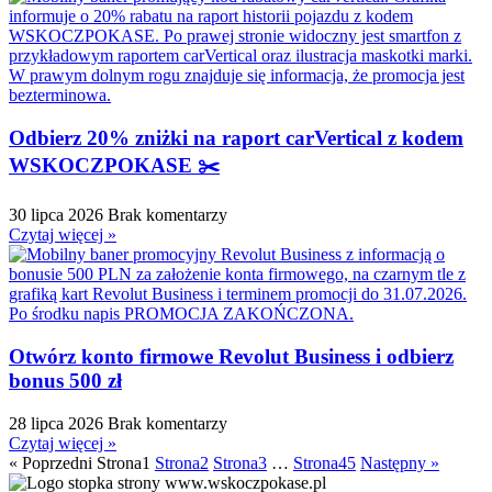
Odbierz 20% zniżki na raport carVertical z kodem
WSKOCZPOKASE ✂️
30 lipca 2026
Brak komentarzy
Czytaj więcej »
Otwórz konto firmowe Revolut Business i odbierz
bonus 500 zł
28 lipca 2026
Brak komentarzy
Czytaj więcej »
« Poprzedni
Strona
1
Strona
2
Strona
3
…
Strona
45
Następny »