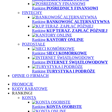
Ranking
POŚREDNICY FINANSOWI
FINTECHY
Ranking
BANKOWOŚĆ ALTERNATYWNA
Ranking
KUP TERAZ, ZAPŁAĆ PÓŹNIEJ
Ranking
KANTORY ONLINE
POZOSTAŁE
Ranking
SIECI KOMÓRKOWE
Ranking
INTERNET ŚWIATŁOWODOWY
Ranking
TURYSTYKA I PODRÓŻE
OPINIE O FIRMACH
PROMOCJE
KODY RABATOWE
RANKINGI
KONTA
Ranking
KONTA OSOBISTE