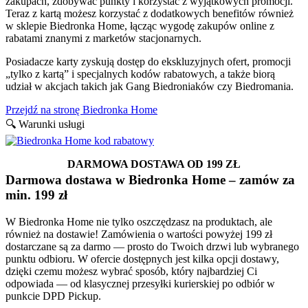
zakupach, zdobywać punkty i korzystać z wyjątkowych promocji.
Teraz z kartą możesz korzystać z dodatkowych benefitów również
w sklepie Biedronka Home, łącząc wygodę zakupów online z
rabatami znanymi z marketów stacjonarnych.
Posiadacze karty zyskują dostęp do ekskluzyjnych ofert, promocji
„tylko z kartą” i specjalnych kodów rabatowych, a także biorą
udział w akcjach takich jak Gang Biedroniaków czy Biedromania.
Przejdź na stronę Biedronka Home
🔍 Warunki usługi
DARMOWA DOSTAWA OD 199 ZŁ
Darmowa dostawa w Biedronka Home – zamów za
min. 199 zł
W Biedronka Home nie tylko oszczędzasz na produktach, ale
również na dostawie! Zamówienia o wartości powyżej 199 zł
dostarczane są za darmo — prosto do Twoich drzwi lub wybranego
punktu odbioru. W ofercie dostępnych jest kilka opcji dostawy,
dzięki czemu możesz wybrać sposób, który najbardziej Ci
odpowiada — od klasycznej przesyłki kurierskiej po odbiór w
punkcie DPD Pickup.