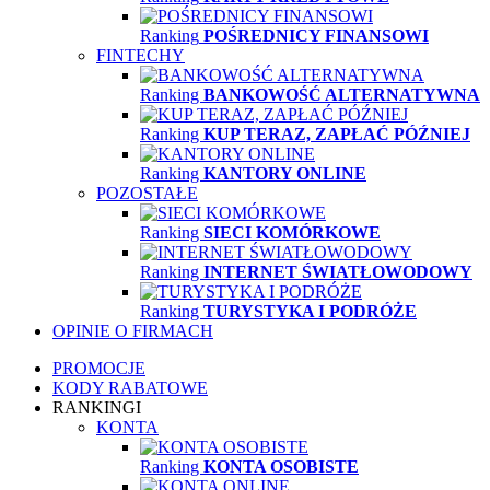
Ranking
POŚREDNICY FINANSOWI
FINTECHY
Ranking
BANKOWOŚĆ ALTERNATYWNA
Ranking
KUP TERAZ, ZAPŁAĆ PÓŹNIEJ
Ranking
KANTORY ONLINE
POZOSTAŁE
Ranking
SIECI KOMÓRKOWE
Ranking
INTERNET ŚWIATŁOWODOWY
Ranking
TURYSTYKA I PODRÓŻE
OPINIE O FIRMACH
PROMOCJE
KODY RABATOWE
RANKINGI
KONTA
Ranking
KONTA OSOBISTE