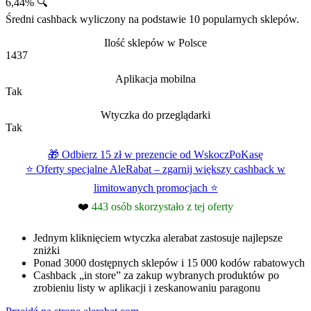
6,44% 🔍
Średni cashback wyliczony na podstawie 10 popularnych sklepów.
Ilość sklepów w Polsce
1437
Aplikacja mobilna
Tak
Wtyczka do przeglądarki
Tak
🎁 Odbierz 15 zł w prezencie od WskoczPoKasę
⭐ Oferty specjalne AleRabat – zgarnij większy cashback w
limitowanych promocjach ⭐
❤️
443 osób skorzystało z tej oferty
Jednym kliknięciem wtyczka alerabat zastosuje najlepsze
zniżki
Ponad 3000 dostępnych sklepów i 15 000 kodów rabatowych
Cashback „in store” za zakup wybranych produktów po
zrobieniu listy w aplikacji i zeskanowaniu paragonu