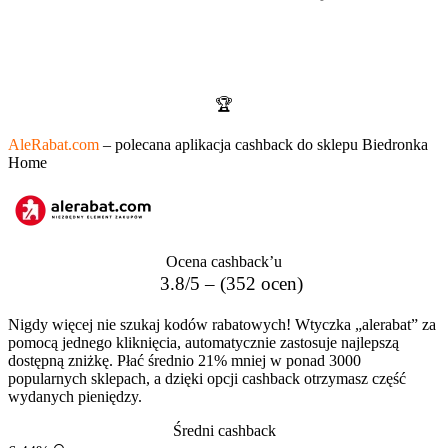
Kody rabatowe i promocje to za mało?
Odbierz dodatkowy zwrot z aplikacją cashback!
🏆
AleRabat.com
– polecana aplikacja cashback do sklepu Biedronka
Home
Ocena cashback’u
3.8/5 – (352 ocen)
Nigdy więcej nie szukaj kodów rabatowych! Wtyczka „alerabat” za
pomocą jednego kliknięcia, automatycznie zastosuje najlepszą
dostępną zniżkę. Płać średnio 21% mniej w ponad 3000
popularnych sklepach, a dzięki opcji cashback otrzymasz część
wydanych pieniędzy.
Średni cashback