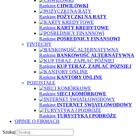
Ranking
CHWILÓWKI
Ranking
POŻYCZKI NA RATY
Ranking
KARTY KREDYTOWE
Ranking
POŚREDNICY FINANSOWI
FINTECHY
Ranking
BANKOWOŚĆ ALTERNATYWNA
Ranking
KUP TERAZ, ZAPŁAĆ PÓŹNIEJ
Ranking
KANTORY ONLINE
POZOSTAŁE
Ranking
SIECI KOMÓRKOWE
Ranking
INTERNET ŚWIATŁOWODOWY
Ranking
TURYSTYKA I PODRÓŻE
OPINIE O FIRMACH
Szukaj