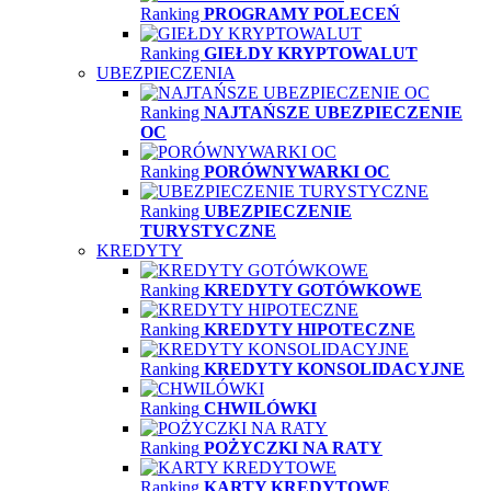
Ranking
PROGRAMY POLECEŃ
Ranking
GIEŁDY KRYPTOWALUT
UBEZPIECZENIA
Ranking
NAJTAŃSZE UBEZPIECZENIE
OC
Ranking
PORÓWNYWARKI OC
Ranking
UBEZPIECZENIE
TURYSTYCZNE
KREDYTY
Ranking
KREDYTY GOTÓWKOWE
Ranking
KREDYTY HIPOTECZNE
Ranking
KREDYTY KONSOLIDACYJNE
Ranking
CHWILÓWKI
Ranking
POŻYCZKI NA RATY
Ranking
KARTY KREDYTOWE