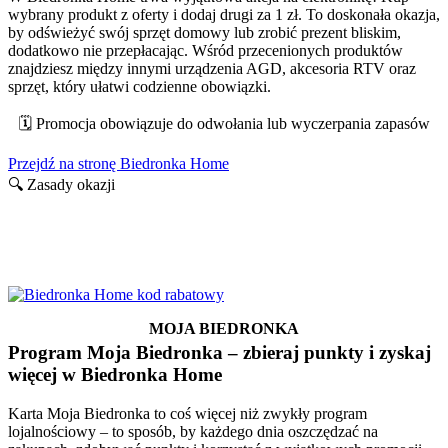
wybrany produkt z oferty i dodaj drugi za 1 zł. To doskonała okazja,
by odświeżyć swój sprzęt domowy lub zrobić prezent bliskim,
dodatkowo nie przepłacając. Wśród przecenionych produktów
znajdziesz między innymi urządzenia AGD, akcesoria RTV oraz
sprzęt, który ułatwi codzienne obowiązki.
🗓️ Promocja obowiązuje do odwołania lub wyczerpania zapasów
Przejdź na stronę Biedronka Home
🔍 Zasady okazji
Usługi i korzyści w home.biedronka.pl
Ważne do odwołania / zmiany warunków
MOJA BIEDRONKA
Program Moja Biedronka – zbieraj punkty i zyskaj
więcej w Biedronka Home
Karta Moja Biedronka to coś więcej niż zwykły program
lojalnościowy – to sposób, by każdego dnia oszczędzać na