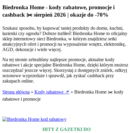
Biedronka Home - kody rabatowe, promocje i
cashback ✂️ sierpień 2026 | okazje do -70%
Szukasz sposobu, by kupować taniej produkty do domu, kuchni,
łazienki czy ogrodu? Dobrze trafiłeś! Biedronka Home to oficjalny
sklep internetowy sieci Biedronka, w którym znajdziesz setki
atrakcyjnych ofert i promocji na wyposażenie wnętrz, elektronikę,
AGD, dekoracje i wiele więcej.
Na tej stronie zebraliśmy najlepsze promocje, aktualne kody
rabatowe i akcje specjalne Biedronka Home, dzięki którym możesz
oszczędzać jeszcze więcej. Skorzystaj z dostępnych zniżek, odkryj
sezonowe wyprzedaże i sprawdź, jak zyskać cashback przy
zakupach online.
Strona główna
»
Kody rabatowe 📌
»
Biedronka Home ✂️ kody
rabatowe i promocje
Aktualizacja:
05.08.2026 r.
HITY Z GAZETKI DO