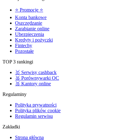
⭐ Promocje ⭐
Konta bankowe
Oszczędzanie
Zarabianie online
Ubezpieczenia
Kredyty i pożyczki
Fintechy
Pozostałe
TOP 3 rankingi
🥇 Serwisy cashback
🥈 Porównywarki OC
🥉 Kantory online
Regulaminy
Polityka prywatności
Polityka plików cookie
Regulamin serwisu
Zakładki
Strona główna