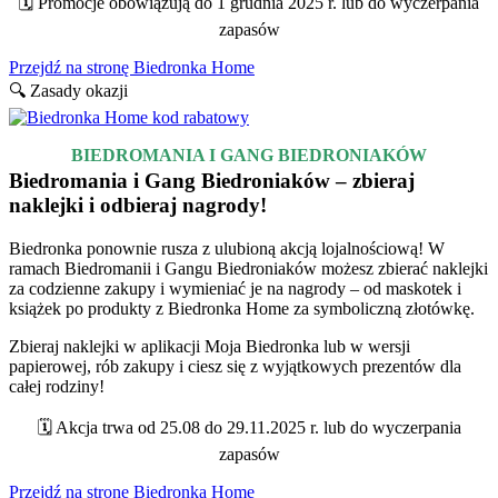
🗓️ Promocje obowiązują do 1 grudnia 2025 r. lub do wyczerpania
zapasów
Przejdź na stronę Biedronka Home
🔍 Zasady okazji
BIEDROMANIA I GANG BIEDRONIAKÓW
Biedromania i Gang Biedroniaków – zbieraj
naklejki i odbieraj nagrody!
Biedronka ponownie rusza z ulubioną akcją lojalnościową! W
ramach Biedromanii i Gangu Biedroniaków możesz zbierać naklejki
za codzienne zakupy i wymieniać je na nagrody – od maskotek i
książek po produkty z Biedronka Home za symboliczną złotówkę.
Zbieraj naklejki w aplikacji Moja Biedronka lub w wersji
papierowej, rób zakupy i ciesz się z wyjątkowych prezentów dla
całej rodziny!
🗓️ Akcja trwa od 25.08 do 29.11.2025 r. lub do wyczerpania
zapasów
Przejdź na stronę Biedronka Home