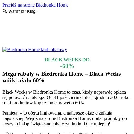
Przejdź na stronę Biedronka Home
🔍 Warunki usługi
Nie wszystko trwa wiecznie…
Promocje i kody rabatowe które dobiegły końca, lecz mogą jeszcze
działać
BLACK WEEKS DO
-60%
Mega rabaty w Biedronka Home – Black Weeks
zniżki aż do 60%
Black Weeks w Biedronka Home to czas, kiedy naprawdę opłaca
się polować na okazje! Od 31 października do 1 grudnia 2025 roku
setki produktów kupisz taniej nawet o 60%.
Pamiętaj – to oferta limitowana, a najlepsze okazje znikają
najszybciej. Wejdź na stronę Biedronka Home, dodaj produkty do
koszyka i złap świąteczne rabaty zanim inni Cię ubiegną!