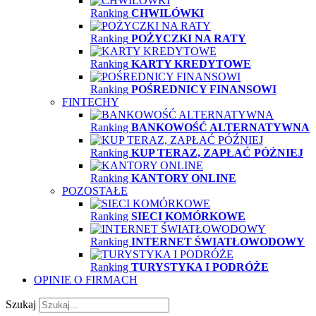
Ranking
CHWILÓWKI
Ranking
POŻYCZKI NA RATY
Ranking
KARTY KREDYTOWE
Ranking
POŚREDNICY FINANSOWI
FINTECHY
Ranking
BANKOWOŚĆ ALTERNATYWNA
Ranking
KUP TERAZ, ZAPŁAĆ PÓŹNIEJ
Ranking
KANTORY ONLINE
POZOSTAŁE
Ranking
SIECI KOMÓRKOWE
Ranking
INTERNET ŚWIATŁOWODOWY
Ranking
TURYSTYKA I PODRÓŻE
OPINIE O FIRMACH
Szukaj