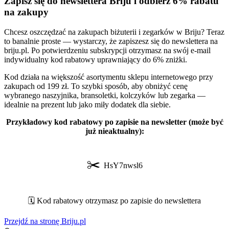
Zapisz się do newslettera Briju i odbierz 6% rabatu
na zakupy
Chcesz oszczędzać na zakupach biżuterii i zegarków w Briju? Teraz
to banalnie proste — wystarczy, że zapiszesz się do newslettera na
briju.pl. Po potwierdzeniu subskrypcji otrzymasz na swój e-mail
indywidualny kod rabatowy uprawniający do 6% zniżki.
Kod działa na większość asortymentu sklepu internetowego przy
zakupach od 199 zł. To szybki sposób, aby obniżyć cenę
wybranego naszyjnika, bransoletki, kolczyków lub zegarka —
idealnie na prezent lub jako miły dodatek dla siebie.
Przykładowy kod rabatowy po zapisie na newsletter (może być
już nieaktualny):
✂️
HsY7nwsl6
🗓️ Kod rabatowy otrzymasz po zapisie do newslettera
Przejdź na stronę Briju.pl