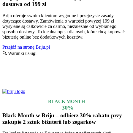
dostawa od 199 zł
Briju oferuje swoim klientom wygodne i przejrzyste zasady
dotyczące dostawy. Zamówienia o wartości powyżej 199 zł
wysyłane są całkowicie za darmo, niezależnie od wybranego
sposobu dostawy. To idealna opcja dla osób, które chcą kupować
biżuterię online bez dodatkowych kosztów.
Przejdź na stronę Briju.pl
🔍 Warunki usługi
Nie wszystko trwa wiecznie…
Promocje i kody rabatowe które dobiegły końca, lecz mogą jeszcze
działać
BLACK MONTH
-30%
Black Month w Briju – odbierz 30% rabatu przy
zakupie 2 sztuk biżuterii lub zegarków