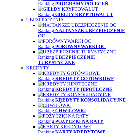
Ranking
PROGRAMY POLECEŃ
Ranking
GIEŁDY KRYPTOWALUT
UBEZPIECZENIA
Ranking
NAJTAŃSZE UBEZPIECZENIE
OC
Ranking
PORÓWNYWARKI OC
Ranking
UBEZPIECZENIE
TURYSTYCZNE
KREDYTY
Ranking
KREDYTY GOTÓWKOWE
Ranking
KREDYTY HIPOTECZNE
Ranking
KREDYTY KONSOLIDACYJNE
Ranking
CHWILÓWKI
Ranking
POŻYCZKI NA RATY
Ranking
KARTY KREDYTOWE