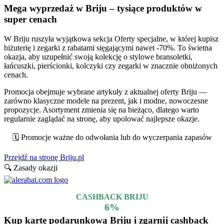
Mega wyprzedaż w Briju – tysiące produktów w
super cenach
W Briju ruszyła wyjątkowa sekcja Oferty specjalne, w której kupisz
biżuterię i zegarki z rabatami sięgającymi nawet -70%. To świetna
okazja, aby uzupełnić swoją kolekcję o stylowe bransoletki,
łańcuszki, pierścionki, kolczyki czy zegarki w znacznie obniżonych
cenach.
Promocja obejmuje wybrane artykuły z aktualnej oferty Briju —
zarówno klasyczne modele na prezent, jak i modne, nowoczesne
propozycje. Asortyment zmienia się na bieżąco, dlatego warto
regularnie zaglądać na stronę, aby upolować najlepsze okazje.
🗓️ Promocje ważne do odwołania lub do wyczerpania zapasów
Przejdź na stronę Briju.pl
🔍 Zasady okazji
CASHBACK BRIJU
6%
Kup kartę podarunkową Briju i zgarnij cashback