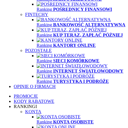
Ranking
POŚREDNICY FINANSOWI
FINTECHY
Ranking
BANKOWOŚĆ ALTERNATYWNA
Ranking
KUP TERAZ, ZAPŁAĆ PÓŹNIEJ
Ranking
KANTORY ONLINE
POZOSTAŁE
Ranking
SIECI KOMÓRKOWE
Ranking
INTERNET ŚWIATŁOWODOWY
Ranking
TURYSTYKA I PODRÓŻE
OPINIE O FIRMACH
PROMOCJE
KODY RABATOWE
RANKINGI
KONTA
Ranking
KONTA OSOBISTE