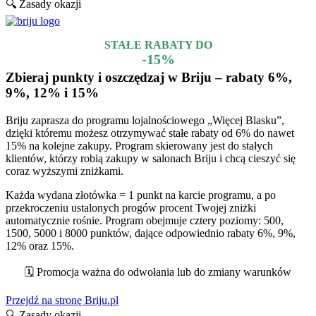
🔍 Zasady okazji
STAŁE RABATY DO
-15%
Zbieraj punkty i oszczędzaj w Briju – rabaty 6%,
9%, 12% i 15%
Briju zaprasza do programu lojalnościowego „Więcej Blasku”,
dzięki któremu możesz otrzymywać stałe rabaty od 6% do nawet
15% na kolejne zakupy. Program skierowany jest do stałych
klientów, którzy robią zakupy w salonach Briju i chcą cieszyć się
coraz wyższymi zniżkami.
Każda wydana złotówka = 1 punkt na karcie programu, a po
przekroczeniu ustalonych progów procent Twojej zniżki
automatycznie rośnie. Program obejmuje cztery poziomy: 500,
1500, 5000 i 8000 punktów, dające odpowiednio rabaty 6%, 9%,
12% oraz 15%.
🗓️ Promocja ważna do odwołania lub do zmiany warunków
Przejdź na stronę Briju.pl
🔍 Zasady okazji