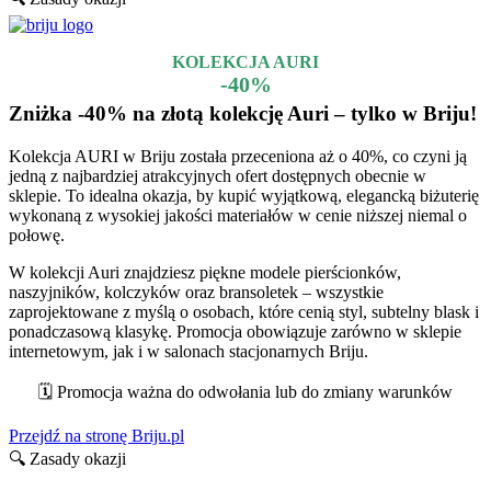
KOLEKCJA AURI
-40%
Zniżka -40% na złotą kolekcję Auri – tylko w Briju!
Kolekcja AURI w Briju została przeceniona aż o 40%, co czyni ją
jedną z najbardziej atrakcyjnych ofert dostępnych obecnie w
sklepie. To idealna okazja, by kupić wyjątkową, elegancką biżuterię
wykonaną z wysokiej jakości materiałów w cenie niższej niemal o
połowę.
W kolekcji Auri znajdziesz piękne modele pierścionków,
naszyjników, kolczyków oraz bransoletek – wszystkie
zaprojektowane z myślą o osobach, które cenią styl, subtelny blask i
ponadczasową klasykę. Promocja obowiązuje zarówno w sklepie
internetowym, jak i w salonach stacjonarnych Briju.
🗓️ Promocja ważna do odwołania lub do zmiany warunków
Przejdź na stronę Briju.pl
🔍 Zasady okazji