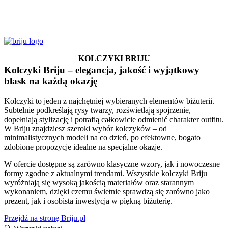
Usługi i korzyści w briju.pl
Ważne do odwołania / zmiany warunków
KOLCZYKI BRIJU
Kolczyki Briju – elegancja, jakość i wyjątkowy
blask na każdą okazję
Kolczyki to jeden z najchętniej wybieranych elementów biżuterii.
Subtelnie podkreślają rysy twarzy, rozświetlają spojrzenie,
dopełniają stylizację i potrafią całkowicie odmienić charakter outfitu.
W Briju znajdziesz szeroki wybór kolczyków – od
minimalistycznych modeli na co dzień, po efektowne, bogato
zdobione propozycje idealne na specjalne okazje.
W ofercie dostępne są zarówno klasyczne wzory, jak i nowoczesne
formy zgodne z aktualnymi trendami. Wszystkie kolczyki Briju
wyróżniają się wysoką jakością materiałów oraz starannym
wykonaniem, dzięki czemu świetnie sprawdzą się zarówno jako
prezent, jak i osobista inwestycja w piękną biżuterię.
Przejdź na stronę Briju.pl