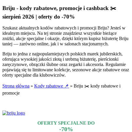
Briju - kody rabatowe, promocje i cashback ✂️
sierpień 2026 | oferty do -70%
Szukasz aktualnych kodów rabatowych i promocji Briju? Jesteś w
idealnym miejscu. Na tej stronie znajdziesz wszystkie bieżące
zniżki, akcje specjalne i okazje, dzięki którym kupisz biżuterię Briju
taniej — zarówno online, jak i w salonach stacjonarnych.
Briju to jedna z najpopularniejszych polskich marek jubilerskich,
oferująca wysokiej jakości złotą i srebrną biżuterię, pierścionki
zaręczynowe, obrączki ślubne oraz zegarki i akcesoria. Regularnie
pojawiają się tu limitowane kolekcje, sezonowe akcje rabatowe oraz
oferty specjalne dla klubowiczów.
Strona główna
»
Kody rabatowe 📌
»
Briju ✂️ kody rabatowe i
promocje
Aktualizacja:
05.08.2026 r.
OFERTY SPECJALNE DO
-70%