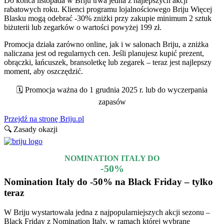
Do końca listopada w Briju trwa jedna z najlepszych akcji
rabatowych roku. Klienci programu lojalnościowego Briju Więcej
Blasku mogą odebrać -30% zniżki przy zakupie minimum 2 sztuk
biżuterii lub zegarków o wartości powyżej 199 zł.
Promocja działa zarówno online, jak i w salonach Briju, a zniżka
naliczana jest od regularnych cen. Jeśli planujesz kupić prezent,
obrączki, łańcuszek, bransoletkę lub zegarek – teraz jest najlepszy
moment, aby oszczędzić.
🗓️ Promocja ważna do 1 grudnia 2025 r. lub do wyczerpania
zapasów
Przejdź na stronę Briju.pl
🔍 Zasady okazji
NOMINATION ITALY DO
-50%
Nomination Italy do -50% na Black Friday – tylko
teraz
W Briju wystartowała jedna z najpopularniejszych akcji sezonu –
Black Friday z Nomination Italy, w ramach której wybrane