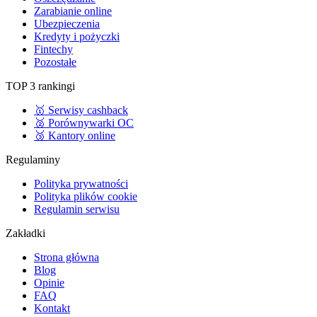
Zarabianie online
Ubezpieczenia
Kredyty i pożyczki
Fintechy
Pozostałe
TOP 3 rankingi
🥇 Serwisy cashback
🥈 Porównywarki OC
🥉 Kantory online
Regulaminy
Polityka prywatności
Polityka plików cookie
Regulamin serwisu
Zakładki
Strona główna
Blog
Opinie
FAQ
Kontakt