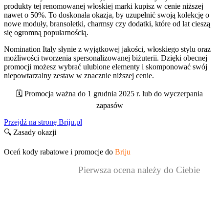
produkty tej renomowanej włoskiej marki kupisz w cenie niższej
nawet o 50%. To doskonała okazja, by uzupełnić swoją kolekcję o
nowe moduły, bransoletki, charmsy czy dodatki, które od lat cieszą
się ogromną popularnością.
Nomination Italy słynie z wyjątkowej jakości, włoskiego stylu oraz
możliwości tworzenia spersonalizowanej biżuterii. Dzięki obecnej
promocji możesz wybrać ulubione elementy i skomponować swój
niepowtarzalny zestaw w znacznie niższej cenie.
🗓️ Promocja ważna do 1 grudnia 2025 r. lub do wyczerpania
zapasów
Przejdź na stronę Briju.pl
🔍 Zasady okazji
Oceń kody rabatowe i promocje do
Briju
Pierwsza ocena należy do Ciebie
Kody rabatowe i promocje to za mało?
Odbierz dodatkowy zwrot z aplikacją cashback!