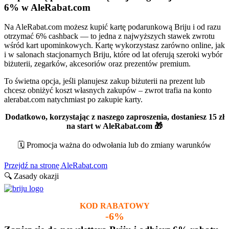
6% w AleRabat.com
Na AleRabat.com możesz kupić kartę podarunkową Briju i od razu
otrzymać 6% cashback — to jedna z najwyższych stawek zwrotu
wśród kart upominkowych. Kartę wykorzystasz zarówno online, jak
i w salonach stacjonarnych Briju, które od lat oferują szeroki wybór
biżuterii, zegarków, akcesoriów oraz prezentów premium.
To świetna opcja, jeśli planujesz zakup biżuterii na prezent lub
chcesz obniżyć koszt własnych zakupów – zwrot trafia na konto
alerabat.com natychmiast po zakupie karty.
Dodatkowo, korzystając z naszego zaproszenia, dostaniesz 15 zł
na start w AleRabat.com 🎁
🗓️ Promocja ważna do odwołania lub do zmiany warunków
Przejdź na stronę AleRabat.com
🔍 Zasady okazji
KOD RABATOWY
-6%