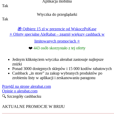
Aplikacja mobilna
Tak
Wtyczka do przeglądarki
Tak
🎁 Odbierz 15 zł w prezencie od WskoczPoKasę
⭐ Oferty specjalne AleRabat – zgarnij większy cashback w
limitowanych promocjach ⭐
❤️
443 osób skorzystało z tej oferty
Jednym kliknięciem wtyczka alerabat zastosuje najlepsze
zniżki
Ponad 3000 dostępnych sklepów i 15 000 kodów rabatowych
Cashback „in store” za zakup wybranych produktów po
zrobieniu listy w aplikacji i zeskanowaniu paragonu
Przejdź na stronę alerabat.com
Opinie o alerabat.com
🔍 Szczegóły cashbacku
AKTUALNE PROMOCJE W BRIJU