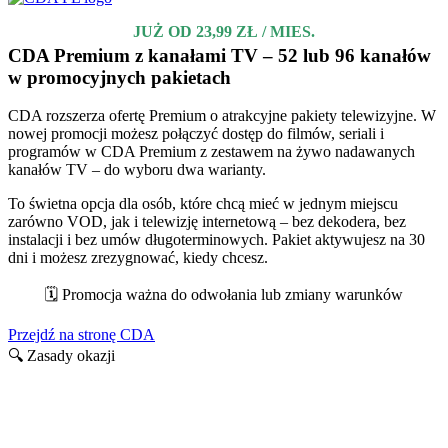
JUŻ OD 23,99 ZŁ / MIES.
CDA Premium z kanałami TV – 52 lub 96 kanałów
w promocyjnych pakietach
CDA rozszerza ofertę Premium o atrakcyjne pakiety telewizyjne. W
nowej promocji możesz połączyć dostęp do filmów, seriali i
programów w CDA Premium z zestawem na żywo nadawanych
kanałów TV – do wyboru dwa warianty.
To świetna opcja dla osób, które chcą mieć w jednym miejscu
zarówno VOD, jak i telewizję internetową – bez dekodera, bez
instalacji i bez umów długoterminowych. Pakiet aktywujesz na 30
dni i możesz zrezygnować, kiedy chcesz.
🗓️ Promocja ważna do odwołania lub zmiany warunków
Przejdź na stronę CDA
🔍 Zasady okazji
Usługi i korzyści w cda.pl
Ważne do odwołania / zmiany warunków