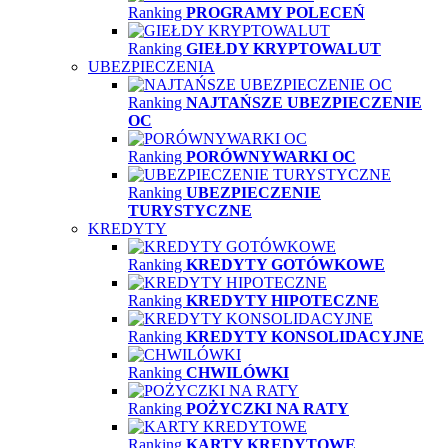
Ranking
PROGRAMY POLECEŃ
Ranking
GIEŁDY KRYPTOWALUT
UBEZPIECZENIA
Ranking
NAJTAŃSZE UBEZPIECZENIE
OC
Ranking
PORÓWNYWARKI OC
Ranking
UBEZPIECZENIE
TURYSTYCZNE
KREDYTY
Ranking
KREDYTY GOTÓWKOWE
Ranking
KREDYTY HIPOTECZNE
Ranking
KREDYTY KONSOLIDACYJNE
Ranking
CHWILÓWKI
Ranking
POŻYCZKI NA RATY
Ranking
KARTY KREDYTOWE