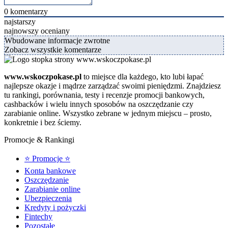
0
komentarzy
najstarszy
najnowszy
oceniany
Wbudowane informacje zwrotne
Zobacz wszystkie komentarze
www.wskoczpokase.pl
to miejsce dla każdego, kto lubi łapać
najlepsze okazje i mądrze zarządzać swoimi pieniędzmi. Znajdziesz
tu rankingi, porównania, testy i recenzje promocji bankowych,
cashbacków i wielu innych sposobów na oszczędzanie czy
zarabianie online. Wszystko zebrane w jednym miejscu – prosto,
konkretnie i bez ściemy.
Promocje & Rankingi
⭐ Promocje ⭐
Konta bankowe
Oszczędzanie
Zarabianie online
Ubezpieczenia
Kredyty i pożyczki
Fintechy
Pozostałe