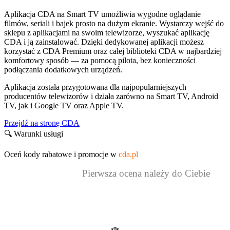
Aplikacja CDA na Smart TV umożliwia wygodne oglądanie
filmów, seriali i bajek prosto na dużym ekranie. Wystarczy wejść do
sklepu z aplikacjami na swoim telewizorze, wyszukać aplikację
CDA i ją zainstalować. Dzięki dedykowanej aplikacji możesz
korzystać z CDA Premium oraz całej biblioteki CDA w najbardziej
komfortowy sposób — za pomocą pilota, bez konieczności
podłączania dodatkowych urządzeń.
Aplikacja została przygotowana dla najpopularniejszych
producentów telewizorów i działa zarówno na Smart TV, Android
TV, jak i Google TV oraz Apple TV.
Przejdź na stronę CDA
🔍 Warunki usługi
Oceń kody rabatowe i promocje w
cda.pl
Pierwsza ocena należy do Ciebie
Kody rabatowe i promocje to za mało?
Odbierz dodatkowy zwrot z aplikacją cashback!