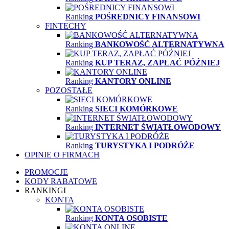
Ranking
POŚREDNICY FINANSOWI
FINTECHY
Ranking
BANKOWOŚĆ ALTERNATYWNA
Ranking
KUP TERAZ, ZAPŁAĆ PÓŹNIEJ
Ranking
KANTORY ONLINE
POZOSTAŁE
Ranking
SIECI KOMÓRKOWE
Ranking
INTERNET ŚWIATŁOWODOWY
Ranking
TURYSTYKA I PODRÓŻE
OPINIE O FIRMACH
PROMOCJE
KODY RABATOWE
RANKINGI
KONTA
Ranking
KONTA OSOBISTE