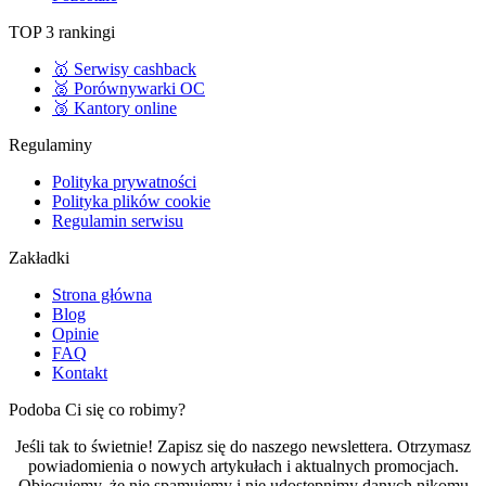
TOP 3 rankingi
🥇 Serwisy cashback
🥈 Porównywarki OC
🥉 Kantory online
Regulaminy
Polityka prywatności
Polityka plików cookie
Regulamin serwisu
Zakładki
Strona główna
Blog
Opinie
FAQ
Kontakt
Podoba Ci się co robimy?
Jeśli tak to świetnie! Zapisz się do naszego newslettera. Otrzymasz
powiadomienia o nowych artykułach i aktualnych promocjach.
Obiecujemy, że nie spamujemy i nie udostępnimy danych nikomu