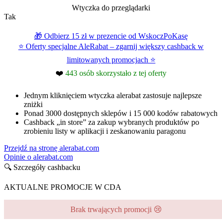
Wtyczka do przeglądarki
Tak
🎁 Odbierz 15 zł w prezencie od WskoczPoKasę
⭐ Oferty specjalne AleRabat – zgarnij większy cashback w
limitowanych promocjach ⭐
❤️
443 osób skorzystało z tej oferty
Jednym kliknięciem wtyczka alerabat zastosuje najlepsze
zniżki
Ponad 3000 dostępnych sklepów i 15 000 kodów rabatowych
Cashback „in store” za zakup wybranych produktów po
zrobieniu listy w aplikacji i zeskanowaniu paragonu
Przejdź na stronę alerabat.com
Opinie o alerabat.com
🔍 Szczegóły cashbacku
AKTUALNE PROMOCJE W CDA
Brak trwających promocji 😢