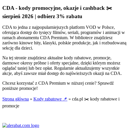
CDA - kody promocyjne, okazje i cashback ✂️
sierpień 2026 | odbierz 3% rabatu
CDA to jedna z najpopularniejszych platform VOD w Polsce,
oferująca dostęp do tysięcy filmów, seriali, programów i animacji w
ramach abonamentu CDA Premium. W bibliotece znajdziesz
zarówno kinowe hity, klasyki, polskie produkcje, jak i rozbudowaną
sekcję dla dzieci.
Na tej stronie znajdziesz aktualne kody rabatowe, promocje,
darmowe okresy próbne i oferty specjalne, dzięki którym możesz
oglądać taniej lub bez opłat. Regularnie aktualizujemy wszystkie
akcje, abyś zawsze miał dostęp do najświeższych okazji na CDA.
Chcesz korzystać z CDA Premium w niższej cenie? Sprawdź
poniższe promocje!
Strona główna
»
Kody rabatowe 📌
»
cda.pl ✂️ kody rabatowe i
promocje
Aktualizacja:
05.08.2026 r.