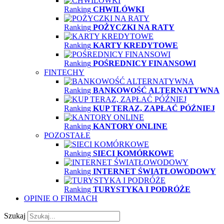
Ranking
CHWILÓWKI
Ranking
POŻYCZKI NA RATY
Ranking
KARTY KREDYTOWE
Ranking
POŚREDNICY FINANSOWI
FINTECHY
Ranking
BANKOWOŚĆ ALTERNATYWNA
Ranking
KUP TERAZ, ZAPŁAĆ PÓŹNIEJ
Ranking
KANTORY ONLINE
POZOSTAŁE
Ranking
SIECI KOMÓRKOWE
Ranking
INTERNET ŚWIATŁOWODOWY
Ranking
TURYSTYKA I PODRÓŻE
OPINIE O FIRMACH
Szukaj