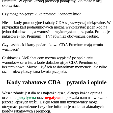
Premium. W opisie każdej promocji podajemy, kto może z niej
skorzystać.
Czy mogę połączyć kilka promocji jednocześnie?
Nie — kody promocyjne i rabaty CDA są zazwyczaj niełączalne. W
przypadku kart podarunkowych można wykorzystać jeden kod na
jedno doładowanie, a wartość niewykorzystana przepada. Promocje
pakietowe (np. Premium + TV) również obowiązują osobno.
Czy cashback i karty podarunkowe CDA Premium mają termin
ważności?
Cashback z AleRabat.com można wypłacić po spełnieniu
warunków serwisu, a kode doładowujące CDA Premium są
bezterminowe. Można użyć ich w dowolnym momencie, ale tylko
raz — niewykorzystana kwota przepada.
Kody rabatowe CDA – pytania i opinie
Wasze zdanie jest dla nas najważniejsze, dlatego każda opinia i
ocena →
pozytywna
oraz
negatywna
, pozwala nam na tworzenie
jeszcze lepszych treści. Dzięki temu inni użytkownicy mogą
otrzymać sprawdzone i czytelne informacje na temat aktualnych
kodów rabatowych i promocji.