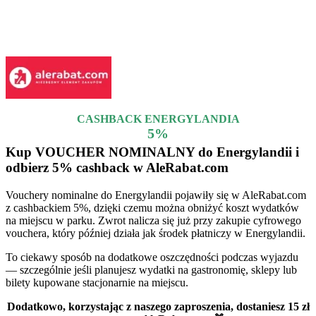
Nie wszystko trwa wiecznie…
Promocje i kody rabatowe które dobiegły końca, lecz mogą jeszcze
działać
CASHBACK ENERGYLANDIA
5%
Kup VOUCHER NOMINALNY do Energylandii i
odbierz 5% cashback w AleRabat.com
Vouchery nominalne do Energylandii pojawiły się w AleRabat.com
z cashbackiem 5%, dzięki czemu można obniżyć koszt wydatków
na miejscu w parku. Zwrot nalicza się już przy zakupie cyfrowego
vouchera, który później działa jak środek płatniczy w Energylandii.
To ciekawy sposób na dodatkowe oszczędności podczas wyjazdu
— szczególnie jeśli planujesz wydatki na gastronomię, sklepy lub
bilety kupowane stacjonarnie na miejscu.
Dodatkowo, korzystając z naszego zaproszenia, dostaniesz 15 zł