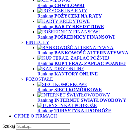
Ranking
CHWILÓWKI
Ranking
POŻYCZKI NA RATY
Ranking
KARTY KREDYTOWE
Ranking
POŚREDNICY FINANSOWI
FINTECHY
Ranking
BANKOWOŚĆ ALTERNATYWNA
Ranking
KUP TERAZ, ZAPŁAĆ PÓŹNIEJ
Ranking
KANTORY ONLINE
POZOSTAŁE
Ranking
SIECI KOMÓRKOWE
Ranking
INTERNET ŚWIATŁOWODOWY
Ranking
TURYSTYKA I PODRÓŻE
OPINIE O FIRMACH
Szukaj