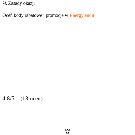
🔍 Zasady okazji
Oceń kody rabatowe i promocje w
Energylandii
4.8/5 – (13 ocen)
Kody rabatowe i promocje to za mało?
Odbierz dodatkowy zwrot z aplikacją cashback!
🏆