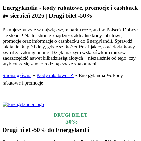
Energylandia - kody rabatowe, promocje i cashback
✂️ sierpień 2026 | Drugi bilet -50%
Planujesz wizytę w największym parku rozrywki w Polsce? Dobrze
się składa! Na tej stronie znajdziesz aktualne kody rabatowe,
promocje oraz informacje o cashbacku do Energylandii. Sprawdź,
jak taniej kupić bilety, gdzie szukać zniżek i jak zyskać dodatkowy
zwrot za zakupy online. Dzięki naszym wskazówkom możesz
zaoszczędzić nawet kilkadziesiąt złotych – niezależnie od tego, czy
wybierasz się sam, z rodziną czy ze znajomymi.
Strona główna
»
Kody rabatowe 📌
»
Energylandia ✂️ kody
rabatowe i promocje
Aktualizacja:
05.08.2026 r.
DRUGI BILET
-50%
Drugi bilet -50% do Energylandii