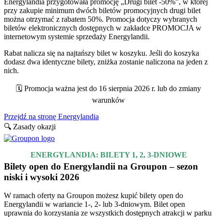
Energylandia przygotowała promocję „Drugi bilet -50%”, w której
przy zakupie minimum dwóch biletów promocyjnych drugi bilet
można otrzymać z rabatem 50%. Promocja dotyczy wybranych
biletów elektronicznych dostępnych w zakładce PROMOCJA w
internetowym systemie sprzedaży Energylandii.
Rabat nalicza się na najtańszy bilet w koszyku. Jeśli do koszyka
dodasz dwa identyczne bilety, zniżka zostanie naliczona na jeden z
nich.
🗓️ Promocja ważna jest do 16 sierpnia 2026 r. lub do zmiany
warunków
Przejdź na stronę Energylandia
🔍 Zasady okazji
ENERGYLANDIA: BILETY 1, 2, 3-DNIOWE
Bilety open do Energylandii na Groupon – sezon
niski i wysoki 2026
W ramach oferty na Groupon możesz kupić bilety open do
Energylandii w wariancie 1-, 2- lub 3-dniowym. Bilet open
uprawnia do korzystania ze wszystkich dostępnych atrakcji w parku