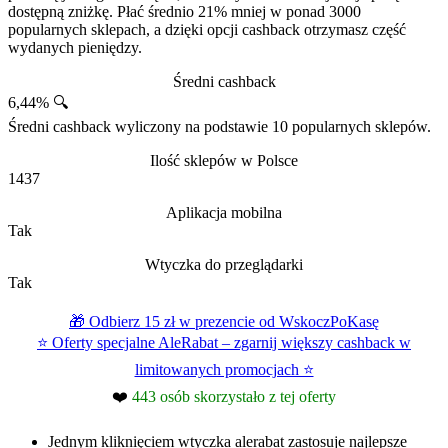
dostępną zniżkę. Płać średnio 21% mniej w ponad 3000
popularnych sklepach, a dzięki opcji cashback otrzymasz część
wydanych pieniędzy.
Średni cashback
6,44% 🔍
Średni cashback wyliczony na podstawie 10 popularnych sklepów.
Ilość sklepów w Polsce
1437
Aplikacja mobilna
Tak
Wtyczka do przeglądarki
Tak
🎁 Odbierz 15 zł w prezencie od WskoczPoKasę
⭐ Oferty specjalne AleRabat – zgarnij większy cashback w
limitowanych promocjach ⭐
❤️
443 osób skorzystało z tej oferty
Jednym kliknięciem wtyczka alerabat zastosuje najlepsze