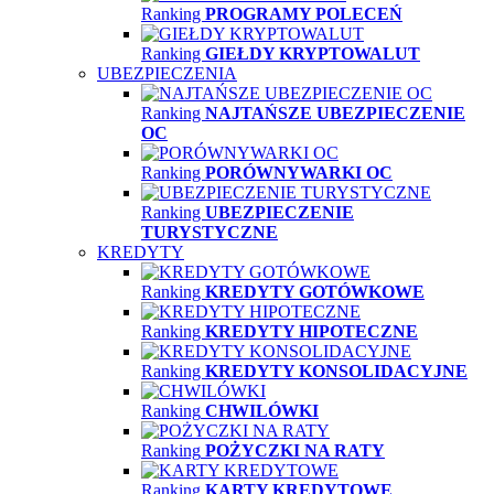
Ranking
PROGRAMY POLECEŃ
Ranking
GIEŁDY KRYPTOWALUT
UBEZPIECZENIA
Ranking
NAJTAŃSZE UBEZPIECZENIE
OC
Ranking
PORÓWNYWARKI OC
Ranking
UBEZPIECZENIE
TURYSTYCZNE
KREDYTY
Ranking
KREDYTY GOTÓWKOWE
Ranking
KREDYTY HIPOTECZNE
Ranking
KREDYTY KONSOLIDACYJNE
Ranking
CHWILÓWKI
Ranking
POŻYCZKI NA RATY
Ranking
KARTY KREDYTOWE