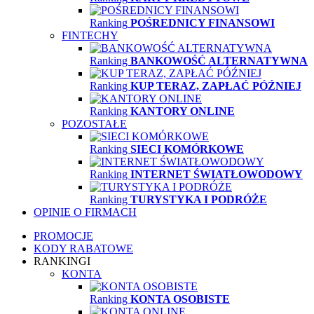
Ranking
POŚREDNICY FINANSOWI
FINTECHY
Ranking
BANKOWOŚĆ ALTERNATYWNA
Ranking
KUP TERAZ, ZAPŁAĆ PÓŹNIEJ
Ranking
KANTORY ONLINE
POZOSTAŁE
Ranking
SIECI KOMÓRKOWE
Ranking
INTERNET ŚWIATŁOWODOWY
Ranking
TURYSTYKA I PODRÓŻE
OPINIE O FIRMACH
PROMOCJE
KODY RABATOWE
RANKINGI
KONTA
Ranking
KONTA OSOBISTE