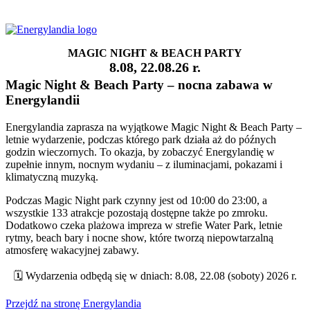
Specjalne eventy organizowane w 2026 r.
MAGIC NIGHT & BEACH PARTY
8.08, 22.08.26 r.
Magic Night & Beach Party – nocna zabawa w
Energylandii
Energylandia zaprasza na wyjątkowe Magic Night & Beach Party –
letnie wydarzenie, podczas którego park działa aż do późnych
godzin wieczornych. To okazja, by zobaczyć Energylandię w
zupełnie innym, nocnym wydaniu – z iluminacjami, pokazami i
klimatyczną muzyką.
Podczas Magic Night park czynny jest od 10:00 do 23:00, a
wszystkie 133 atrakcje pozostają dostępne także po zmroku.
Dodatkowo czeka plażowa impreza w strefie Water Park, letnie
rytmy, beach bary i nocne show, które tworzą niepowtarzalną
atmosferę wakacyjnej zabawy.
🗓️ Wydarzenia odbędą się w dniach: 8.08, 22.08 (soboty) 2026 r.
Przejdź na stronę Energylandia