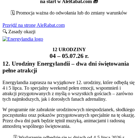
na start w AleRabat.com 🎁
🗓️ Promocja ważna do odwołania lub do zmiany warunków
Przejdź na stronę AleRabat.com
🔍 Zasady okazji
12 URODZINY
04 – 05.07.26 r.
12. Urodziny Energylandii – dwa dni świętowania
pełne atrakcji
Energylandia zaprasza na wyjątkowe 12. urodziny, które odbędą się
4 i 5 lipca. To specjalny weekend pełen emocji, wspomnień i
atrakcji przygotowanych z myślą o wszystkich gościach – zarówno
tych najmłodszych, jak i dorosłych fanach adrenaliny.
W programie nie zabraknie urodzinowych niespodzianek, słodkiego
poczęstunku oraz pokazów przygotowanych specjalnie na tę okazję.
Przez dwa dni park będzie tętnił muzyką, animacjami i radosną
atmosferą wspólnego świętowania.
🗓️ Wydarzenie odbędzie się w dniach od 4-5 lipca 2026 r.