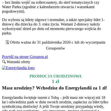
– bez limitu wejść na rollercoastery, do stref tematycznych czy
Water Parku (zgodnie z kalendarzem otwarcia i warunkami
pogodowymi).
Do wyboru są bilety ulgowe i normalne, a także specjalny bilet 1-
dniowy dla dziecka do 3. roku życia. Wariant 2-dniowy należy
wykorzystać dzień po dniu od momentu pierwszego wejścia do
parku.
🗓️ Oferta ważna do 31 października 2026 r. lub do wyczerpania
Grouponów
Przejdź na stronę Groupon.pl
🔍 Warunki oferty
PROMOCJA URODZINOWA
1 zł
Masz urodziny? Wchodzisz do Energylandii za 1 zł!
Energylandia świętuje razem z Tobą – jeśli masz nie więcej niż 18
lat i odwiedzisz park w dniu swoich urodzin, zapłacisz za bilet tylko
symboliczną złotówkę! A jeśli Twoje urodziny przypadają wtedy,
gdy park jest zamknięty – nic straconego, możesz skorzystać z