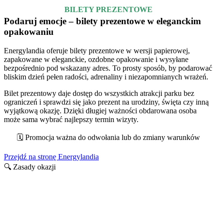
BILETY PREZENTOWE
Podaruj emocje – bilety prezentowe w eleganckim
opakowaniu
Energylandia oferuje bilety prezentowe w wersji papierowej,
zapakowane w eleganckie, ozdobne opakowanie i wysyłane
bezpośrednio pod wskazany adres. To prosty sposób, by podarować
bliskim dzień pełen radości, adrenaliny i niezapomnianych wrażeń.
Bilet prezentowy daje dostęp do wszystkich atrakcji parku bez
ograniczeń i sprawdzi się jako prezent na urodziny, święta czy inną
wyjątkową okazję. Dzięki długiej ważności obdarowana osoba
może sama wybrać najlepszy termin wizyty.
🗓️ Promocja ważna do odwołania lub do zmiany warunków
Przejdź na stronę Energylandia
🔍 Zasady okazji
Nadchodzące wydarzenia w
Energylandii