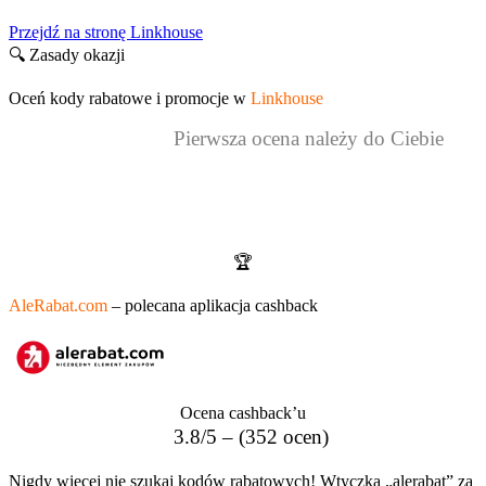
Przejdź na stronę Linkhouse
🔍 Zasady okazji
Oceń kody rabatowe i promocje w
Linkhouse
Pierwsza ocena należy do Ciebie
Kody rabatowe i promocje to za mało?
Odbierz dodatkowy zwrot z aplikacją cashback!
🏆
AleRabat.com
– polecana aplikacja cashback
Ocena cashback’u
3.8/5 – (352 ocen)
Nigdy więcej nie szukaj kodów rabatowych! Wtyczka „alerabat” za