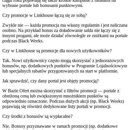
ciągu roku pojawiają się także krótkie kampanie z rabatami na
wybrane portale lub bonusami punktowymi.
Czy promocje w Linkhouse łączą się ze sobą?
Zwykle nie — każda promocja ma własny regulamin i jest naliczana
osobno. Na przykład bonus za doładowanie salda nie łączy się z
innymi progami, ale może działać równolegle ze zniżkami na portale
podczas Black Weeks.
Czy w Linkhouse są promocje dla nowych użytkowników?
Tak. Nowi użytkownicy często mogą skorzystać z jednorazowych
bonusów, np. dodatkowych punktów w Programie Lojalnościowym
lub specjalnych rabatów przygotowanych na start w platformie.
Jak sprawdzić, czy dany portal jest objęty promocją?
W Bazie Ofert można skorzystać z filtrów promocji — portale z
obniżoną ceną lub zwiększonym mnożnikiem punktów są
odpowiednio oznaczone. Podczas dużych akcji (np. Black Weeks)
pojawiają się również dedykowane listy portali w promocji.
Czy środki z bonusów są wypłacalne?
Nie. Bonusy przyznawane w ramach promocji (np. dodatkowe