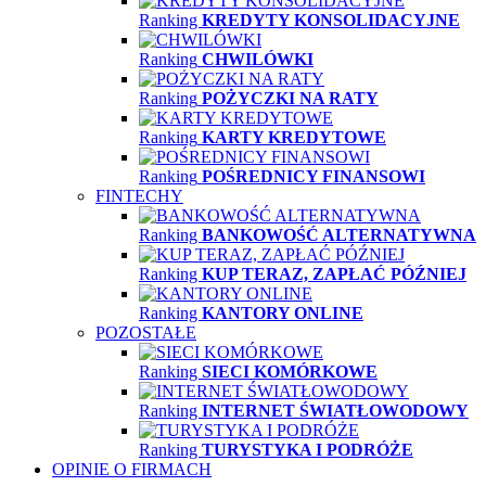
Ranking
KREDYTY KONSOLIDACYJNE
Ranking
CHWILÓWKI
Ranking
POŻYCZKI NA RATY
Ranking
KARTY KREDYTOWE
Ranking
POŚREDNICY FINANSOWI
FINTECHY
Ranking
BANKOWOŚĆ ALTERNATYWNA
Ranking
KUP TERAZ, ZAPŁAĆ PÓŹNIEJ
Ranking
KANTORY ONLINE
POZOSTAŁE
Ranking
SIECI KOMÓRKOWE
Ranking
INTERNET ŚWIATŁOWODOWY
Ranking
TURYSTYKA I PODRÓŻE
OPINIE O FIRMACH