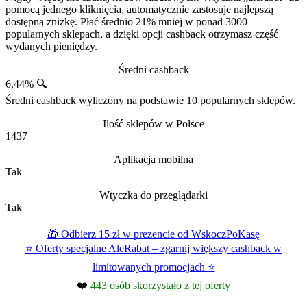
pomocą jednego kliknięcia, automatycznie zastosuje najlepszą
dostępną zniżkę. Płać średnio 21% mniej w ponad 3000
popularnych sklepach, a dzięki opcji cashback otrzymasz część
wydanych pieniędzy.
Średni cashback
6,44% 🔍
Średni cashback wyliczony na podstawie 10 popularnych sklepów.
Ilość sklepów w Polsce
1437
Aplikacja mobilna
Tak
Wtyczka do przeglądarki
Tak
🎁 Odbierz 15 zł w prezencie od WskoczPoKasę
⭐ Oferty specjalne AleRabat – zgarnij większy cashback w
limitowanych promocjach ⭐
❤️
443 osób skorzystało z tej oferty