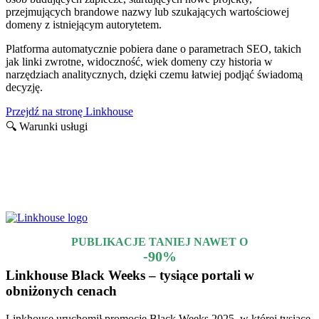
przejmujących brandowe nazwy lub szukających wartościowej
domeny z istniejącym autorytetem.
Platforma automatycznie pobiera dane o parametrach SEO, takich
jak linki zwrotne, widoczność, wiek domeny czy historia w
narzędziach analitycznych, dzięki czemu łatwiej podjąć świadomą
decyzję.
Przejdź na stronę Linkhouse
🔍 Warunki usługi
Nie wszystko trwa wiecznie…
Promocje i kody rabatowe które dobiegły końca, lecz mogą jeszcze
działać
PUBLIKACJE TANIEJ NAWET O
-90%
Linkhouse Black Weeks – tysiące portali w
obniżonych cenach
Linkhouse uruchomił promocję Black Weeks 2025, w której tysiące