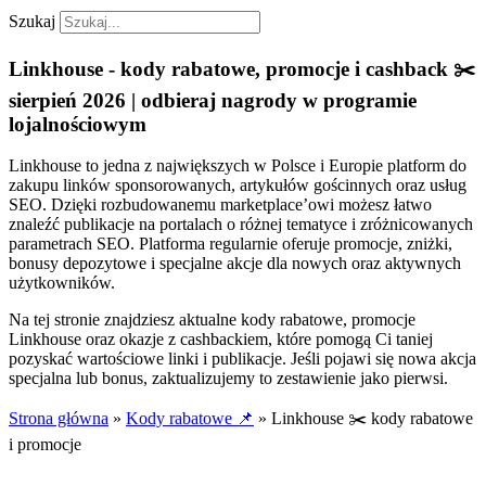
Szukaj
Linkhouse - kody rabatowe, promocje i cashback ✂️
sierpień 2026 | odbieraj nagrody w programie
lojalnościowym
Linkhouse to jedna z największych w Polsce i Europie platform do
zakupu linków sponsorowanych, artykułów gościnnych oraz usług
SEO. Dzięki rozbudowanemu marketplace’owi możesz łatwo
znaleźć publikacje na portalach o różnej tematyce i zróżnicowanych
parametrach SEO. Platforma regularnie oferuje promocje, zniżki,
bonusy depozytowe i specjalne akcje dla nowych oraz aktywnych
użytkowników.
Na tej stronie znajdziesz aktualne kody rabatowe, promocje
Linkhouse oraz okazje z cashbackiem, które pomogą Ci taniej
pozyskać wartościowe linki i publikacje. Jeśli pojawi się nowa akcja
specjalna lub bonus, zaktualizujemy to zestawienie jako pierwsi.
Strona główna
»
Kody rabatowe 📌
»
Linkhouse ✂️ kody rabatowe
i promocje
Aktualizacja:
05.08.2026 r.