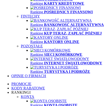
Ranking
KARTY KREDYTOWE
Ranking
POŚREDNICY FINANSOWI
FINTECHY
Ranking
BANKOWOŚĆ ALTERNATYWNA
Ranking
KUP TERAZ, ZAPŁAĆ PÓŹNIEJ
Ranking
KANTORY ONLINE
POZOSTAŁE
Ranking
SIECI KOMÓRKOWE
Ranking
INTERNET ŚWIATŁOWODOWY
Ranking
TURYSTYKA I PODRÓŻE
OPINIE O FIRMACH
PROMOCJE
KODY RABATOWE
RANKINGI
KONTA
Ranking
KONTA OSOBISTE