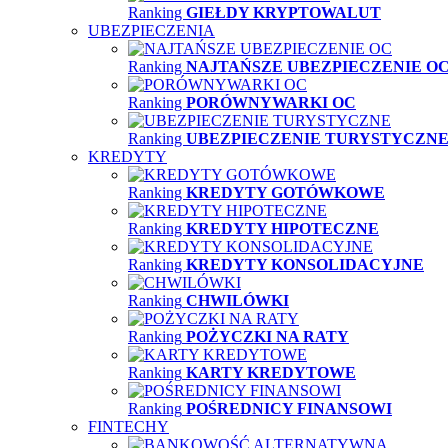
Ranking
GIEŁDY KRYPTOWALUT
UBEZPIECZENIA
Ranking
NAJTAŃSZE UBEZPIECZENIE O
Ranking
PORÓWNYWARKI OC
Ranking
UBEZPIECZENIE TURYSTYCZN
KREDYTY
Ranking
KREDYTY GOTÓWKOWE
Ranking
KREDYTY HIPOTECZNE
Ranking
KREDYTY KONSOLIDACYJNE
Ranking
CHWILÓWKI
Ranking
POŻYCZKI NA RATY
Ranking
KARTY KREDYTOWE
Ranking
POŚREDNICY FINANSOWI
FINTECHY