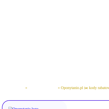
Oponytanio.pl - kody ra
sierpień 2026 | oferty sp
Oponytanio.pl to popularny sklep internetowy specjalizujący się
Oferta obejmuje setki modeli renomowanych marek, takich jak Miche
cenach i z szybką dostawą.
Serwis regularnie organizuje promocje sezonowe, udostępnia kod
nowe staje się tańsza i wygodniejsza. Niezależnie od tego, czy pr
Oponytanio.pl zawsze znajdziesz korzystną ofertę dopasowaną do s
Strona główna
»
Kody rabatowe 📌
»
Oponytanio.pl ✂️ kody rabato