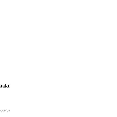
ntakt
Ocena pożyczki
ontakt