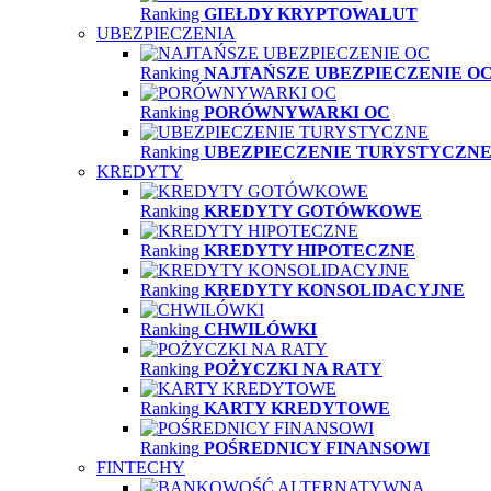
Ranking
GIEŁDY KRYPTOWALUT
UBEZPIECZENIA
Ranking
NAJTAŃSZE UBEZPIECZENIE O
Ranking
PORÓWNYWARKI OC
Ranking
UBEZPIECZENIE TURYSTYCZN
KREDYTY
Ranking
KREDYTY GOTÓWKOWE
Ranking
KREDYTY HIPOTECZNE
Ranking
KREDYTY KONSOLIDACYJNE
Ranking
CHWILÓWKI
Ranking
POŻYCZKI NA RATY
Ranking
KARTY KREDYTOWE
Ranking
POŚREDNICY FINANSOWI
FINTECHY