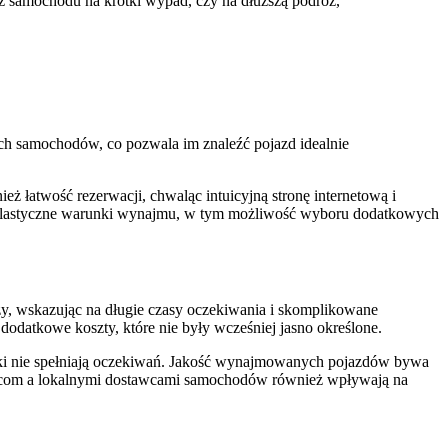
 samochodu na krótki wypad, czy na dłuższą podróż,
ch samochodów, co pozwala im znaleźć pojazd idealnie
ż łatwość rezerwacji, chwaląc intuicyjną stronę internetową i
gę. Elastyczne warunki wynajmu, w tym możliwość wyboru dodatkowych
zy, wskazując na długie czasy oczekiwania i skomplikowane
odatkowe koszty, które nie były wcześniej jasno określone.
niki nie spełniają oczekiwań. Jakość wynajmowanych pojazdów bywa
rs.com a lokalnymi dostawcami samochodów również wpływają na