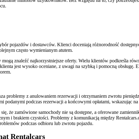
aufanie milionów użytkowników. Bez względu na to, czy potrzebujesz
cu.
ybór pojazdów i dostawców. Klienci doceniają różnorodność dostępny
kolejnym często wymienianym atutem.
gą znaleźć najkorzystniejsze oferty. Wielu klientów podkreśla równie
ie klienta jest wysoko oceniane, z uwagi na szybką i pomocną obsłu
iorem.
asza problemy z anulowaniem rezerwacji i otrzymaniem zwrotu pienięd
mi podanymi podczas rezerwacji a końcowymi opłatami, wskazując na d
rza się, że zamówione samochody nie są dostępne, a oferowane zamien
cznym i brakiem czystości. Problemy z komunikacją między Rentalca
roblemów podczas odbioru lub zwrotu pojazdu.
mat Rentalcars