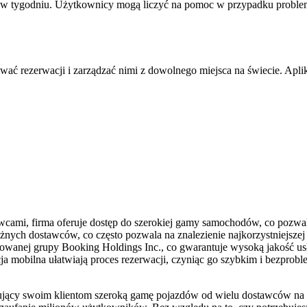
ni w tygodniu. Użytkownicy mogą liczyć na pomoc w przypadku proble
ać rezerwacji i zarządzać nimi z dowolnego miejsca na świecie. Apli
cami, firma oferuje dostęp do szerokiej gamy samochodów, co pozwala
ych dostawców, co często pozwala na znalezienie najkorzystniejszej 
mowanej grupy Booking Holdings Inc., co gwarantuje wysoką jakość usł
acja mobilna ułatwiają proces rezerwacji, czyniąc go szybkim i bezpro
ujący swoim klientom szeroką gamę pojazdów od wielu dostawców na 