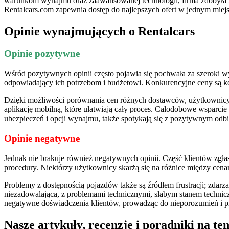
warunkom wynajmu oraz zaawansowanej technologii, firma zdobyła z
Rentalcars.com zapewnia dostęp do najlepszych ofert w jednym miejs
Opinie wynajmujących o Rentalcars
Opinie pozytywne
Wśród pozytywnych opinii często pojawia się pochwała za szeroki w
odpowiadający ich potrzebom i budżetowi. Konkurencyjne ceny są 
Dzięki możliwości porównania cen różnych dostawców, użytkownicy mo
aplikację mobilną, które ułatwiają cały proces. Całodobowe wsparc
ubezpieczeń i opcji wynajmu, także spotykają się z pozytywnym odb
Opinie negatywne
Jednak nie brakuje również negatywnych opinii. Część klientów zgł
procedury. Niektórzy użytkownicy skarżą się na różnice między cena
Problemy z dostępnością pojazdów także są źródłem frustracji; zda
niezadowalająca, z problemami technicznymi, słabym stanem techni
negatywne doświadczenia klientów, prowadząc do nieporozumień i p
Nasze artykuły, recenzje i poradniki na te