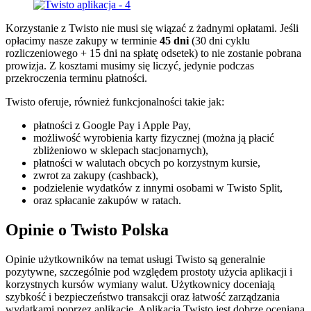
Korzystanie z Twisto nie musi się wiązać z żadnymi opłatami. Jeśli
opłacimy nasze zakupy w terminie
45 dni
(30 dni cyklu
rozliczeniowego + 15 dni na spłatę odsetek) to nie zostanie pobrana
prowizja. Z kosztami musimy się liczyć, jedynie podczas
przekroczenia terminu płatności.
Twisto oferuje, również funkcjonalności takie jak:
płatności z Google Pay i Apple Pay,
możliwość wyrobienia karty fizycznej (można ją płacić
zbliżeniowo w sklepach stacjonarnych),
płatności w walutach obcych po korzystnym kursie,
zwrot za zakupy (cashback),
podzielenie wydatków z innymi osobami w Twisto Split,
oraz spłacanie zakupów w ratach.
Opinie o Twisto Polska
Opinie użytkowników na temat usługi Twisto są generalnie
pozytywne, szczególnie pod względem prostoty użycia aplikacji i
korzystnych kursów wymiany walut. Użytkownicy doceniają
szybkość i bezpieczeństwo transakcji oraz łatwość zarządzania
wydatkami poprzez aplikację. Aplikacja Twisto jest dobrze oceniana