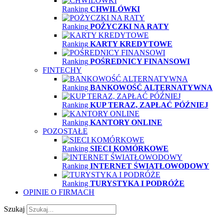
Ranking
CHWILÓWKI
Ranking
POŻYCZKI NA RATY
Ranking
KARTY KREDYTOWE
Ranking
POŚREDNICY FINANSOWI
FINTECHY
Ranking
BANKOWOŚĆ ALTERNATYWNA
Ranking
KUP TERAZ, ZAPŁAĆ PÓŹNIEJ
Ranking
KANTORY ONLINE
POZOSTAŁE
Ranking
SIECI KOMÓRKOWE
Ranking
INTERNET ŚWIATŁOWODOWY
Ranking
TURYSTYKA I PODRÓŻE
OPINIE O FIRMACH
Szukaj