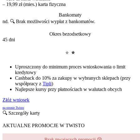
– 19,99 zł (mies.) karta fizyczna
Bankomaty
nd. 🔍
Brak możliwości wypłat z bankomatów.
Okres bezodsetkowy
45 dni
⭐
⭐
Uproszczony do minimum proces wnioskowania o limit
kredytowy
Cashback do 10% za zakupy w wybranych sklepach (przy
współpracy z
Tipli
)
Najlepsze kursy przy płatnościach w walutach obcych
Złóż wniosek
na stronie Twisto
🔍 Szczegóły karty
AKTUALNE PROMOCJE W TWISTO
Brak trwających promocji 😢