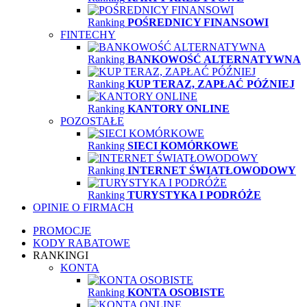
Ranking
POŚREDNICY FINANSOWI
FINTECHY
Ranking
BANKOWOŚĆ ALTERNATYWNA
Ranking
KUP TERAZ, ZAPŁAĆ PÓŹNIEJ
Ranking
KANTORY ONLINE
POZOSTAŁE
Ranking
SIECI KOMÓRKOWE
Ranking
INTERNET ŚWIATŁOWODOWY
Ranking
TURYSTYKA I PODRÓŻE
OPINIE O FIRMACH
PROMOCJE
KODY RABATOWE
RANKINGI
KONTA
Ranking
KONTA OSOBISTE