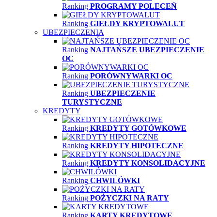
Ranking
PROGRAMY POLECEŃ
Ranking
GIEŁDY KRYPTOWALUT
UBEZPIECZENIA
Ranking
NAJTAŃSZE UBEZPIECZENIE
OC
Ranking
PORÓWNYWARKI OC
Ranking
UBEZPIECZENIE
TURYSTYCZNE
KREDYTY
Ranking
KREDYTY GOTÓWKOWE
Ranking
KREDYTY HIPOTECZNE
Ranking
KREDYTY KONSOLIDACYJNE
Ranking
CHWILÓWKI
Ranking
POŻYCZKI NA RATY
Ranking
KARTY KREDYTOWE