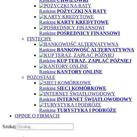
Ranking
CHWILÓWKI
Ranking
POŻYCZKI NA RATY
Ranking
KARTY KREDYTOWE
Ranking
POŚREDNICY FINANSOWI
FINTECHY
Ranking
BANKOWOŚĆ ALTERNATYWNA
Ranking
KUP TERAZ, ZAPŁAĆ PÓŹNIEJ
Ranking
KANTORY ONLINE
POZOSTAŁE
Ranking
SIECI KOMÓRKOWE
Ranking
INTERNET ŚWIATŁOWODOWY
Ranking
TURYSTYKA I PODRÓŻE
OPINIE O FIRMACH
Szukaj