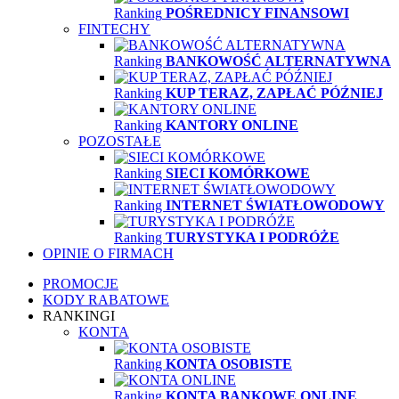
Ranking
POŚREDNICY FINANSOWI
FINTECHY
Ranking
BANKOWOŚĆ ALTERNATYWNA
Ranking
KUP TERAZ, ZAPŁAĆ PÓŹNIEJ
Ranking
KANTORY ONLINE
POZOSTAŁE
Ranking
SIECI KOMÓRKOWE
Ranking
INTERNET ŚWIATŁOWODOWY
Ranking
TURYSTYKA I PODRÓŻE
OPINIE O FIRMACH
PROMOCJE
KODY RABATOWE
RANKINGI
KONTA
Ranking
KONTA OSOBISTE
Ranking
KONTA BANKOWE ONLINE