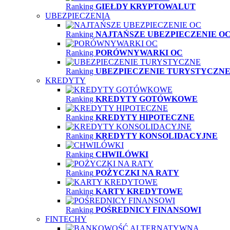
Ranking
GIEŁDY KRYPTOWALUT
UBEZPIECZENIA
Ranking
NAJTAŃSZE UBEZPIECZENIE O
Ranking
PORÓWNYWARKI OC
Ranking
UBEZPIECZENIE TURYSTYCZN
KREDYTY
Ranking
KREDYTY GOTÓWKOWE
Ranking
KREDYTY HIPOTECZNE
Ranking
KREDYTY KONSOLIDACYJNE
Ranking
CHWILÓWKI
Ranking
POŻYCZKI NA RATY
Ranking
KARTY KREDYTOWE
Ranking
POŚREDNICY FINANSOWI
FINTECHY