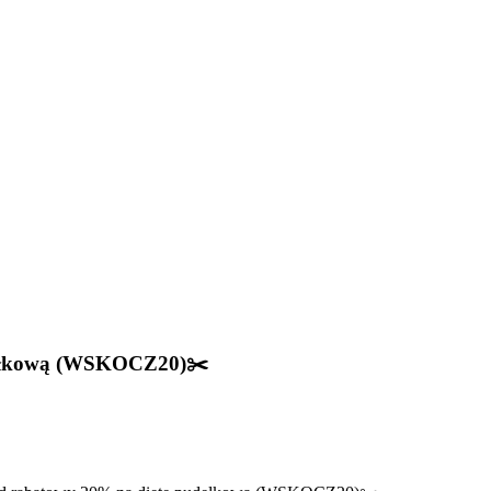
dełkową (WSKOCZ20)✂️