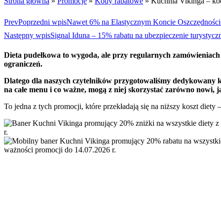
Strona główna
»
Promocje
»
Kody rabatowe
»
Kuchnia Vikinga – k
Prev
Poprzedni wpis
Nawet 6% na Elastycznym Koncie Oszczędnoś
Następny wpis
Signal Iduna – 15% rabatu na ubezpieczenie turystycz
Dieta pudełkowa to wygoda, ale przy regularnych zamówieniach 
ograniczeń.
Dlatego dla naszych czytelników przygotowaliśmy dedykowany
na całe menu i co ważne, mogą z niej skorzystać zarówno nowi, jak
To jedna z tych promocji, które przekładają się na niższy koszt diety