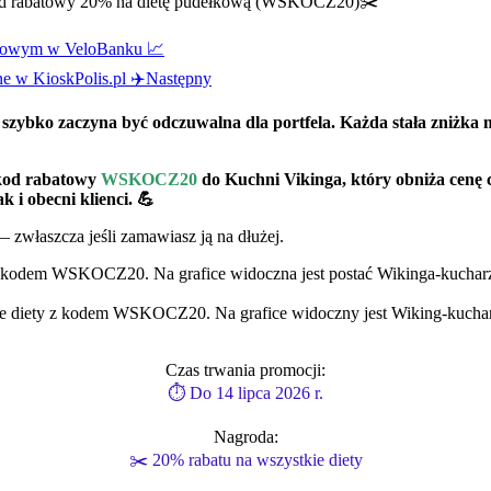
od rabatowy 20% na dietę pudełkową (WSKOCZ20)✂️
ciowym w VeloBanku 📈
ne w KioskPolis.pl ✈️
Następny
szybko zaczyna być odczuwalna dla portfela. Każda stała zniżka 
 kod rabatowy
WSKOCZ20
do Kuchni Vikinga, który obniża cenę
 i obecni klienci. 💪
 — zwłaszcza jeśli zamawiasz ją na dłużej.
Czas trwania promocji:
⏱ Do 14 lipca 2026 r.
Nagroda:
✂️ 20% rabatu na wszystkie diety