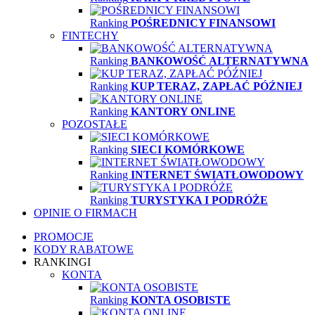
Ranking
POŚREDNICY FINANSOWI
FINTECHY
Ranking
BANKOWOŚĆ ALTERNATYWNA
Ranking
KUP TERAZ, ZAPŁAĆ PÓŹNIEJ
Ranking
KANTORY ONLINE
POZOSTAŁE
Ranking
SIECI KOMÓRKOWE
Ranking
INTERNET ŚWIATŁOWODOWY
Ranking
TURYSTYKA I PODRÓŻE
OPINIE O FIRMACH
PROMOCJE
KODY RABATOWE
RANKINGI
KONTA
Ranking
KONTA OSOBISTE