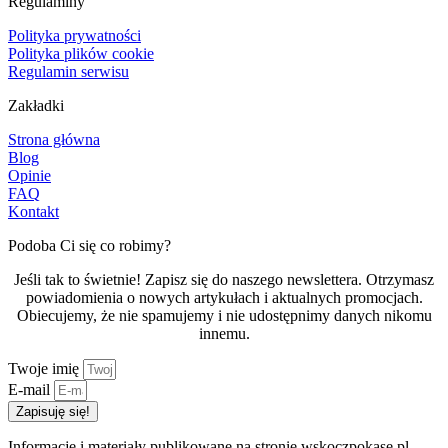
Regulaminy
Polityka prywatności
Polityka plików cookie
Regulamin serwisu
Zakładki
Strona główna
Blog
Opinie
FAQ
Kontakt
Podoba Ci się co robimy?
Jeśli tak to świetnie! Zapisz się do naszego newslettera. Otrzymasz
powiadomienia o nowych artykułach i aktualnych promocjach.
Obiecujemy, że nie spamujemy i nie udostępnimy danych nikomu
innemu.
Twoje imię
E-mail
Zapisuję się!
Informacje i materiały publikowane na stronie wskoczpokase.pl