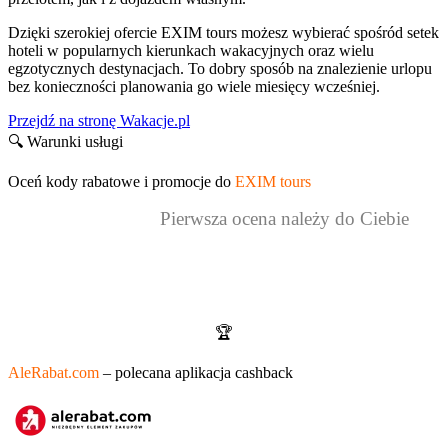
Dzięki szerokiej ofercie EXIM tours możesz wybierać spośród setek
hoteli w popularnych kierunkach wakacyjnych oraz wielu
egzotycznych destynacjach. To dobry sposób na znalezienie urlopu
bez konieczności planowania go wiele miesięcy wcześniej.
Przejdź na stronę Wakacje.pl
🔍 Warunki usługi
Oceń kody rabatowe i promocje do
EXIM tours
Pierwsza ocena należy do Ciebie
Kody rabatowe i promocje to za mało?
Odbierz dodatkowy zwrot z aplikacją cashback!
🏆
AleRabat.com
– polecana aplikacja cashback