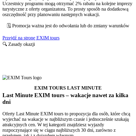
Uczestnicy programu mogą otrzymać 2% rabatu na kolejne imprezy
turystyczne z oferty organizatora. To prosty sposób na dodatkową
oszczędność przy planowaniu następnych wakacji.
🗓️ Promocja ważna jest do odwołania lub do zmiany warunków
Przejdź na stronę EXIM tours
🔍 Zasady okazji
Usługi i korzyści w EXIM tours
Ważne do odwołania / zmiany warunków
EXIM TOURS LAST MINUTE
Last Minute EXIM tours – wakacje nawet za kilka
dni
Oferty Last Minute EXIM tours to propozycja dla osób, które chcą
wyjechać na wakacje w najbliższym czasie i jednocześnie szukają
atrakcyjnych cen. W tej kategorii znajdziesz wyjazdy
rozpoczynające się w ciągu najbliższych 30 dni, zarówno z
przelotem, jak i z dojazdem własnym.