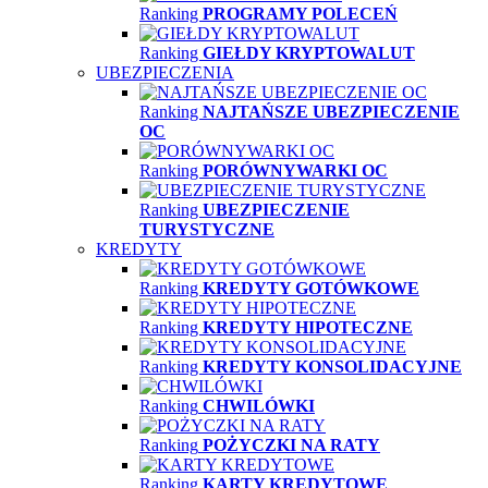
Ranking
PROGRAMY POLECEŃ
Ranking
GIEŁDY KRYPTOWALUT
UBEZPIECZENIA
Ranking
NAJTAŃSZE UBEZPIECZENIE
OC
Ranking
PORÓWNYWARKI OC
Ranking
UBEZPIECZENIE
TURYSTYCZNE
KREDYTY
Ranking
KREDYTY GOTÓWKOWE
Ranking
KREDYTY HIPOTECZNE
Ranking
KREDYTY KONSOLIDACYJNE
Ranking
CHWILÓWKI
Ranking
POŻYCZKI NA RATY
Ranking
KARTY KREDYTOWE