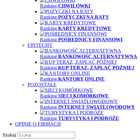
Ranking
CHWILÓWKI
Ranking
POŻYCZKI NA RATY
Ranking
KARTY KREDYTOWE
Ranking
POŚREDNICY FINANSOWI
FINTECHY
Ranking
BANKOWOŚĆ ALTERNATYWNA
Ranking
KUP TERAZ, ZAPŁAĆ PÓŹNIEJ
Ranking
KANTORY ONLINE
POZOSTAŁE
Ranking
SIECI KOMÓRKOWE
Ranking
INTERNET ŚWIATŁOWODOWY
Ranking
TURYSTYKA I PODRÓŻE
OPINIE O FIRMACH
Szukaj