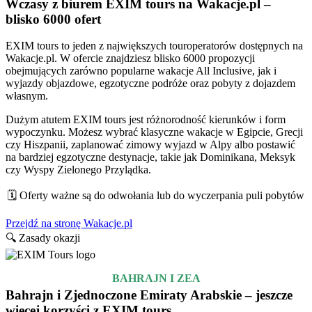
Wczasy z biurem EXIM tours na Wakacje.pl –
blisko 6000 ofert
EXIM tours to jeden z największych touroperatorów dostępnych na
Wakacje.pl. W ofercie znajdziesz blisko 6000 propozycji
obejmujących zarówno popularne wakacje All Inclusive, jak i
wyjazdy objazdowe, egzotyczne podróże oraz pobyty z dojazdem
własnym.
Dużym atutem EXIM tours jest różnorodność kierunków i form
wypoczynku. Możesz wybrać klasyczne wakacje w Egipcie, Grecji
czy Hiszpanii, zaplanować zimowy wyjazd w Alpy albo postawić
na bardziej egzotyczne destynacje, takie jak Dominikana, Meksyk
czy Wyspy Zielonego Przylądka.
🗓️ Oferty ważne są do odwołania lub do wyczerpania puli pobytów
Przejdź na stronę Wakacje.pl
🔍 Zasady okazji
BAHRAJN I ZEA
Bahrajn i Zjednoczone Emiraty Arabskie – jeszcze
więcej korzyści z EXIM tours