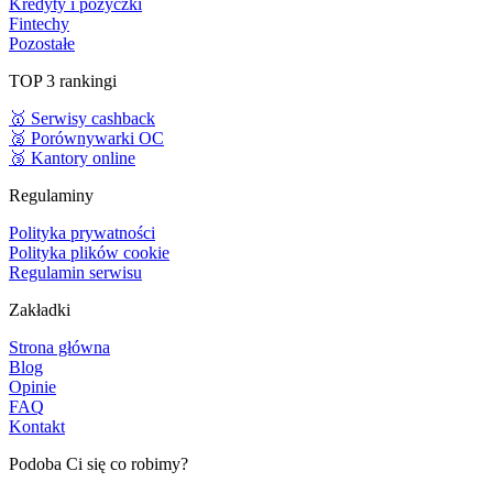
Kredyty i pożyczki
Fintechy
Pozostałe
TOP 3 rankingi
🥇 Serwisy cashback
🥈 Porównywarki OC
🥉 Kantory online
Regulaminy
Polityka prywatności
Polityka plików cookie
Regulamin serwisu
Zakładki
Strona główna
Blog
Opinie
FAQ
Kontakt
Podoba Ci się co robimy?