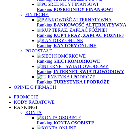
Ranking
POŚREDNICY FINANSOWI
FINTECHY
Ranking
BANKOWOŚĆ ALTERNATYWNA
Ranking
KUP TERAZ, ZAPŁAĆ PÓŹNIEJ
Ranking
KANTORY ONLINE
POZOSTAŁE
Ranking
SIECI KOMÓRKOWE
Ranking
INTERNET ŚWIATŁOWODOWY
Ranking
TURYSTYKA I PODRÓŻE
OPINIE O FIRMACH
PROMOCJE
KODY RABATOWE
RANKINGI
KONTA
Ranking
KONTA OSOBISTE