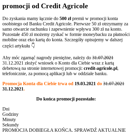
promocji od Credit Agricole
Do zyskania mamy łącznie do
500 zł
premii w promocji konta
osobistego od Banku Credit Agricole. Pierwsze 50 zł otrzymamy za
samo otwarcie rachunku i zapewnienie wpływu 300 zł na konto.
Pozostałe 450 zł możemy zyskać w formie moneybacku za płatności
mobilne oraz eko kartą do konta. Szczegóły opisujemy w dalszej
części artykułu 👇
Aby móc zgarnąć nagrody pieniężne, należy do
31.07.2021
31.12.2021 złożyć wniosek o Konto dla Ciebie wraz z kartą
debetową na stronie internetowej promocji:
credit-agricole.pl
,
telefonicznie, za pomocą aplikacji lub w oddziale banku.
Promocja Konta dla Ciebie trwa od
19.03.2021
do
31.07.2021
31.12.2021
.
Do końca promocji pozostało:
Dni
Godziny
Minuty
Sekundy
PROMOCJA DOBIEGŁA KOŃCA. SPRAWDŹ AKTUALNIE