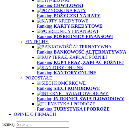
Ranking
CHWILÓWKI
Ranking
POŻYCZKI NA RATY
Ranking
KARTY KREDYTOWE
Ranking
POŚREDNICY FINANSOWI
FINTECHY
Ranking
BANKOWOŚĆ ALTERNATYWNA
Ranking
KUP TERAZ, ZAPŁAĆ PÓŹNIEJ
Ranking
KANTORY ONLINE
POZOSTAŁE
Ranking
SIECI KOMÓRKOWE
Ranking
INTERNET ŚWIATŁOWODOWY
Ranking
TURYSTYKA I PODRÓŻE
OPINIE O FIRMACH
Szukaj