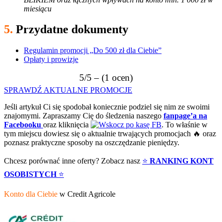
miesiącu
5.
Przydatne dokumenty
Regulamin promocji „Do 500 zł dla Ciebie”
Opłaty i prowizje
5/5 – (1 ocen)
SPRAWDŹ AKTUALNE PROMOCJE
Jeśli artykuł Ci się spodobał koniecznie podziel się nim ze swoimi
znajomymi. Zapraszamy Cię do śledzenia naszego
fanpage’a na
Facebooku
oraz kliknięcia
. To właśnie w
tym miejscu dowiesz się o aktualnie trwających promocjach 🔥 oraz
poznasz praktyczne sposoby na oszczędzanie pieniędzy.
Chcesz porównać inne oferty? Zobacz nasz
⭐
RANKING KONT
OSOBISTYCH
⭐
Konto dla Ciebie
w Credit Agricole