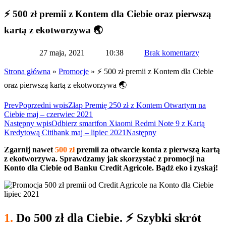
⚡ 500 zł premii z Kontem dla Ciebie oraz pierwszą
kartą z ekotworzywa 🌏
27 maja, 2021
10:38
Brak komentarzy
Strona główna
»
Promocje
»
⚡ 500 zł premii z Kontem dla Ciebie
oraz pierwszą kartą z ekotworzywa 🌏
Prev
Poprzedni wpis
Złap Premię 250 zł z Kontem Otwartym na
Ciebie maj – czerwiec 2021
Następny wpis
Odbierz smartfon Xiaomi Redmi Note 9 z Kartą
Kredytową Citibank maj – lipiec 2021
Następny
Zgarnij nawet
500 zł
premii za otwarcie konta z pierwszą kartą
z ekotworzywa. Sprawdzamy jak skorzystać z promocji na
Konto dla Ciebie od Banku Credit Agricole. Bądź eko i zyskaj!
1.
Do 500 zł dla Ciebie. ⚡ Szybki skrót