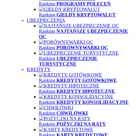
Ranking
PROGRAMY POLECEŃ
Ranking
GIEŁDY KRYPTOWALUT
UBEZPIECZENIA
Ranking
NAJTAŃSZE UBEZPIECZENIE
OC
Ranking
PORÓWNYWARKI OC
Ranking
UBEZPIECZENIE
TURYSTYCZNE
KREDYTY
Ranking
KREDYTY GOTÓWKOWE
Ranking
KREDYTY HIPOTECZNE
Ranking
KREDYTY KONSOLIDACYJNE
Ranking
CHWILÓWKI
Ranking
POŻYCZKI NA RATY
Ranking
KARTY KREDYTOWE