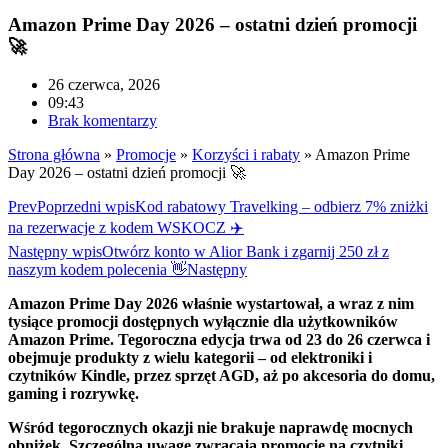
Amazon Prime Day 2026 – ostatni dzień promocji
🚀
26 czerwca, 2026
09:43
Brak komentarzy
Strona główna
»
Promocje
»
Korzyści i rabaty
»
Amazon Prime
Day 2026 – ostatni dzień promocji 🚀
Prev
Poprzedni wpis
Kod rabatowy Travelking – odbierz 7% zniżki
na rezerwacje z kodem WSKOCZ ✈️
Następny wpis
Otwórz konto w Alior Bank i zgarnij 250 zł z
naszym kodem polecenia 👋
Następny
Amazon Prime Day 2026 właśnie wystartował, a wraz z nim
tysiące promocji dostępnych wyłącznie dla użytkowników
Amazon Prime. Tegoroczna edycja trwa od 23 do 26 czerwca i
obejmuje produkty z wielu kategorii – od elektroniki i
czytników Kindle, przez sprzęt AGD, aż po akcesoria do domu,
gaming i rozrywkę.
Wśród tegorocznych okazji nie brakuje naprawdę mocnych
obniżek. Szczególną uwagę zwracają promocje na czytniki