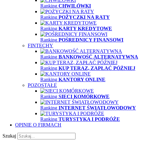
Ranking
CHWILÓWKI
Ranking
POŻYCZKI NA RATY
Ranking
KARTY KREDYTOWE
Ranking
POŚREDNICY FINANSOWI
FINTECHY
Ranking
BANKOWOŚĆ ALTERNATYWNA
Ranking
KUP TERAZ, ZAPŁAĆ PÓŹNIEJ
Ranking
KANTORY ONLINE
POZOSTAŁE
Ranking
SIECI KOMÓRKOWE
Ranking
INTERNET ŚWIATŁOWODOWY
Ranking
TURYSTYKA I PODRÓŻE
OPINIE O FIRMACH
Szukaj