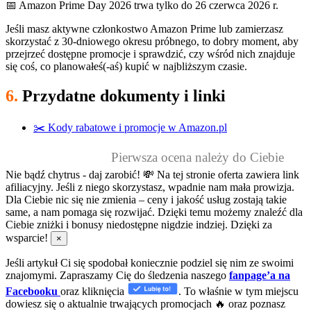
📅 Amazon Prime Day 2026 trwa tylko do 26 czerwca 2026 r.
Jeśli masz aktywne członkostwo Amazon Prime lub zamierzasz
skorzystać z 30-dniowego okresu próbnego, to dobry moment, aby
przejrzeć dostępne promocje i sprawdzić, czy wśród nich znajduje
się coś, co planowałeś(-aś) kupić w najbliższym czasie.
6.
Przydatne dokumenty i linki
✂️ Kody rabatowe i promocje w Amazon.pl
Pierwsza ocena należy do Ciebie
Nie bądź chytrus - daj zarobić! 💸
Na tej stronie oferta zawiera link
afiliacyjny. Jeśli z niego skorzystasz, wpadnie nam mała prowizja.
Dla Ciebie nic się nie zmienia – ceny i jakość usług zostają takie
same, a nam pomaga się rozwijać. Dzięki temu możemy znaleźć dla
Ciebie zniżki i bonusy niedostępne nigdzie indziej. Dzięki za
wsparcie!
×
Jeśli artykuł Ci się spodobał koniecznie podziel się nim ze swoimi
znajomymi. Zapraszamy Cię do śledzenia naszego
fanpage’a na
Facebooku
oraz kliknięcia
. To właśnie w tym miejscu
dowiesz się o aktualnie trwających promocjach 🔥 oraz poznasz