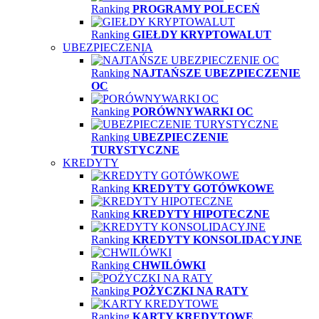
Ranking
PROGRAMY POLECEŃ
Ranking
GIEŁDY KRYPTOWALUT
UBEZPIECZENIA
Ranking
NAJTAŃSZE UBEZPIECZENIE
OC
Ranking
PORÓWNYWARKI OC
Ranking
UBEZPIECZENIE
TURYSTYCZNE
KREDYTY
Ranking
KREDYTY GOTÓWKOWE
Ranking
KREDYTY HIPOTECZNE
Ranking
KREDYTY KONSOLIDACYJNE
Ranking
CHWILÓWKI
Ranking
POŻYCZKI NA RATY
Ranking
KARTY KREDYTOWE