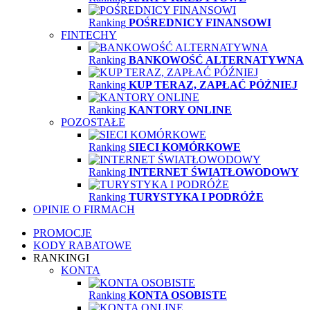
Ranking
POŚREDNICY FINANSOWI
FINTECHY
Ranking
BANKOWOŚĆ ALTERNATYWNA
Ranking
KUP TERAZ, ZAPŁAĆ PÓŹNIEJ
Ranking
KANTORY ONLINE
POZOSTAŁE
Ranking
SIECI KOMÓRKOWE
Ranking
INTERNET ŚWIATŁOWODOWY
Ranking
TURYSTYKA I PODRÓŻE
OPINIE O FIRMACH
PROMOCJE
KODY RABATOWE
RANKINGI
KONTA
Ranking
KONTA OSOBISTE