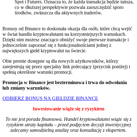
Spot i Futures. Oznacza to, że każda transakcja będzie tańsza,
co w dłuższej perspektywie pozwala zaoszczędzić sporo
środków, zwłaszcza dla aktywnych traderów.
Bonusy od Binance to doskonała okazja dla osób, które chcą wejść
w świat handlu kryptowalutami na korzystniejszych warunkach.
Dzięki nim możesz znacząco obniżyć swoje pierwsze transakcje i
jednocześnie zapoznać się z funkcjonalnościami jednej z
największych giełd kryptowalut na świecie.
Obie premie dostępne są dla nowych użytkowników, którzy
zarejestrują się przez specjalny link polecający (przycisk poniżej) i
spełnią określone warunki promocji.
Promocja w Binance jest bezterminowa i trwa do odwołania
lub zmiany warunków
.
ODBIERZ BONUS NA GIEŁDZIE BINANCE
Inwestowanie wiąże się z ryzykiem
To nie jest porada finansowa. Handel kryptowalutami wiąże się z
ryzykiem utraty kapitału – przed podjęciem decyzji inwestycyjnej
zalecamy samodzielną analizę oraz konsultację z ekspertem.