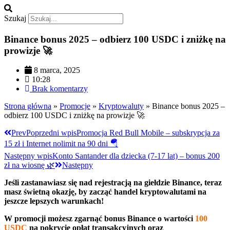
Szukaj
Binance bonus 2025 – odbierz 100 USDC i zniżkę na
prowizje 🚀
8 marca, 2025
10:28
Brak komentarzy
Strona główna
»
Promocje
»
Kryptowaluty
»
Binance bonus 2025 –
odbierz 100 USDC i zniżkę na prowizje 🚀
Prev
Poprzedni wpis
Promocja Red Bull Mobile – subskrypcja za
15 zł i Internet nolimit na 90 dni 🪂
Następny wpis
Konto Santander dla dziecka (7-17 lat) – bonus 200
zł na wiosnę 🌿
Następny
Jeśli zastanawiasz się nad rejestracją na giełdzie Binance, teraz
masz świetną okazję, by zacząć handel kryptowalutami na
jeszcze lepszych warunkach!
W promocji możesz zgarnąć bonus Binance o wartości
100
USDC
na pokrycie opłat transakcyjnych oraz