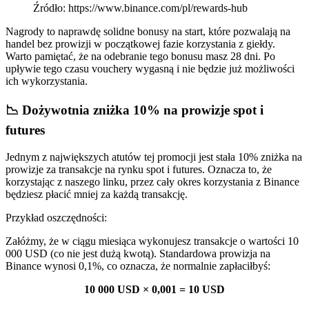
Źródło: https://www.binance.com/pl/rewards-hub
Nagrody to naprawdę solidne bonusy na start, które pozwalają na
handel bez prowizji w początkowej fazie korzystania z giełdy.
Warto pamiętać, że na odebranie tego bonusu masz 28 dni. Po
upływie tego czasu vouchery wygasną i nie będzie już możliwości
ich wykorzystania.
📉 Dożywotnia zniżka 10% na prowizje spot i
futures
Jednym z największych atutów tej promocji jest stała 10% zniżka na
prowizje za transakcje na rynku spot i futures. Oznacza to, że
korzystając z naszego linku, przez cały okres korzystania z Binance
będziesz płacić mniej za każdą transakcję.
Przykład oszczędności:
Załóżmy, że w ciągu miesiąca wykonujesz transakcje o wartości 10
000 USD (co nie jest dużą kwotą). Standardowa prowizja na
Binance wynosi 0,1%, co oznacza, że normalnie zapłaciłbyś:
10 000 USD × 0,001 = 10 USD