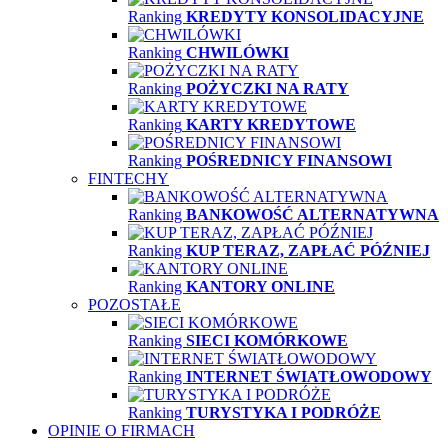
Ranking
KREDYTY KONSOLIDACYJNE
Ranking
CHWILÓWKI
Ranking
POŻYCZKI NA RATY
Ranking
KARTY KREDYTOWE
Ranking
POŚREDNICY FINANSOWI
FINTECHY
Ranking
BANKOWOŚĆ ALTERNATYWNA
Ranking
KUP TERAZ, ZAPŁAĆ PÓŹNIEJ
Ranking
KANTORY ONLINE
POZOSTAŁE
Ranking
SIECI KOMÓRKOWE
Ranking
INTERNET ŚWIATŁOWODOWY
Ranking
TURYSTYKA I PODRÓŻE
OPINIE O FIRMACH