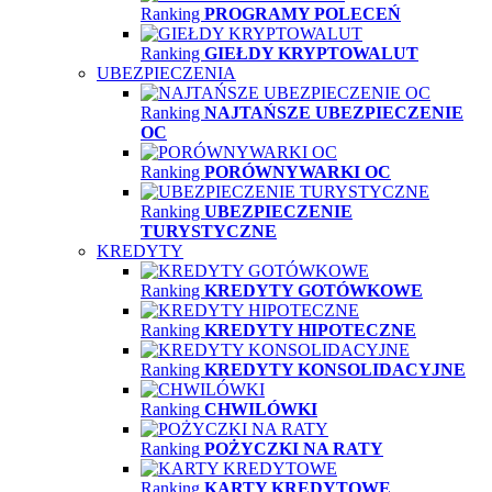
Ranking
PROGRAMY POLECEŃ
Ranking
GIEŁDY KRYPTOWALUT
UBEZPIECZENIA
Ranking
NAJTAŃSZE UBEZPIECZENIE
OC
Ranking
PORÓWNYWARKI OC
Ranking
UBEZPIECZENIE
TURYSTYCZNE
KREDYTY
Ranking
KREDYTY GOTÓWKOWE
Ranking
KREDYTY HIPOTECZNE
Ranking
KREDYTY KONSOLIDACYJNE
Ranking
CHWILÓWKI
Ranking
POŻYCZKI NA RATY
Ranking
KARTY KREDYTOWE