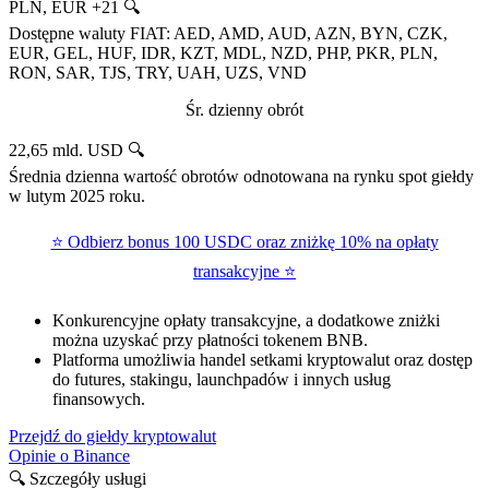
PLN, EUR +21 🔍
Dostępne waluty FIAT: AED, AMD, AUD, AZN, BYN, CZK,
EUR, GEL, HUF, IDR, KZT, MDL, NZD, PHP, PKR, PLN,
RON, SAR, TJS, TRY, UAH, UZS, VND
Śr. dzienny obrót
22,65 mld. USD 🔍
Średnia dzienna wartość obrotów odnotowana na rynku spot giełdy
w lutym 2025 roku.
⭐ Odbierz bonus 100 USDC oraz zniżkę 10% na opłaty
transakcyjne ⭐
Konkurencyjne opłaty transakcyjne, a dodatkowe zniżki
można uzyskać przy płatności tokenem BNB.
Platforma umożliwia handel setkami kryptowalut oraz dostęp
do futures, stakingu, launchpadów i innych usług
finansowych.
Przejdź do giełdy kryptowalut
Opinie o Binance
🔍 Szczegóły usługi