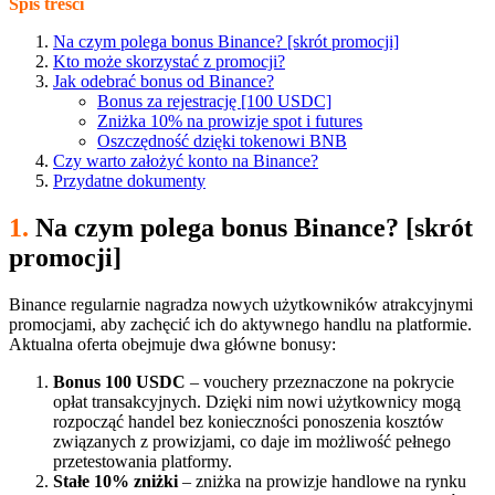
Spis treści
Na czym polega bonus Binance? [skrót promocji]
Kto może skorzystać z promocji?
Jak odebrać bonus od Binance?
Bonus za rejestrację [100 USDC]
Zniżka 10% na prowizje spot i futures
Oszczędność dzięki tokenowi BNB
Czy warto założyć konto na Binance?
Przydatne dokumenty
1.
Na czym polega bonus Binance?
[skrót
promocji]
Binance regularnie nagradza nowych użytkowników atrakcyjnymi
promocjami, aby zachęcić ich do aktywnego handlu na platformie.
Aktualna oferta obejmuje dwa główne bonusy:
Bonus 100 USDC
– vouchery przeznaczone na pokrycie
opłat transakcyjnych. Dzięki nim nowi użytkownicy mogą
rozpocząć handel bez konieczności ponoszenia kosztów
związanych z prowizjami, co daje im możliwość pełnego
przetestowania platformy.
Stałe 10% zniżki
– zniżka na prowizje handlowe na rynku