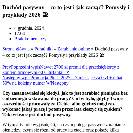
Dochód pasywny – co to jest i jak zacząć? Pomysły i
przykłady 2026 🏖️
4 grudnia, 2024
17:04
Brak komentarzy
Strona główna
»
Poradniki
»
Zarabianie online
»
Dochód pasywny
– co to jest i jak zacząć? Pomysły i przykłady 2026 🏖️
Prev
Poprzedni wpis
Nawet 2700 zł premii dla przedsiębiorcy z
kontem firmowym od CitiBanku 📌
Następny wpis
Promocja Plush 2025 – 3 miesiące za 0 zł + rabat
50% na kolejny numer 🐻
Następny
Czy zastanawiałeś się kiedyś, jak to jest zarabiać pieniądze bez
codziennego wstawania do pracy? Co by było, gdyby Twoje
oszczędności pracowały za Ciebie, albo gdybyś mógł raz
wykonać jakąś pracę i potem przez lata cieszyć się zyskiem?
Taki właśnie jest dochód pasywny.
W tym artykule wyjaśnię Ci, na czym polega pasywne zarabianie
pieniędzy, czym się różni od pracy na etacie oraz pokażę kilka