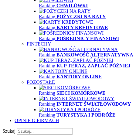
Ranking
CHWILÓWKI
Ranking
POŻYCZKI NA RATY
Ranking
KARTY KREDYTOWE
Ranking
POŚREDNICY FINANSOWI
FINTECHY
Ranking
BANKOWOŚĆ ALTERNATYWNA
Ranking
KUP TERAZ, ZAPŁAĆ PÓŹNIEJ
Ranking
KANTORY ONLINE
POZOSTAŁE
Ranking
SIECI KOMÓRKOWE
Ranking
INTERNET ŚWIATŁOWODOWY
Ranking
TURYSTYKA I PODRÓŻE
OPINIE O FIRMACH
Szukaj