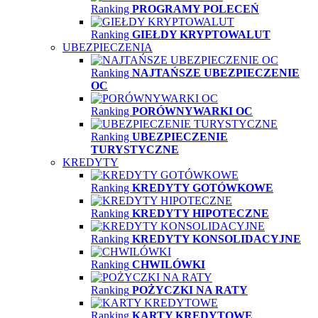
Ranking
PROGRAMY POLECEŃ
Ranking
GIEŁDY KRYPTOWALUT
UBEZPIECZENIA
Ranking
NAJTAŃSZE UBEZPIECZENIE
OC
Ranking
PORÓWNYWARKI OC
Ranking
UBEZPIECZENIE
TURYSTYCZNE
KREDYTY
Ranking
KREDYTY GOTÓWKOWE
Ranking
KREDYTY HIPOTECZNE
Ranking
KREDYTY KONSOLIDACYJNE
Ranking
CHWILÓWKI
Ranking
POŻYCZKI NA RATY
Ranking
KARTY KREDYTOWE