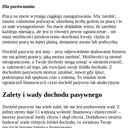
Dla porównania:
Praca na etacie wymaga ciągłego zaangażowania. Aby zarobić,
musisz codziennie poświęcać określoną liczbę godzin na pracę i to
za stałe wynagrodzenie. Na etacie dokładnie wiesz, ile zarobisz
każdego miesiąca, ale jest to również pewne ograniczenie – nie
masz możliwości przekroczenia określonej kwoty, chyba że
zmienisz pracę na lepiej płatną, dostaniesz awans lub podwyżkę.
Dochód pasywny jest inny – przy odpowiednim skalowaniu biznesu
nie ma górnej granicy, jaką można zarabiać. Możliwości są niemal
nieograniczone, a Twoje dochody mogą rosnąć w nieskończoność,
w zależności od tego, jak rozwijasz swoje źródła dochodu. Z
dochodem pasywnym możesz zarabiać, nawet gdy śpisz,
podróżujesz lub spędzasz czas z rodziną. To właśnie brak
ograniczeń finansowych czyni dochód pasywny tak atrakcyjnym.
Zalety i wady dochodu pasywnego
Dochód pasywny ma wiele zalet, ale nie jest pozbawiony wad. Z
jednej strony daje Ci większą wolność finansową i elastyczność –
możesz pracować kiedy chcesz i skąd chcesz. Dodatkowo możesz
budować wiele różnych źródeł dochodu, co zwiększa Twoje
poczucie bezpieczeństwa finansowego.