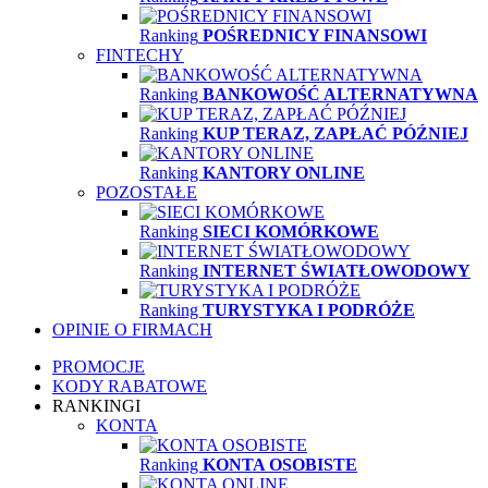
Ranking
POŚREDNICY FINANSOWI
FINTECHY
Ranking
BANKOWOŚĆ ALTERNATYWNA
Ranking
KUP TERAZ, ZAPŁAĆ PÓŹNIEJ
Ranking
KANTORY ONLINE
POZOSTAŁE
Ranking
SIECI KOMÓRKOWE
Ranking
INTERNET ŚWIATŁOWODOWY
Ranking
TURYSTYKA I PODRÓŻE
OPINIE O FIRMACH
PROMOCJE
KODY RABATOWE
RANKINGI
KONTA
Ranking
KONTA OSOBISTE