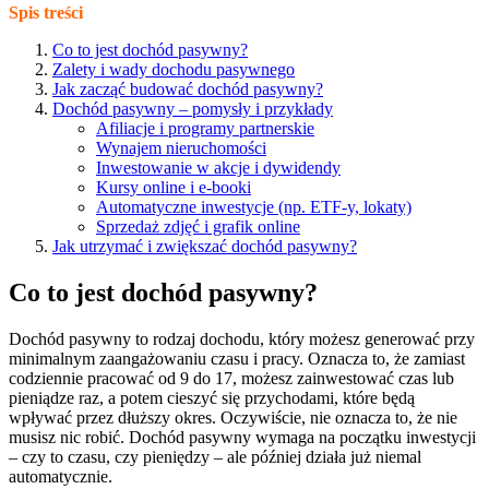
Spis treści
Co to jest dochód pasywny?
Zalety i wady dochodu pasywnego
Jak zacząć budować dochód pasywny?
Dochód pasywny – pomysły i przykłady
Afiliacje i programy partnerskie
Wynajem nieruchomości
Inwestowanie w akcje i dywidendy
Kursy online i e-booki
Automatyczne inwestycje (np. ETF-y, lokaty)
Sprzedaż zdjęć i grafik online
Jak utrzymać i zwiększać dochód pasywny?
Co to jest dochód pasywny?
Dochód pasywny to rodzaj dochodu, który możesz generować przy
minimalnym zaangażowaniu czasu i pracy. Oznacza to, że zamiast
codziennie pracować od 9 do 17, możesz zainwestować czas lub
pieniądze raz, a potem cieszyć się przychodami, które będą
wpływać przez dłuższy okres. Oczywiście, nie oznacza to, że nie
musisz nic robić. Dochód pasywny wymaga na początku inwestycji
– czy to czasu, czy pieniędzy – ale później działa już niemal
automatycznie.