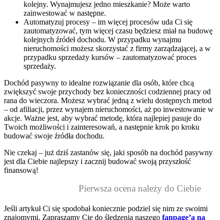
kolejny. Wynajmujesz jedno mieszkanie? Może warto
zainwestować w następne.
Automatyzuj procesy – im więcej procesów uda Ci się
zautomatyzować, tym więcej czasu będziesz miał na budowę
kolejnych źródeł dochodu. W przypadku wynajmu
nieruchomości możesz skorzystać z firmy zarządzającej, a w
przypadku sprzedaży kursów – zautomatyzować proces
sprzedaży.
Dochód pasywny to idealne rozwiązanie dla osób, które chcą
zwiększyć swoje przychody bez konieczności codziennej pracy od
rana do wieczora. Możesz wybrać jedną z wielu dostępnych metod
– od afiliacji, przez wynajem nieruchomości, aż po inwestowanie w
akcje. Ważne jest, aby wybrać metodę, która najlepiej pasuje do
Twoich możliwości i zainteresowań, a następnie krok po kroku
budować swoje źródła dochodu.
Nie czekaj – już dziś zastanów się, jaki sposób na dochód pasywny
jest dla Ciebie najlepszy i zacznij budować swoją przyszłość
finansową!
Pierwsza ocena należy do Ciebie
Jeśli artykuł Ci się spodobał koniecznie podziel się nim ze swoimi
znajomymi. Zapraszamy Cię do śledzenia naszego
fanpage’a na