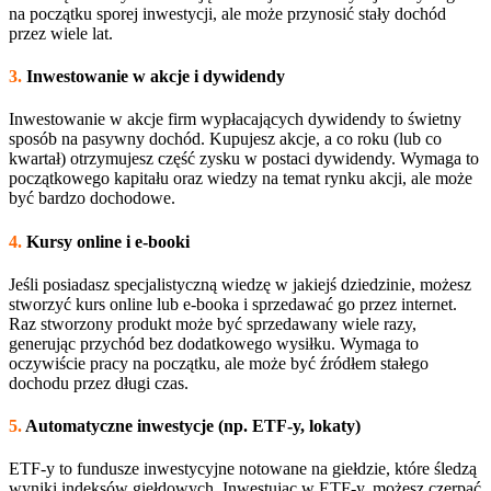
na początku sporej inwestycji, ale może przynosić stały dochód
przez wiele lat.
3.
Inwestowanie w akcje i dywidendy
Inwestowanie w akcje firm wypłacających dywidendy to świetny
sposób na pasywny dochód. Kupujesz akcje, a co roku (lub co
kwartał) otrzymujesz część zysku w postaci dywidendy. Wymaga to
początkowego kapitału oraz wiedzy na temat rynku akcji, ale może
być bardzo dochodowe.
4.
Kursy online i e-booki
Jeśli posiadasz specjalistyczną wiedzę w jakiejś dziedzinie, możesz
stworzyć kurs online lub e-booka i sprzedawać go przez internet.
Raz stworzony produkt może być sprzedawany wiele razy,
generując przychód bez dodatkowego wysiłku. Wymaga to
oczywiście pracy na początku, ale może być źródłem stałego
dochodu przez długi czas.
5.
Automatyczne inwestycje (np. ETF-y, lokaty)
ETF-y to fundusze inwestycyjne notowane na giełdzie, które śledzą
wyniki indeksów giełdowych. Inwestując w ETF-y, możesz czerpać