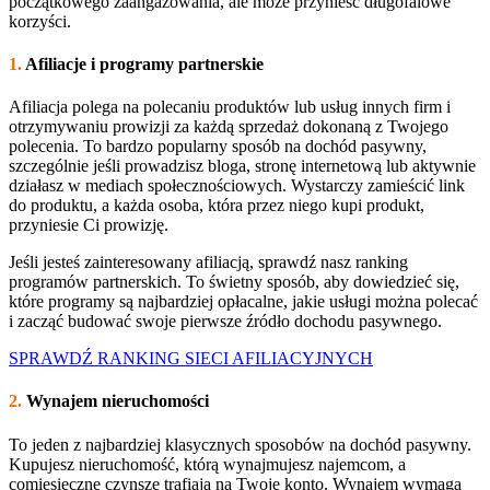
początkowego zaangażowania, ale może przynieść długofalowe
korzyści.
1.
Afiliacje i programy partnerskie
Afiliacja polega na polecaniu produktów lub usług innych firm i
otrzymywaniu prowizji za każdą sprzedaż dokonaną z Twojego
polecenia. To bardzo popularny sposób na dochód pasywny,
szczególnie jeśli prowadzisz bloga, stronę internetową lub aktywnie
działasz w mediach społecznościowych. Wystarczy zamieścić link
do produktu, a każda osoba, która przez niego kupi produkt,
przyniesie Ci prowizję.
Jeśli jesteś zainteresowany afiliacją, sprawdź nasz ranking
programów partnerskich. To świetny sposób, aby dowiedzieć się,
które programy są najbardziej opłacalne, jakie usługi można polecać
i zacząć budować swoje pierwsze źródło dochodu pasywnego.
SPRAWDŹ RANKING SIECI AFILIACYJNYCH
2.
Wynajem nieruchomości
To jeden z najbardziej klasycznych sposobów na dochód pasywny.
Kupujesz nieruchomość, którą wynajmujesz najemcom, a
comiesięczne czynsze trafiają na Twoje konto. Wynajem wymaga