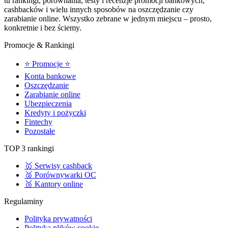
tu rankingi, porównania, testy i recenzje promocji bankowych,
cashbacków i wielu innych sposobów na oszczędzanie czy
zarabianie online. Wszystko zebrane w jednym miejscu – prosto,
konkretnie i bez ściemy.
Promocje & Rankingi
⭐ Promocje ⭐
Konta bankowe
Oszczędzanie
Zarabianie online
Ubezpieczenia
Kredyty i pożyczki
Fintechy
Pozostałe
TOP 3 rankingi
🥇 Serwisy cashback
🥈 Porównywarki OC
🥉 Kantory online
Regulaminy
Polityka prywatności
Polityka plików cookie