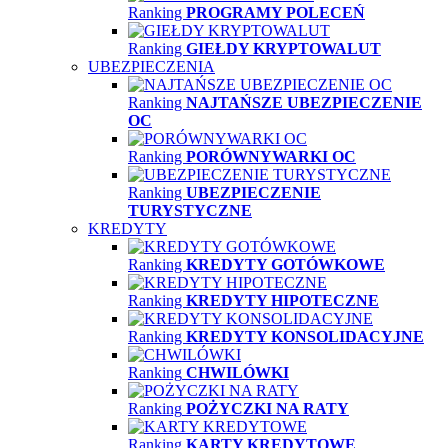
Ranking
PROGRAMY POLECEŃ
Ranking
GIEŁDY KRYPTOWALUT
UBEZPIECZENIA
Ranking
NAJTAŃSZE UBEZPIECZENIE
OC
Ranking
PORÓWNYWARKI OC
Ranking
UBEZPIECZENIE
TURYSTYCZNE
KREDYTY
Ranking
KREDYTY GOTÓWKOWE
Ranking
KREDYTY HIPOTECZNE
Ranking
KREDYTY KONSOLIDACYJNE
Ranking
CHWILÓWKI
Ranking
POŻYCZKI NA RATY
Ranking
KARTY KREDYTOWE