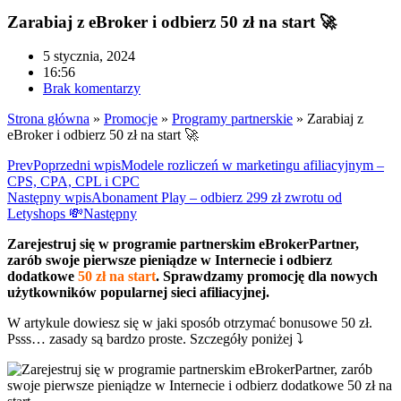
Zarabiaj z eBroker i odbierz 50 zł na start 🚀
5 stycznia, 2024
16:56
Brak komentarzy
Strona główna
»
Promocje
»
Programy partnerskie
»
Zarabiaj z
eBroker i odbierz 50 zł na start 🚀
Prev
Poprzedni wpis
Modele rozliczeń w marketingu afiliacyjnym –
CPS, CPA, CPL i CPC
Następny wpis
Abonament Play – odbierz 299 zł zwrotu od
Letyshops 💸
Następny
Zarejestruj się w programie partnerskim eBrokerPartner,
zarób swoje pierwsze pieniądze w Internecie i odbierz
dodatkowe
50 zł na start
. Sprawdzamy promocję dla nowych
użytkowników popularnej sieci afiliacyjnej.
W artykule dowiesz się w jaki sposób otrzymać bonusowe 50 zł.
Psss… zasady są bardzo proste. Szczegóły poniżej ⤵