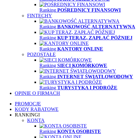
Ranking
POŚREDNICY FINANSOWI
FINTECHY
Ranking
BANKOWOŚĆ ALTERNATYWNA
Ranking
KUP TERAZ, ZAPŁAĆ PÓŹNIEJ
Ranking
KANTORY ONLINE
POZOSTAŁE
Ranking
SIECI KOMÓRKOWE
Ranking
INTERNET ŚWIATŁOWODOWY
Ranking
TURYSTYKA I PODRÓŻE
OPINIE O FIRMACH
PROMOCJE
KODY RABATOWE
RANKINGI
KONTA
Ranking
KONTA OSOBISTE