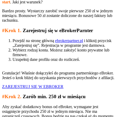
start
. Jaki jest warunek?
Bardzo prosty. Wystarczy zarobić swoje pierwsze 250 zł w jednym
miesiącu. Bonusowe 50 zł zostanie doliczone do naszej faktury lub
rachunku.
#Krok 1.
Zarejestruj się w eBrokerParnter
Przejdź na stronę główną
ebrokerpartner.pl
i kliknij przycisk
„Zarejestruj się”. Rejestracja w programie jest darmowa.
Wybierz rodzaj konta. Możesz założyć konto prywatne lub
firmowe.
Uzupełnij dane profilu oraz do rozliczeń.
Gratulacje! Właśnie dołączyłeś do programu partnerskiego eBroker.
Jesteś o krok bliżej do uzyskania pierwszych przychodów z afiliacji.
ZAREJESTRUJ SIĘ W EBROKER
#Krok 2.
Zarób min. 250 zł w miesiącu
Aby zyskać dodatkowy bonus od eBroker, wymagane jest
osiągnięcie przychodu 250 zł w jednym miesiącu. Nie ma
ograniczeń czasowych. Bonus będzie na nas czekał aż do momentu