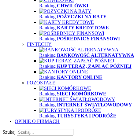
Ranking
CHWILÓWKI
Ranking
POŻYCZKI NA RATY
Ranking
KARTY KREDYTOWE
Ranking
POŚREDNICY FINANSOWI
FINTECHY
Ranking
BANKOWOŚĆ ALTERNATYWNA
Ranking
KUP TERAZ, ZAPŁAĆ PÓŹNIEJ
Ranking
KANTORY ONLINE
POZOSTAŁE
Ranking
SIECI KOMÓRKOWE
Ranking
INTERNET ŚWIATŁOWODOWY
Ranking
TURYSTYKA I PODRÓŻE
OPINIE O FIRMACH
Szukaj