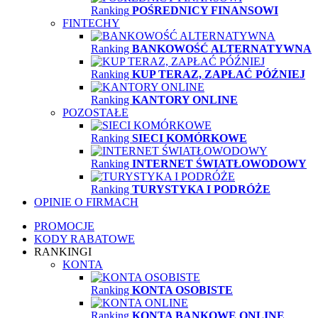
Ranking
POŚREDNICY FINANSOWI
FINTECHY
Ranking
BANKOWOŚĆ ALTERNATYWNA
Ranking
KUP TERAZ, ZAPŁAĆ PÓŹNIEJ
Ranking
KANTORY ONLINE
POZOSTAŁE
Ranking
SIECI KOMÓRKOWE
Ranking
INTERNET ŚWIATŁOWODOWY
Ranking
TURYSTYKA I PODRÓŻE
OPINIE O FIRMACH
PROMOCJE
KODY RABATOWE
RANKINGI
KONTA
Ranking
KONTA OSOBISTE
Ranking
KONTA BANKOWE ONLINE