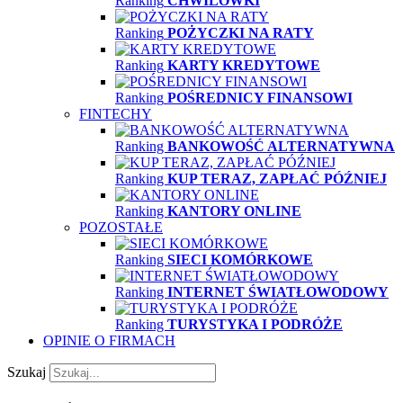
Ranking
CHWILÓWKI
Ranking
POŻYCZKI NA RATY
Ranking
KARTY KREDYTOWE
Ranking
POŚREDNICY FINANSOWI
FINTECHY
Ranking
BANKOWOŚĆ ALTERNATYWNA
Ranking
KUP TERAZ, ZAPŁAĆ PÓŹNIEJ
Ranking
KANTORY ONLINE
POZOSTAŁE
Ranking
SIECI KOMÓRKOWE
Ranking
INTERNET ŚWIATŁOWODOWY
Ranking
TURYSTYKA I PODRÓŻE
OPINIE O FIRMACH
Szukaj