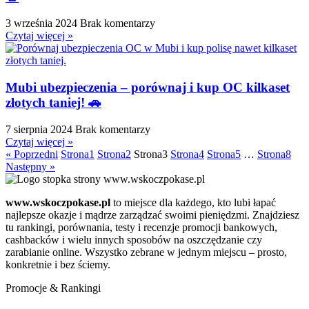
3 września 2024
Brak komentarzy
Czytaj więcej »
Mubi ubezpieczenia – porównaj i kup OC kilkaset
złotych taniej! 🚗
7 sierpnia 2024
Brak komentarzy
Czytaj więcej »
« Poprzedni
Strona
1
Strona
2
Strona
3
Strona
4
Strona
5
…
Strona
8
Następny »
www.wskoczpokase.pl
to miejsce dla każdego, kto lubi łapać
najlepsze okazje i mądrze zarządzać swoimi pieniędzmi. Znajdziesz
tu rankingi, porównania, testy i recenzje promocji bankowych,
cashbacków i wielu innych sposobów na oszczędzanie czy
zarabianie online. Wszystko zebrane w jednym miejscu – prosto,
konkretnie i bez ściemy.
Promocje & Rankingi