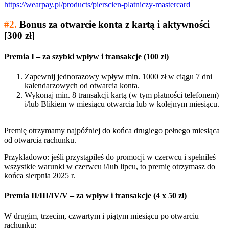
https://wearpay.pl/products/pierscien-platniczy-mastercard
#2.
Bonus za otwarcie konta z kartą i aktywności
[300 zł]
Premia I – za szybki wpływ i transakcje (100 zł)
Zapewnij jednorazowy wpływ min. 1000 zł w ciągu 7 dni
kalendarzowych od otwarcia konta.
Wykonaj min. 8 transakcji kartą (w tym płatności telefonem)
i/lub Blikiem w miesiącu otwarcia lub w kolejnym miesiącu.
Premię otrzymamy najpóźniej do końca drugiego pełnego miesiąca
od otwarcia rachunku.
Przykładowo: jeśli przystąpiłeś do promocji w czerwcu i spełniłeś
wszystkie warunki w czerwcu i/lub lipcu, to premię otrzymasz do
końca sierpnia 2025 r.
Premia II/III/IV/V – za wpływ i transakcje (4 x 50 zł)
W drugim, trzecim, czwartym i piątym miesiącu po otwarciu
rachunku: