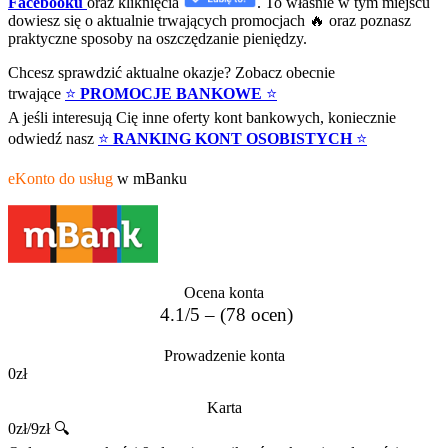
Facebooku
oraz kliknięcia
. To właśnie w tym miejscu
dowiesz się o aktualnie trwających promocjach 🔥 oraz poznasz
praktyczne sposoby na oszczędzanie pieniędzy.
Chcesz sprawdzić aktualne okazje? Zobacz obecnie
trwające
⭐
PROMOCJE BANKOWE
⭐
A jeśli interesują Cię inne oferty kont bankowych, koniecznie
odwiedź nasz
⭐
RANKING KONT OSOBISTYCH
⭐
eKonto do usług
w mBanku
Ocena konta
4.1/5 – (78 ocen)
Prowadzenie konta
0zł
Karta
0zł/9zł 🔍