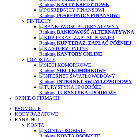
Ranking
KARTY KREDYTOWE
Ranking
POŚREDNICY FINANSOWI
FINTECHY
Ranking
BANKOWOŚĆ ALTERNATYWNA
Ranking
KUP TERAZ, ZAPŁAĆ PÓŹNIEJ
Ranking
KANTORY ONLINE
POZOSTAŁE
Ranking
SIECI KOMÓRKOWE
Ranking
INTERNET ŚWIATŁOWODOWY
Ranking
TURYSTYKA I PODRÓŻE
OPINIE O FIRMACH
PROMOCJE
KODY RABATOWE
RANKINGI
KONTA
Ranking
KONTA OSOBISTE