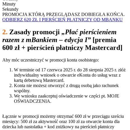
Minuty
Sekundy
PROMOCJA KTÓRĄ PRZEGLĄDASZ DOBIEGŁA KOŃCA.
ODBIERZ 620 ZŁ I PIERŚCIEŃ PŁATNICZY OD MBANKU
2.
Zasady promocji
„Płać pierścieniem
razem z mBankiem – edycja I”
[premia
600 zł + pierścień płatniczy Mastercard]
Aby móc uczestniczyć w promocji konta osobistego:
W terminie od 17 czerwca 2025 r. do 28 sierpnia 2025 r. złóż
indywidualny wniosek o otwarcie eKonta do usług wraz z
kartą debetową Mastercard.
Konta nie możesz otworzyć z drugą osobą jako rachunek
wspólny.
We wniosku zaakceptuj oświadczenie w części pt. MOJE
OŚWIADCZENIA.
Łącznie w promocji możemy otrzymać 600 zł w przeciągu sześciu
miesięcy: 500 zł za aktywność oraz 100 zł za otwarcie konta dla
dziecka lub nastolatka + kod zniżkowy na pierścień płatniczy