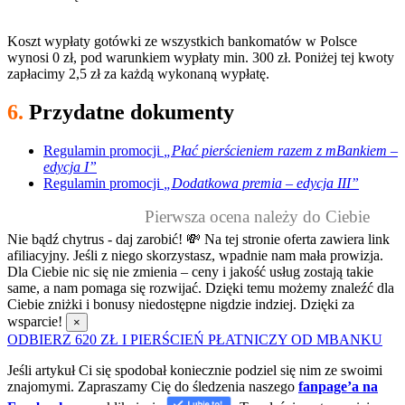
Koszt wypłaty gotówki ze wszystkich bankomatów w Polsce
wynosi 0 zł, pod warunkiem wypłaty min. 300 zł. Poniżej tej kwoty
zapłacimy 2,5 zł za każdą wykonaną wypłatę.
6.
Przydatne dokumenty
Regulamin promocji
„Płać pierścieniem razem z mBankiem –
edycja I”
Regulamin promocji
„Dodatkowa premia – edycja III”
Pierwsza ocena należy do Ciebie
Nie bądź chytrus - daj zarobić! 💸
Na tej stronie oferta zawiera link
afiliacyjny. Jeśli z niego skorzystasz, wpadnie nam mała prowizja.
Dla Ciebie nic się nie zmienia – ceny i jakość usług zostają takie
same, a nam pomaga się rozwijać. Dzięki temu możemy znaleźć dla
Ciebie zniżki i bonusy niedostępne nigdzie indziej. Dzięki za
wsparcie!
×
ODBIERZ 620 ZŁ I PIERŚCIEŃ PŁATNICZY OD MBANKU
Jeśli artykuł Ci się spodobał koniecznie podziel się nim ze swoimi
znajomymi. Zapraszamy Cię do śledzenia naszego
fanpage’a na