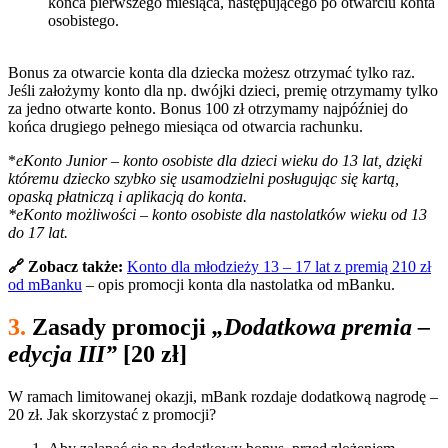
końca pierwszego miesiąca, następującego po otwarciu konta
osobistego.
Bonus za otwarcie konta dla dziecka możesz otrzymać tylko raz.
Jeśli założymy konto dla np. dwójki dzieci, premię otrzymamy tylko
za jedno otwarte konto. Bonus 100 zł otrzymamy najpóźniej do
końca drugiego pełnego miesiąca od otwarcia rachunku.
*
eKonto Junior – konto osobiste dla dzieci wieku do 13 lat, dzięki
któremu dziecko szybko się usamodzielni posługując się kartą,
opaską płatniczą i aplikacją do konta.
*eKonto możliwości – konto osobiste dla nastolatków wieku od 13
do 17 lat.
🔗 Zobacz także:
Konto dla młodzieży 13 – 17 lat z premią 210 zł
od mBanku
– opis promocji konta dla nastolatka od mBanku.
3.
Zasady promocji
„Dodatkowa premia –
edycja III”
[20 zł]
W ramach limitowanej okazji, mBank rozdaje dodatkową nagrodę –
20 zł. Jak skorzystać z promocji?