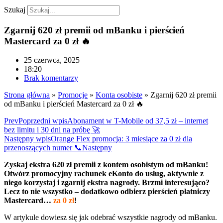
Szukaj
Zgarnij 620 zł premii od mBanku i pierścień
Mastercard za 0 zł 🔥
25 czerwca, 2025
18:20
Brak komentarzy
Strona główna
»
Promocje
»
Konta osobiste
»
Zgarnij 620 zł premii
od mBanku i pierścień Mastercard za 0 zł 🔥
Prev
Poprzedni wpis
Abonament w T-Mobile od 37,5 zł – internet
bez limitu i 30 dni na próbę 🚀
Następny wpis
Orange Flex promocja: 3 miesiące za 0 zł dla
przenoszących numer 📞
Następny
Zyskaj ekstra
620 zł premii z kontem osobistym od mBanku!
Otwórz promocyjny rachunek eKonto do usług, aktywnie z
niego korzystaj i zgarnij ekstra nagrody. Brzmi interesująco?
Lecz to nie wszystko – dodatkowo odbierz pierścień płatniczy
Mastercard…
za 0 zł
!
W artykule dowiesz się jak odebrać wszystkie nagrody od mBanku.