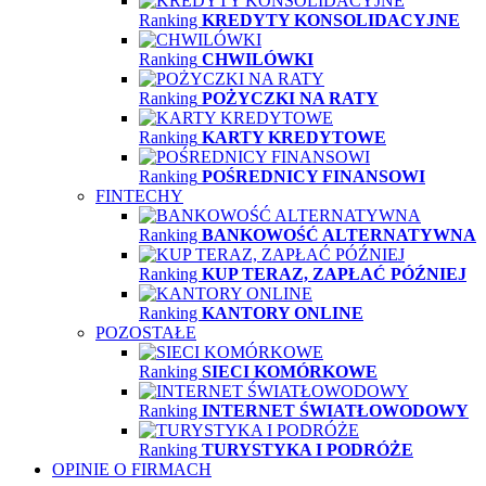
Ranking
KREDYTY KONSOLIDACYJNE
Ranking
CHWILÓWKI
Ranking
POŻYCZKI NA RATY
Ranking
KARTY KREDYTOWE
Ranking
POŚREDNICY FINANSOWI
FINTECHY
Ranking
BANKOWOŚĆ ALTERNATYWNA
Ranking
KUP TERAZ, ZAPŁAĆ PÓŹNIEJ
Ranking
KANTORY ONLINE
POZOSTAŁE
Ranking
SIECI KOMÓRKOWE
Ranking
INTERNET ŚWIATŁOWODOWY
Ranking
TURYSTYKA I PODRÓŻE
OPINIE O FIRMACH