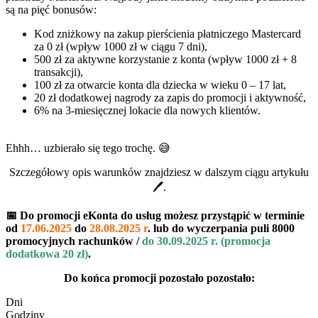
są na pięć bonusów:
Kod zniżkowy na zakup pierścienia płatniczego Mastercard
za 0 zł (wpływ 1000 zł w ciągu 7 dni),
500 zł za aktywne korzystanie z konta (wpływ 1000 zł + 8
transakcji),
100 zł za otwarcie konta dla dziecka w wieku 0 – 17 lat,
20 zł dodatkowej nagrody za zapis do promocji i aktywność,
6% na 3-miesięcznej lokacie dla nowych klientów.
Ehhh… uzbierało się tego trochę. 😅
Szczegółowy opis warunków znajdziesz w dalszym ciągu artykułu
🖊.
📅 Do promocji eKonta do usług możesz przystąpić w terminie
od
17.06.2025
do
28.08.2025 r
. lub do wyczerpania puli 8000
promocyjnych rachunków
/
do 30.09.2025 r. (promocja
dodatkowa 20 zł)
.
Do końca promocji pozostało pozostało:
Dni
Godziny