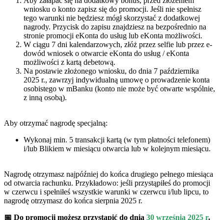
Aby załapać się na dodatkowy bonus, przed złożeniem
wniosku o konto zapisz się do promocji. Jeśli nie spełnisz
tego warunki nie będziesz mógł skorzystać z dodatkowej
nagrody. Przycisk do zapisu znajdziesz na bezpośrednio na
stronie promocji eKonta do usług lub eKonta możliwości.
W ciągu 7 dni kalendarzowych, złóż przez selfie lub przez e-
dowód wniosek o otwarcie eKonta do usług / eKonta
możliwości z kartą debetową.
Na postawie złożonego wniosku, do dnia 7 października
2025 r., zawrzyj indywidualną umowę o prowadzenie konta
osobistego w mBanku (konto nie może być otwarte wspólnie,
z inną osobą).
Aby otrzymać nagrodę specjalną:
Wykonaj min. 5 transakcji kartą (w tym płatności telefonem)
i/lub Blikiem w miesiącu otwarcia lub w kolejnym miesiącu.
Nagrodę otrzymasz najpóźniej do końca drugiego pełnego miesiąca
od otwarcia rachunku. Przykładowo: jeśli przystąpiłeś do promocji
w czerwcu i spełniłeś wszystkie warunki w czerwcu i/lub lipcu, to
nagrodę otrzymasz do końca sierpnia 2025 r.
📅 Do promocji możesz przystąpić do dnia
30 września 2025 r
.