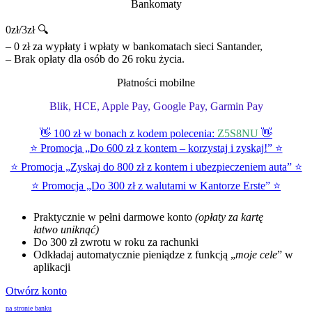
Bankomaty
0zł/3zł 🔍
– 0 zł za wypłaty i wpłaty w bankomatach sieci Santander,
– Brak opłaty dla osób do 26 roku życia.
Płatności mobilne
Blik, HCE, Apple Pay, Google Pay, Garmin Pay
👋 100 zł w bonach z kodem polecenia:
Z5S8NU
👋
⭐ Promocja „Do 600 zł z kontem – korzystaj i zyskaj!” ⭐
⭐ Promocja „Zyskaj do 800 zł z kontem i ubezpieczeniem auta” ⭐
⭐ Promocja „Do 300 zł z walutami w Kantorze Erste” ⭐
Praktycznie w pełni darmowe konto
(opłaty za kartę
łatwo uniknąć)
Do 300 zł zwrotu w roku za rachunki
Odkładaj automatycznie pieniądze z funkcją „
moje cele
” w
aplikacji
Otwórz konto
na stronie banku