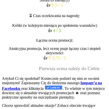
Średni (6 miesięcy)
3 / 5
👍
👎
⏳ Czas oczekiwania na nagrodę:
Krótki (w kolejnym miesiącu po spełnieniu warunków)
4 / 5
👍
Łączna ocena promocji:
Atrakcyjna promocja, lecz ocenę psuje łączny czas i stopień
aktywności
3,75 / 5
👍
👎
Pierwsza ocena należy do Ciebie
Artykuł Ci się spodobał? Koniecznie podziel się nim ze swoimi
znajomymi! Zapraszamy Cię do śledzenia naszego
fanpage’a na
Facebooku
oraz kliknięcia
. To właśnie w tym miejscu
dowiesz się o aktualnie trwających promocjach 🔥 oraz poznasz
praktyczne sposoby na oszczędzanie pieniędzy.
Chcesz sprawdzić aktualne okazje? Zobacz obecnie trwające