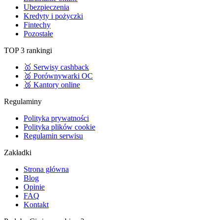
Ubezpieczenia
Kredyty i pożyczki
Fintechy
Pozostałe
TOP 3 rankingi
🥇 Serwisy cashback
🥈 Porównywarki OC
🥉 Kantory online
Regulaminy
Polityka prywatności
Polityka plików cookie
Regulamin serwisu
Zakładki
Strona główna
Blog
Opinie
FAQ
Kontakt