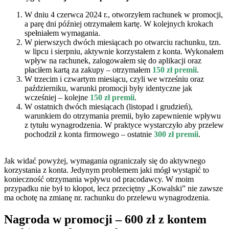
W dniu 4 czerwca 2024 r., otworzyłem rachunek w promocji,
a parę dni później otrzymałem kartę. W kolejnych krokach
spełniałem wymagania.
W pierwszych dwóch miesiącach po otwarciu rachunku, tzn.
w lipcu i sierpniu, aktywnie korzystałem z konta. Wykonałem
wpływ na rachunek, zalogowałem się do aplikacji oraz
płaciłem kartą za zakupy – otrzymałem
150 zł premii
.
W trzecim i czwartym miesiącu, czyli we wrześniu oraz
październiku, warunki promocji były identyczne jak
wcześniej – kolejne
150 zł premii
.
W ostatnich dwóch miesiącach (listopad i grudzień),
warunkiem do otrzymania premii, było zapewnienie wpływu
z tytułu wynagrodzenia. W praktyce wystarczyło aby przelew
pochodził z konta firmowego – ostatnie
300 zł premii
.
Jak widać powyżej, wymagania ograniczały się do aktywnego
korzystania z konta. Jedynym problemem jaki mógł wystąpić to
konieczność otrzymania wpływu od pracodawcy. W moim
przypadku nie był to kłopot, lecz przeciętny „Kowalski” nie zawsze
ma ochotę na zmianę nr. rachunku do przelewu wynagrodzenia.
Nagroda w promocji – 600 zł z kontem