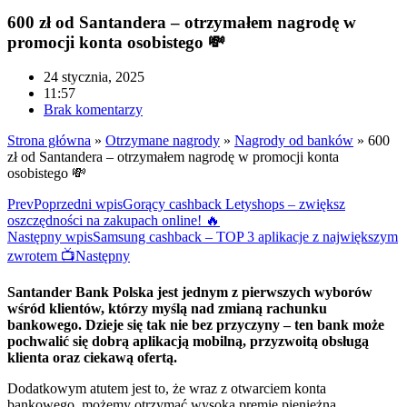
600 zł od Santandera – otrzymałem nagrodę w
promocji konta osobistego 💸
24 stycznia, 2025
11:57
Brak komentarzy
Strona główna
»
Otrzymane nagrody
»
Nagrody od banków
»
600
zł od Santandera – otrzymałem nagrodę w promocji konta
osobistego 💸
Prev
Poprzedni wpis
Gorący cashback Letyshops – zwiększ
oszczędności na zakupach online! 🔥
Następny wpis
Samsung cashback – TOP 3 aplikacje z największym
zwrotem 📺
Następny
Santander Bank Polska jest jednym z pierwszych wyborów
wśród klientów, którzy myślą nad zmianą rachunku
bankowego. Dzieje się tak nie bez przyczyny – ten bank może
pochwalić się dobrą aplikacją mobilną, przyzwoitą obsługą
klienta oraz ciekawą ofertą.
Dodatkowym atutem jest to, że wraz z otwarciem konta
bankowego, możemy otrzymać wysoką premię pieniężną.