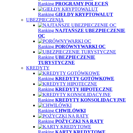
Ranking
PROGRAMY POLECEŃ
Ranking
GIEŁDY KRYPTOWALUT
UBEZPIECZENIA
Ranking
NAJTAŃSZE UBEZPIECZENIE
OC
Ranking
PORÓWNYWARKI OC
Ranking
UBEZPIECZENIE
TURYSTYCZNE
KREDYTY
Ranking
KREDYTY GOTÓWKOWE
Ranking
KREDYTY HIPOTECZNE
Ranking
KREDYTY KONSOLIDACYJNE
Ranking
CHWILÓWKI
Ranking
POŻYCZKI NA RATY
Ranking
KARTY KREDYTOWE