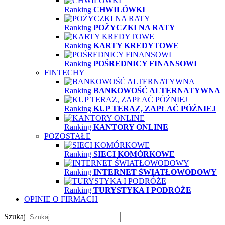
Ranking
CHWILÓWKI
Ranking
POŻYCZKI NA RATY
Ranking
KARTY KREDYTOWE
Ranking
POŚREDNICY FINANSOWI
FINTECHY
Ranking
BANKOWOŚĆ ALTERNATYWNA
Ranking
KUP TERAZ, ZAPŁAĆ PÓŹNIEJ
Ranking
KANTORY ONLINE
POZOSTAŁE
Ranking
SIECI KOMÓRKOWE
Ranking
INTERNET ŚWIATŁOWODOWY
Ranking
TURYSTYKA I PODRÓŻE
OPINIE O FIRMACH
Szukaj