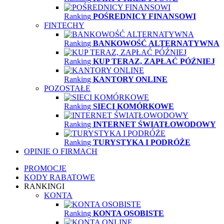
Ranking
POŚREDNICY FINANSOWI
FINTECHY
Ranking
BANKOWOŚĆ ALTERNATYWNA
Ranking
KUP TERAZ, ZAPŁAĆ PÓŹNIEJ
Ranking
KANTORY ONLINE
POZOSTAŁE
Ranking
SIECI KOMÓRKOWE
Ranking
INTERNET ŚWIATŁOWODOWY
Ranking
TURYSTYKA I PODRÓŻE
OPINIE O FIRMACH
PROMOCJE
KODY RABATOWE
RANKINGI
KONTA
Ranking
KONTA OSOBISTE