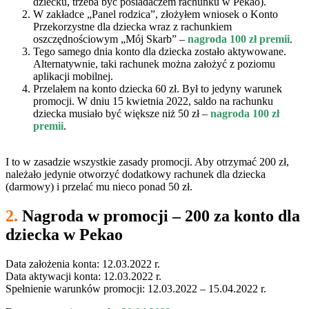
dziecku, trzeba być posiadaczem rachunku w Pekao).
W zakładce „Panel rodzica”, złożyłem wniosek o Konto
Przekorzystne dla dziecka wraz z rachunkiem
oszczędnościowym „Mój Skarb” –
nagroda 100 zł premii
.
Tego samego dnia konto dla dziecka zostało aktywowane.
Alternatywnie, taki rachunek można założyć z poziomu
aplikacji mobilnej.
Przelałem na konto dziecka 60 zł. Był to jedyny warunek
promocji. W dniu 15 kwietnia 2022, saldo na rachunku
dziecka musiało być większe niż 50 zł –
nagroda 100 zł
premii
.
I to w zasadzie wszystkie zasady promocji. Aby otrzymać 200 zł,
należało jedynie otworzyć dodatkowy rachunek dla dziecka
(darmowy) i przelać mu nieco ponad 50 zł.
2.
Nagroda w promocji – 200 za konto dla
dziecka w Pekao
Data założenia konta: 12.03.2022 r.
Data aktywacji konta: 12.03.2022 r.
Spełnienie warunków promocji: 12.03.2022 – 15.04.2022 r.