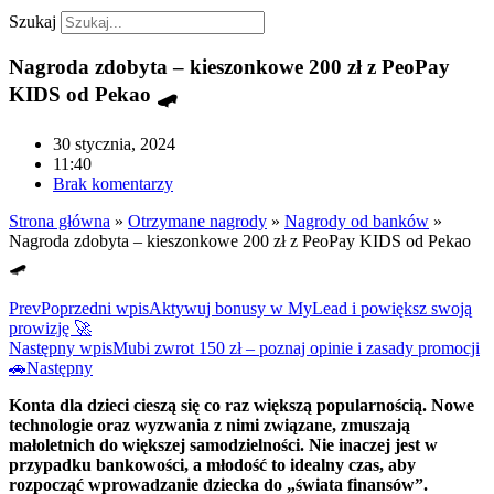
Szukaj
Nagroda zdobyta – kieszonkowe 200 zł z PeoPay
KIDS od Pekao 🛹
30 stycznia, 2024
11:40
Brak komentarzy
Strona główna
»
Otrzymane nagrody
»
Nagrody od banków
»
Nagroda zdobyta – kieszonkowe 200 zł z PeoPay KIDS od Pekao
🛹
Prev
Poprzedni wpis
Aktywuj bonusy w MyLead i powiększ swoją
prowizję 🚀
Następny wpis
Mubi zwrot 150 zł – poznaj opinie i zasady promocji
🚗
Następny
Konta dla dzieci cieszą się co raz większą popularnością. Nowe
technologie oraz wyzwania z nimi związane, zmuszają
małoletnich do większej samodzielności. Nie inaczej jest w
przypadku bankowości, a młodość to idealny czas, aby
rozpocząć wprowadzanie dziecka do „świata finansów”.