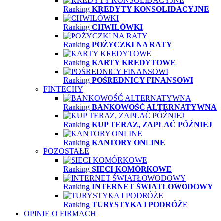
Ranking
KREDYTY KONSOLIDACYJNE
Ranking
CHWILÓWKI
Ranking
POŻYCZKI NA RATY
Ranking
KARTY KREDYTOWE
Ranking
POŚREDNICY FINANSOWI
FINTECHY
Ranking
BANKOWOŚĆ ALTERNATYWNA
Ranking
KUP TERAZ, ZAPŁAĆ PÓŹNIEJ
Ranking
KANTORY ONLINE
POZOSTAŁE
Ranking
SIECI KOMÓRKOWE
Ranking
INTERNET ŚWIATŁOWODOWY
Ranking
TURYSTYKA I PODRÓŻE
OPINIE O FIRMACH