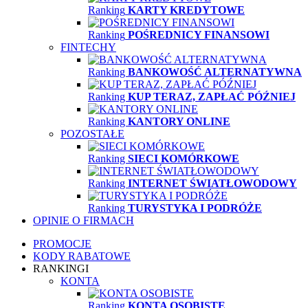
Ranking
KARTY KREDYTOWE
Ranking
POŚREDNICY FINANSOWI
FINTECHY
Ranking
BANKOWOŚĆ ALTERNATYWNA
Ranking
KUP TERAZ, ZAPŁAĆ PÓŹNIEJ
Ranking
KANTORY ONLINE
POZOSTAŁE
Ranking
SIECI KOMÓRKOWE
Ranking
INTERNET ŚWIATŁOWODOWY
Ranking
TURYSTYKA I PODRÓŻE
OPINIE O FIRMACH
PROMOCJE
KODY RABATOWE
RANKINGI
KONTA
Ranking
KONTA OSOBISTE