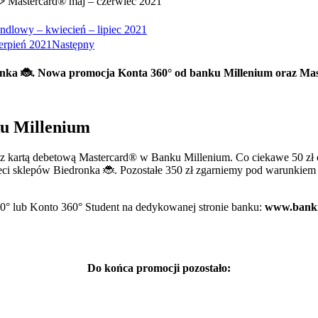
 Mastercard® maj – czerwiec 2021
andlowy – kwiecień – lipiec 2021
ierpień 2021
Następny
onka 🐞. Nowa promocja Konta 360° od banku Millenium oraz Ma
ku Millenium
az z kartą debetową Mastercard® w Banku Millenium. Co ciekawe 50 zł 
 sklepów Biedronka 🐞. Pozostałe 350 zł zgarniemy pod warunkiem 
60° lub Konto 360° Student na dedykowanej stronie banku:
www.bankm
Do końca promocji pozostało: