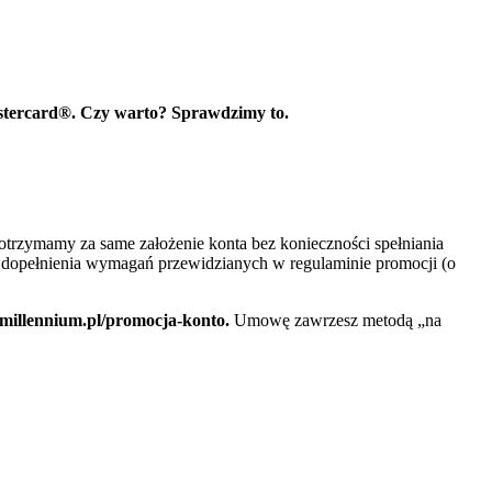
stercard®. Czy warto? Sprawdzimy to.
otrzymamy za same założenie konta bez konieczności spełniania
dopełnienia wymagań przewidzianych w regulaminie promocji (o
illennium.pl/promocja-konto.
Umowę zawrzesz metodą „na