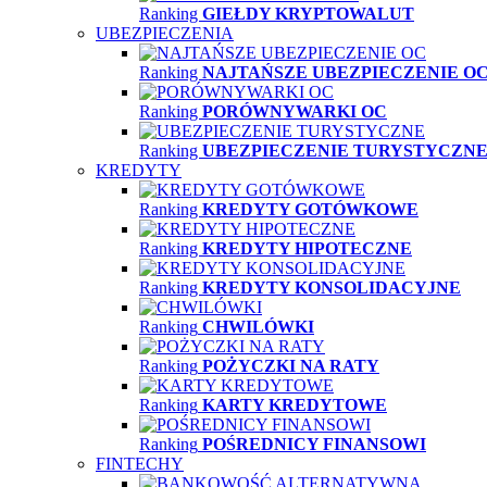
Ranking
GIEŁDY KRYPTOWALUT
UBEZPIECZENIA
Ranking
NAJTAŃSZE UBEZPIECZENIE O
Ranking
PORÓWNYWARKI OC
Ranking
UBEZPIECZENIE TURYSTYCZN
KREDYTY
Ranking
KREDYTY GOTÓWKOWE
Ranking
KREDYTY HIPOTECZNE
Ranking
KREDYTY KONSOLIDACYJNE
Ranking
CHWILÓWKI
Ranking
POŻYCZKI NA RATY
Ranking
KARTY KREDYTOWE
Ranking
POŚREDNICY FINANSOWI
FINTECHY