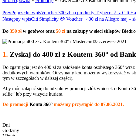
Strona główna
»
Promocje
»
Nawet 400 zł z Bankiem Millennium i 
Prev
Poprzedni wpis
Voucher 300 zł na produkty Trybeco 🚴 z Citi H
Następny wpis
Citi Simplicity 💳 Voucher +400 zł na Allegro maj – s
Do
350 zł
w gotówce oraz
50 zł
na zakupy w sieci sklepów Biedr
1.
Zyskaj do 400 zł z Kontem 360° od Ban
Do zgarnięcia jest do 400 zł za założenie konta osobistego 360° wr
dodatkowych warunków. Otrzymany kod możemy wykorzystać w sieci
tym w szczegółach w dalszej części).
Aby móc załapać się do udziału w promocji złóż wniosek o Konto 3
selfie” lub przy wizycie kuriera.
Do promocji
Konta 360°
możemy przystąpić do 07.06.2021.
Dni
Godziny
Minuty