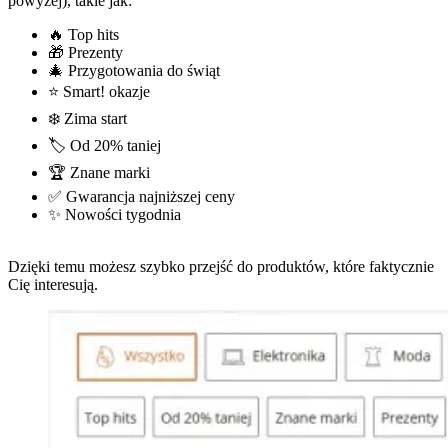
powyżej), takie jak:
🔥 Top hits
🎁 Prezenty
🎄 Przygotowania do świąt
⭐ Smart! okazje
❄️ Zima start
🏷️ Od 20% taniej
🏆 Znane marki
✅ Gwarancja najniższej ceny
✨ Nowości tygodnia
Dzięki temu możesz szybko przejść do produktów, które faktycznie
Cię interesują.