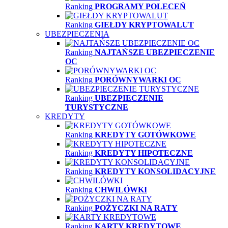
Ranking
PROGRAMY POLECEŃ
Ranking
GIEŁDY KRYPTOWALUT
UBEZPIECZENIA
Ranking
NAJTAŃSZE UBEZPIECZENIE
OC
Ranking
PORÓWNYWARKI OC
Ranking
UBEZPIECZENIE
TURYSTYCZNE
KREDYTY
Ranking
KREDYTY GOTÓWKOWE
Ranking
KREDYTY HIPOTECZNE
Ranking
KREDYTY KONSOLIDACYJNE
Ranking
CHWILÓWKI
Ranking
POŻYCZKI NA RATY
Ranking
KARTY KREDYTOWE