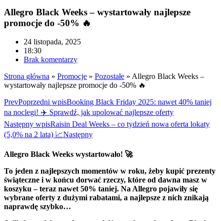
Allegro Black Weeks – wystartowały najlepsze
promocje do -50% 🔥
24 listopada, 2025
18:30
Brak komentarzy
Strona główna
»
Promocje
»
Pozostałe
»
Allegro Black Weeks –
wystartowały najlepsze promocje do -50% 🔥
Prev
Poprzedni wpis
Booking Black Friday 2025: nawet 40% taniej
na noclegi! ✈️ Sprawdź, jak upolować najlepsze oferty
Następny wpis
Raisin Deal Weeks – co tydzień nowa oferta lokaty
(5,0% na 2 lata) 📈
Następny
Allegro Black Weeks wystartowało! 🚀
To jeden z najlepszych momentów w roku, żeby kupić prezenty
świąteczne i w końcu dorwać rzeczy, które od dawna masz w
koszyku – teraz nawet 50% taniej. Na Allegro pojawiły się
wybrane oferty z dużymi rabatami, a najlepsze z nich znikają
naprawdę szybko…