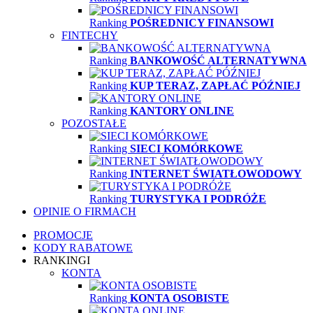
Ranking
POŚREDNICY FINANSOWI
FINTECHY
Ranking
BANKOWOŚĆ ALTERNATYWNA
Ranking
KUP TERAZ, ZAPŁAĆ PÓŹNIEJ
Ranking
KANTORY ONLINE
POZOSTAŁE
Ranking
SIECI KOMÓRKOWE
Ranking
INTERNET ŚWIATŁOWODOWY
Ranking
TURYSTYKA I PODRÓŻE
OPINIE O FIRMACH
PROMOCJE
KODY RABATOWE
RANKINGI
KONTA
Ranking
KONTA OSOBISTE