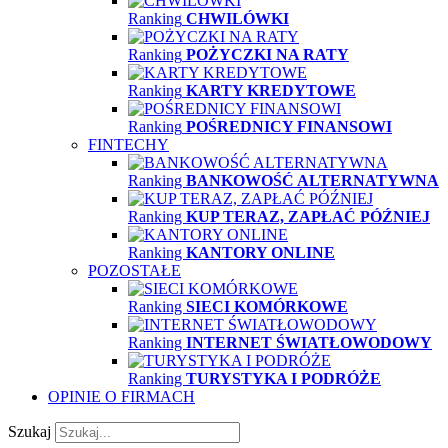
Ranking
CHWILÓWKI
Ranking
POŻYCZKI NA RATY
Ranking
KARTY KREDYTOWE
Ranking
POŚREDNICY FINANSOWI
FINTECHY
Ranking
BANKOWOŚĆ ALTERNATYWNA
Ranking
KUP TERAZ, ZAPŁAĆ PÓŹNIEJ
Ranking
KANTORY ONLINE
POZOSTAŁE
Ranking
SIECI KOMÓRKOWE
Ranking
INTERNET ŚWIATŁOWODOWY
Ranking
TURYSTYKA I PODRÓŻE
OPINIE O FIRMACH
Szukaj