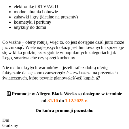
elektronikę i RTV/AGD
modne ubrania i obuwie
zabawki i gry (idealne na prezenty)
kosmetyki i perfumy
artykuły do domu
Co ważne – oferty rotują, więc to, co jest dostępne dziś, jutro może
już zniknąć. Wiele najlepszych okazji jest limitowanych i sprzedaje
się w kilka godzin, szczególnie w popularnych kategoriach jak
Lego, smartwatche czy sprzęt kuchenny.
Nie ma tu ukrytych warunków – jeżeli trafisz dobrą ofertę,
faktycznie da się sporo zaoszczędzić – zwłaszcza na prezentach
świątecznych, które pewnie planowałeś(-aś) kupić. 🎁
🗓️ Promocje w Allegro Black Weeks są dostępne w terminie
od
31.10
do
1.12.2025 r
.
Do końca promocji pozostało:
Dni
Godziny