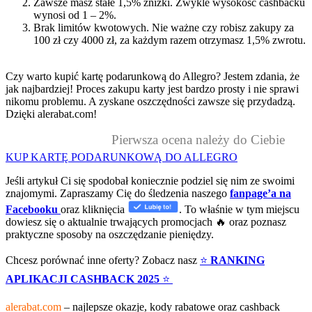
Zawsze masz stałe 1,5% zniżki. Zwykle wysokość cashbacku
wynosi od 1 – 2%.
Brak limitów kwotowych. Nie ważne czy robisz zakupy za
100 zł czy 4000 zł, za każdym razem otrzymasz 1,5% zwrotu.
Czy warto kupić kartę podarunkową do Allegro? Jestem zdania, że
jak najbardziej! Proces zakupu karty jest bardzo prosty i nie sprawi
nikomu problemu. A zyskane oszczędności zawsze się przydadzą.
Dzięki alerabat.com!
Pierwsza ocena należy do Ciebie
KUP KARTĘ PODARUNKOWĄ DO ALLEGRO
Jeśli artykuł Ci się spodobał koniecznie podziel się nim ze swoimi
znajomymi. Zapraszamy Cię do śledzenia naszego
fanpage’a na
Facebooku
oraz kliknięcia
. To właśnie w tym miejscu
dowiesz się o aktualnie trwających promocjach 🔥 oraz poznasz
praktyczne sposoby na oszczędzanie pieniędzy.
Chcesz porównać inne oferty? Zobacz nasz
⭐
RANKING
APLIKACJI CASHBACK 2025
⭐
alerabat.com
– najlepsze okazje, kody rabatowe oraz cashback