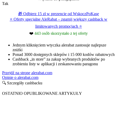
Tak
🎁 Odbierz 15 zł w prezencie od WskoczPoKasę
⭐ Oferty specjalne AleRabat – zgarnij większy cashback w
limitowanych promocjach ⭐
❤️
443 osób skorzystało z tej oferty
Jednym kliknięciem wtyczka alerabat zastosuje najlepsze
zniżki
Ponad 3000 dostępnych sklepów i 15 000 kodów rabatowych
Cashback „in store” za zakup wybranych produktów po
zrobieniu listy w aplikacji i zeskanowaniu paragonu
Przejdź na stronę alerabat.com
Opinie o alerabat.com
🔍 Szczegóły cashbacku
OSTATNIO OPUBLIKOWANE ARTYKUŁY