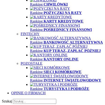
Ranking
CHWILÓWKI
Ranking
POŻYCZKI NA RATY
Ranking
KARTY KREDYTOWE
Ranking
POŚREDNICY FINANSOWI
FINTECHY
Ranking
BANKOWOŚĆ ALTERNATYWNA
Ranking
KUP TERAZ, ZAPŁAĆ PÓŹNIEJ
Ranking
KANTORY ONLINE
POZOSTAŁE
Ranking
SIECI KOMÓRKOWE
Ranking
INTERNET ŚWIATŁOWODOWY
Ranking
TURYSTYKA I PODRÓŻE
OPINIE O FIRMACH
Szukaj