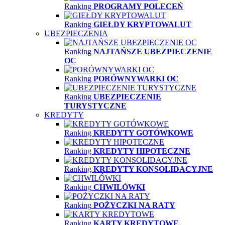
Ranking
PROGRAMY POLECEŃ
Ranking
GIEŁDY KRYPTOWALUT
UBEZPIECZENIA
Ranking
NAJTAŃSZE UBEZPIECZENIE
OC
Ranking
PORÓWNYWARKI OC
Ranking
UBEZPIECZENIE
TURYSTYCZNE
KREDYTY
Ranking
KREDYTY GOTÓWKOWE
Ranking
KREDYTY HIPOTECZNE
Ranking
KREDYTY KONSOLIDACYJNE
Ranking
CHWILÓWKI
Ranking
POŻYCZKI NA RATY
Ranking
KARTY KREDYTOWE