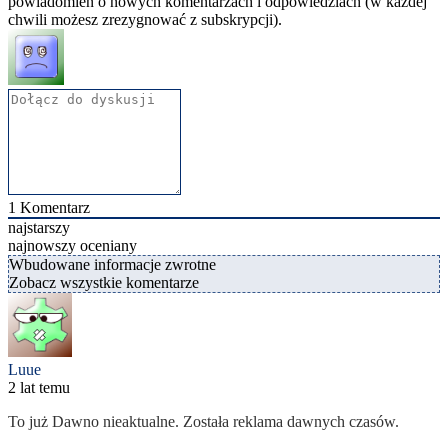
powiadomień o nowych komentarzach i odpowiedziach (w każdej
chwili możesz zrezygnować z subskrypcji).
1
Komentarz
najstarszy
najnowszy
oceniany
Wbudowane informacje zwrotne
Zobacz wszystkie komentarze
Luue
2 lat temu
To już Dawno nieaktualne. Została reklama dawnych czasów.