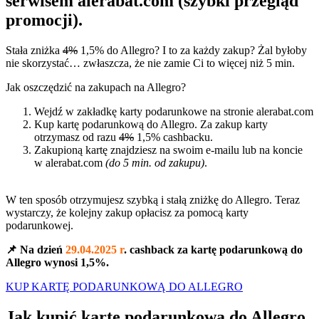
serwisem alerabat.com (szybki przegląd
promocji).
Stała zniżka
4%
1,5% do Allegro? I to za każdy zakup? Żal byłoby
nie skorzystać… zwłaszcza, że nie zamie Ci to więcej niż 5 min.
Jak oszczędzić na zakupach na Allegro?
Wejdź w zakładkę karty podarunkowe na stronie alerabat.com
Kup kartę podarunkową do Allegro. Za zakup karty
otrzymasz od razu
4%
1,5% cashbacku.
Zakupioną kartę znajdziesz na swoim e-mailu lub na koncie
w alerabat.com
(do 5 min. od zakupu)
.
W ten sposób otrzymujesz szybką i stałą zniżkę do Allegro. Teraz
wystarczy, że kolejny zakup opłacisz za pomocą karty
podarunkowej.
📌 Na dzień
29.04.2025 r
. cashback za kartę podarunkową do
Allegro wynosi 1,5%.
KUP KARTĘ PODARUNKOWĄ DO ALLEGRO
Jak kupić kartę podarunkową do Allegro