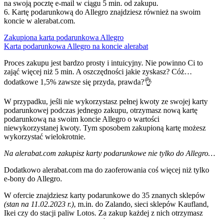
na swoją pocztę e-mail w ciągu 5 min. od zakupu.
6. Kartę podarunkową do Allegro znajdziesz również na swoim
koncie w alerabat.com.
Zakupiona karta podarunkowa Allegro
Karta podarunkowa Allegro na koncie alerabat
Proces zakupu jest bardzo prosty i intuicyjny. Nie powinno Ci to
zająć więcej niż 5 min. A oszczędności jakie zyskasz? Cóż…
dodatkowe 1,5% zawsze się przyda, prawda?👌
W przypadku, jeśli nie wykorzystasz pełnej kwoty ze swojej karty
podarunkowej podczas jednego zakupu, otrzymasz nową kartę
podarunkową na swoim koncie Allegro o wartości
niewykorzystanej kwoty. Tym sposobem zakupioną kartę możesz
wykorzystać wielokrotnie.
Na alerabat.com zakupisz karty podarunkowe nie tylko do Allegro…
Dodatkowo alerabat.com ma do zaoferowania coś więcej niż tylko
e-bony do Allegro.
W ofercie znajdziesz karty podarunkowe do 35 znanych sklepów
(stan na 11.02.2023 r.)
, m.in. do Zalando, sieci sklepów Kaufland,
Ikei czy do stacji paliw Lotos. Za zakup każdej z nich otrzymasz