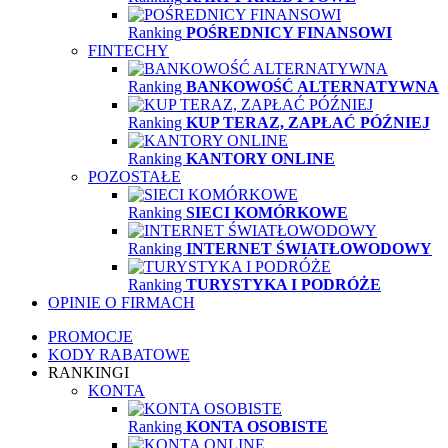
Ranking
POŚREDNICY FINANSOWI
FINTECHY
Ranking
BANKOWOŚĆ ALTERNATYWNA
Ranking
KUP TERAZ, ZAPŁAĆ PÓŹNIEJ
Ranking
KANTORY ONLINE
POZOSTAŁE
Ranking
SIECI KOMÓRKOWE
Ranking
INTERNET ŚWIATŁOWODOWY
Ranking
TURYSTYKA I PODRÓŻE
OPINIE O FIRMACH
PROMOCJE
KODY RABATOWE
RANKINGI
KONTA
Ranking
KONTA OSOBISTE