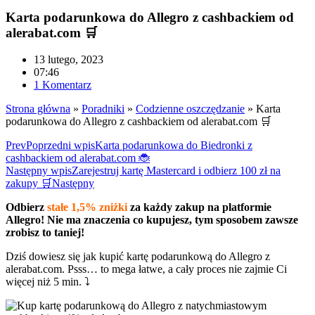
Karta podarunkowa do Allegro z cashbackiem od
alerabat.com 🛒
13 lutego, 2023
07:46
1 Komentarz
Strona główna
»
Poradniki
»
Codzienne oszczędzanie
»
Karta
podarunkowa do Allegro z cashbackiem od alerabat.com 🛒
Prev
Poprzedni wpis
Karta podarunkowa do Biedronki z
cashbackiem od alerabat.com 🐞
Następny wpis
Zarejestruj kartę Mastercard i odbierz 100 zł na
zakupy 🛒
Następny
Odbierz
stałe 1,5% zniżki
za każdy zakup na platformie
Allegro! Nie ma znaczenia co kupujesz, tym sposobem zawsze
zrobisz to taniej!
Dziś dowiesz się jak kupić kartę podarunkową do Allegro z
alerabat.com. Psss… to mega łatwe, a cały proces nie zajmie Ci
więcej niż 5 min. ⤵