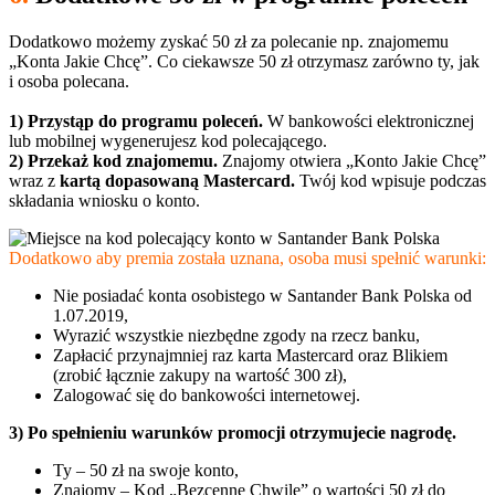
Dodatkowo możemy zyskać 50 zł za polecanie np. znajomemu
„Konta Jakie Chcę”. Co ciekawsze 50 zł otrzymasz zarówno ty, jak
i osoba polecana.
1) Przystąp do programu poleceń.
W bankowości elektronicznej
lub mobilnej wygenerujesz kod polecającego.
2) Przekaż kod znajomemu.
Znajomy otwiera „Konto Jakie Chcę”
wraz z
kartą dopasowaną Mastercard.
Twój kod wpisuje podczas
składania wniosku o konto.
Dodatkowo aby premia została uznana, osoba musi spełnić warunki:
Nie posiadać konta osobistego w Santander Bank Polska od
1.07.2019,
Wyrazić wszystkie niezbędne zgody na rzecz banku,
Zapłacić przynajmniej raz karta Mastercard oraz Blikiem
(zrobić łącznie zakupy na wartość 300 zł),
Zalogować się do bankowości internetowej.
3) Po spełnieniu warunków promocji otrzymujecie nagrodę.
Ty – 50 zł na swoje konto,
Znajomy – Kod „Bezcenne Chwile” o wartości 50 zł do