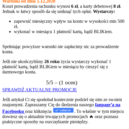
Warunki od dnia 1.12.2020
Koszt prowadzenia rachunku wynosi
6 zł
, a karty debetowej
8 zł
.
Jednak w łatwy sposób da się uniknąć tych opłat.
Wystarczy:
zapewnić miesięczny wpływ na konto w wysokości min 500
zł,
wykonać w miesiącu 1 płatność kartą, bądź BLIKiem.
Spełniając powyższe warunki nie zapłacimy nic za prowadzenie
konta.
Jeśli nie ukończyliśmy
26 roku
życia wystarczy wykonać 1
płatność kartą, bądź BLIKiem w miesiącu by cieszyć się z
darmowego konta.
5/5 – (1 ocen)
SPRAWDŹ AKTUALNE PROMOCJE
Jeśli artykuł Ci się spodobał koniecznie podziel się nim ze swoimi
znajomymi. Zapraszamy Cię do śledzenia naszego
fanpage’a na
Facebooku
oraz kliknięcia
. To właśnie w tym miejscu
dowiesz się o aktualnie trwających promocjach 🔥 oraz poznasz
praktyczne sposoby na oszczędzanie pieniędzy.