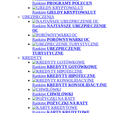
Ranking
PROGRAMY POLECEŃ
Ranking
GIEŁDY KRYPTOWALUT
UBEZPIECZENIA
Ranking
NAJTAŃSZE UBEZPIECZENIE
OC
Ranking
PORÓWNYWARKI OC
Ranking
UBEZPIECZENIE
TURYSTYCZNE
KREDYTY
Ranking
KREDYTY GOTÓWKOWE
Ranking
KREDYTY HIPOTECZNE
Ranking
KREDYTY KONSOLIDACYJNE
Ranking
CHWILÓWKI
Ranking
POŻYCZKI NA RATY
Ranking
KARTY KREDYTOWE