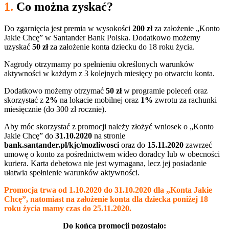
1.
Co można zyskać?
Do zgarnięcia jest premia w wysokości
200 zł
za założenie „Konto
Jakie Chcę” w Santander Bank Polska. Dodatkowo możemy
uzyskać
50 zł
za założenie konta dziecku do 18 roku życia.
Nagrody otrzymamy po spełnieniu określonych warunków
aktywności w każdym z 3 kolejnych miesięcy po otwarciu konta.
Dodatkowo możemy otrzymać
50 zł
w programie poleceń oraz
skorzystać z
2%
na lokacie mobilnej oraz
1%
zwrotu za rachunki
miesięcznie (do 300 zł rocznie).
Aby móc skorzystać z promocji należy złożyć wniosek o „Konto
Jakie Chcę” do
31.10.2020
na stronie
bank.santander.pl/kjc/mozliwosci
oraz do
15.11.2020
zawrzeć
umowę o konto za pośrednictwem wideo doradcy lub w obecności
kuriera. Karta debetowa nie jest wymagana, lecz jej posiadanie
ułatwia spełnienie warunków aktywności.
Promocja trwa od 1.10.2020 do 31.10.2020 dla „Konta Jakie
Chcę”, natomiast na założenie konta dla dziecka poniżej 18
roku życia mamy czas do 25.11.2020.
Do końca promocji pozostało: