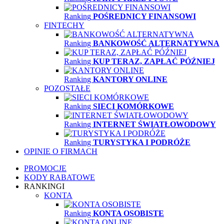
Ranking
POŚREDNICY FINANSOWI
FINTECHY
Ranking
BANKOWOŚĆ ALTERNATYWNA
Ranking
KUP TERAZ, ZAPŁAĆ PÓŹNIEJ
Ranking
KANTORY ONLINE
POZOSTAŁE
Ranking
SIECI KOMÓRKOWE
Ranking
INTERNET ŚWIATŁOWODOWY
Ranking
TURYSTYKA I PODRÓŻE
OPINIE O FIRMACH
PROMOCJE
KODY RABATOWE
RANKINGI
KONTA
Ranking
KONTA OSOBISTE