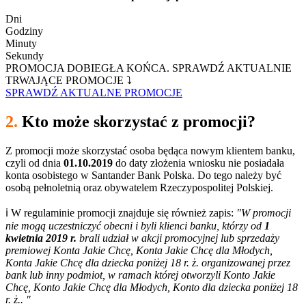
Dni
Godziny
Minuty
Sekundy
PROMOCJA DOBIEGŁA KOŃCA. SPRAWDŹ AKTUALNIE
TRWAJĄCE PROMOCJE ⤵
SPRAWDŹ AKTUALNE PROMOCJE
2.
Kto może skorzystać z promocji?
Z promocji może skorzystać osoba będąca nowym klientem banku,
czyli od dnia
01.10.2019
do daty złożenia wniosku nie posiadała
konta osobistego w Santander Bank Polska. Do tego należy być
osobą pełnoletnią oraz obywatelem Rzeczypospolitej Polskiej.
ℹ W regulaminie promocji znajduje się również zapis:
"W promocji
nie mogą uczestniczyć obecni i byli klienci banku, którzy od
1
kwietnia 2019 r.
brali udział w akcji promocyjnej lub sprzedaży
premiowej Konta Jakie Chcę, Konta Jakie Chcę dla Młodych,
Konta Jakie Chcę dla dziecka poniżej 18 r. ż. organizowanej przez
bank lub inny podmiot, w ramach której otworzyli Konto Jakie
Chcę, Konto Jakie Chcę dla Młodych, Konto dla dziecka poniżej 18
r. ż.. "