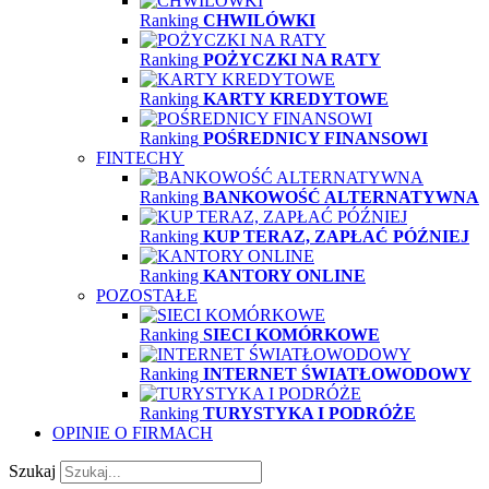
Ranking
CHWILÓWKI
Ranking
POŻYCZKI NA RATY
Ranking
KARTY KREDYTOWE
Ranking
POŚREDNICY FINANSOWI
FINTECHY
Ranking
BANKOWOŚĆ ALTERNATYWNA
Ranking
KUP TERAZ, ZAPŁAĆ PÓŹNIEJ
Ranking
KANTORY ONLINE
POZOSTAŁE
Ranking
SIECI KOMÓRKOWE
Ranking
INTERNET ŚWIATŁOWODOWY
Ranking
TURYSTYKA I PODRÓŻE
OPINIE O FIRMACH
Szukaj