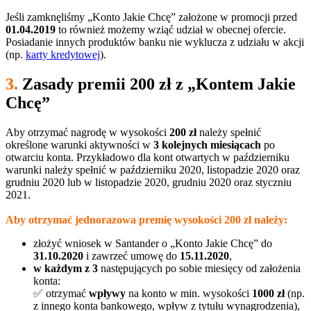
Jeśli zamknęliśmy „Konto Jakie Chcę” założone w promocji przed
01.04.2019
to również możemy wziąć udział w obecnej ofercie.
Posiadanie innych produktów banku nie wyklucza z udziału w akcji
(np.
karty kredytowej
).
3.
Zasady premii 200 zł z „Kontem Jakie
Chcę”
Aby otrzymać nagrodę w wysokości
200 zł
należy spełnić
określone warunki aktywności w
3 kolejnych miesiącach
po
otwarciu konta. Przykładowo dla kont otwartych w październiku
warunki należy spełnić w październiku 2020, listopadzie 2020 oraz
grudniu 2020 lub w listopadzie 2020, grudniu 2020 oraz styczniu
2021.
Aby otrzymać jednorazowa premię wysokości 200 zł należy:
złożyć wniosek w Santander o „Konto Jakie Chcę” do
31.10.2020
i zawrzeć umowę do
15.11.2020
,
w każdym z 3
następujących po sobie miesięcy od założenia
konta:
✅ otrzymać
wpływy
na konto w min. wysokości
1000 zł
(np.
z innego konta bankowego, wpływ z tytułu wynagrodzenia),