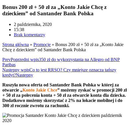
Bonus 200 zł + 50 zł za „Konto Jakie Chcę z
dzieckiem” od Santander Bank Polska
2 października, 2020
15:38
Brak komentarzy
Strona główna
»
Promocje
»
Bonus 200 zł + 50 zł za „Konto Jakie
Chcę z dzieckiem” od Santander Bank Polska
Prev
Poprzedni wpis
350 zł do wykorzystania na Allegro od BNP
Paribas
Następny wpis
Co to jest RRSO? Czy mniejsze oznacza tańszy
kredyt?
Następny
Ruszyła nowa oferta od Santander Bank Polska w której za
otwarcie „
Konto Jakie Chce
” możemy zyskać w promocji 200 zł
+ 50 zł za polecenia konta + 50 zł za otwarcie konta dla dziecka.
Dodatkowo możemy skorzystać z 2% na lokacie mobilnej i do
300 zł rocznie zwrotu za rachunki.