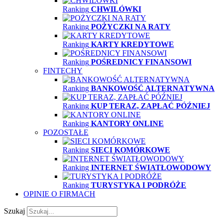
Ranking
CHWILÓWKI
Ranking
POŻYCZKI NA RATY
Ranking
KARTY KREDYTOWE
Ranking
POŚREDNICY FINANSOWI
FINTECHY
Ranking
BANKOWOŚĆ ALTERNATYWNA
Ranking
KUP TERAZ, ZAPŁAĆ PÓŹNIEJ
Ranking
KANTORY ONLINE
POZOSTAŁE
Ranking
SIECI KOMÓRKOWE
Ranking
INTERNET ŚWIATŁOWODOWY
Ranking
TURYSTYKA I PODRÓŻE
OPINIE O FIRMACH
Szukaj