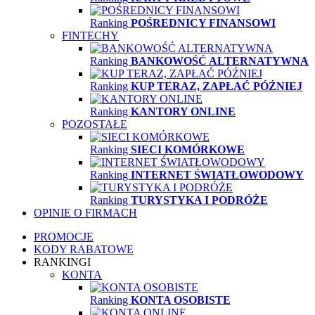
Ranking
POŚREDNICY FINANSOWI
FINTECHY
Ranking
BANKOWOŚĆ ALTERNATYWNA
Ranking
KUP TERAZ, ZAPŁAĆ PÓŹNIEJ
Ranking
KANTORY ONLINE
POZOSTAŁE
Ranking
SIECI KOMÓRKOWE
Ranking
INTERNET ŚWIATŁOWODOWY
Ranking
TURYSTYKA I PODRÓŻE
OPINIE O FIRMACH
PROMOCJE
KODY RABATOWE
RANKINGI
KONTA
Ranking
KONTA OSOBISTE