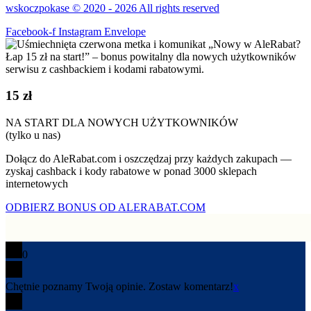
wskoczpokase © 2020 - 2026 All rights reserved
Facebook-f
Instagram
Envelope
15 zł
NA START DLA NOWYCH UŻYTKOWNIKÓW
(tylko u nas)
Dołącz do AleRabat.com i oszczędzaj przy każdych zakupach —
zyskaj cashback i kody rabatowe w ponad 3000 sklepach
internetowych
ODBIERZ BONUS OD ALERABAT.COM
0
Chętnie poznamy Twoją opinie. Zostaw komentarz!
x