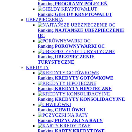
Ranking
PROGRAMY POLECEŃ
Ranking
GIEŁDY KRYPTOWALUT
UBEZPIECZENIA
Ranking
NAJTAŃSZE UBEZPIECZENIE
OC
Ranking
PORÓWNYWARKI OC
Ranking
UBEZPIECZENIE
TURYSTYCZNE
KREDYTY
Ranking
KREDYTY GOTÓWKOWE
Ranking
KREDYTY HIPOTECZNE
Ranking
KREDYTY KONSOLIDACYJNE
Ranking
CHWILÓWKI
Ranking
POŻYCZKI NA RATY
Ranking
KARTY KREDYTOWE