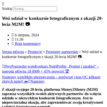
Szukaj
Weź udział w konkursie fotograficznym z okazji 20-
lecia M2M! 📷
6 sierpnia, 2024
11:36
Brak komentarzy
Strona główna
»
Promocje
»
Programy partnerskie
»
Weź udział w
konkursie fotograficznym z okazji 20-lecia M2M! 📷
Prev
Poprzedni wpis
Konkurs NutriProfits „Promuj i zarabiaj” –
nagroda główna 18 000$ + 45% prowizji 🏆
Następny wpis
Mubi ubezpieczenia – porównaj i kup OC kilkaset
złotych taniej! 🚗
Następny
Z okazji swojego 20-lecia, platforma Money2Money (M2M)
zaprasza wszystkich swoich aktywnych partnerów do wzięcia
udziału w niezwykłym konkursie fotograficznym. Jest to
niepowtarzalna okazja, aby zaprezentować swoją kreatywność
i zdobyć fantastyczne nagrody.