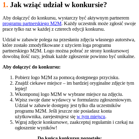
1.
Jak wziąć udział w konkursie?
Aby dołączyć do konkursu, wystarczy być aktywnym partnerem
programu partnerskiego M2M
. Każdy uczestnik może zgłosić swoje
prace tylko raz w każdej z czterech edycji konkursu.
Udział w zabawie polega na przesłaniu zdjęcia własnego autorstwa,
które zostało zmodyfikowane z użyciem loga programu
partnerskiego M2M. Logo można pobrać ze strony konkursowej
dowolną ilość razy, jednak każde zgłoszenie powinno być unikalne.
Aby dołączyć do konkursu:
Pobierz logo M2M za pomocą dostępnego przycisku.
Znajdź ciekawe miejsce – im bardziej oryginalne zdjęcie tym
lepiej!
Wkomponuj logo M2M w wybrane miejsce na zdjęciu.
Wpisz swoje dane wydawcy w formularzu zgłoszeniowym.
Udział w zabawie dostępny jest tylko dla uczestników
programu M2M. Jeśli jeszcze nie posiadasz konta
użytkownika, zarejestrujesz się
w tym miejscu
.
Wgraj zdjęcie konkursowe, zaakceptuj regulamin i czekaj na
ogłoszenie wyników!
Do końca konkursu pozostało: