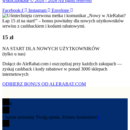
wskoczpokase © 2020 - 2026 All rights reserved
Facebook-f
Instagram
Envelope
15 zł
NA START DLA NOWYCH UŻYTKOWNIKÓW
(tylko u nas)
Dołącz do AleRabat.com i oszczędzaj przy każdych zakupach —
zyskaj cashback i kody rabatowe w ponad 3000 sklepach
internetowych
ODBIERZ BONUS OD ALERABAT.COM
0
Chętnie poznamy Twoją opinie. Zostaw komentarz!
x