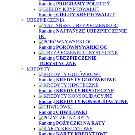
Ranking
PROGRAMY POLECEŃ
Ranking
GIEŁDY KRYPTOWALUT
UBEZPIECZENIA
Ranking
NAJTAŃSZE UBEZPIECZENIE
OC
Ranking
PORÓWNYWARKI OC
Ranking
UBEZPIECZENIE
TURYSTYCZNE
KREDYTY
Ranking
KREDYTY GOTÓWKOWE
Ranking
KREDYTY HIPOTECZNE
Ranking
KREDYTY KONSOLIDACYJNE
Ranking
CHWILÓWKI
Ranking
POŻYCZKI NA RATY
Ranking
KARTY KREDYTOWE