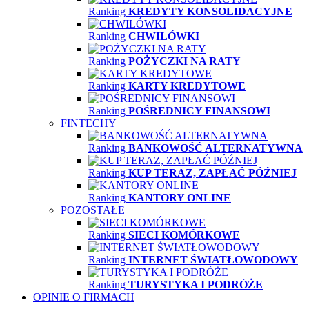
Ranking
KREDYTY KONSOLIDACYJNE
Ranking
CHWILÓWKI
Ranking
POŻYCZKI NA RATY
Ranking
KARTY KREDYTOWE
Ranking
POŚREDNICY FINANSOWI
FINTECHY
Ranking
BANKOWOŚĆ ALTERNATYWNA
Ranking
KUP TERAZ, ZAPŁAĆ PÓŹNIEJ
Ranking
KANTORY ONLINE
POZOSTAŁE
Ranking
SIECI KOMÓRKOWE
Ranking
INTERNET ŚWIATŁOWODOWY
Ranking
TURYSTYKA I PODRÓŻE
OPINIE O FIRMACH