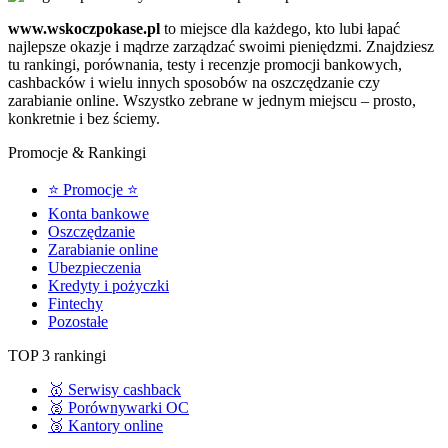
www.wskoczpokase.pl
to miejsce dla każdego, kto lubi łapać
najlepsze okazje i mądrze zarządzać swoimi pieniędzmi. Znajdziesz
tu rankingi, porównania, testy i recenzje promocji bankowych,
cashbacków i wielu innych sposobów na oszczędzanie czy
zarabianie online. Wszystko zebrane w jednym miejscu – prosto,
konkretnie i bez ściemy.
Promocje & Rankingi
⭐ Promocje ⭐
Konta bankowe
Oszczędzanie
Zarabianie online
Ubezpieczenia
Kredyty i pożyczki
Fintechy
Pozostałe
TOP 3 rankingi
🥇 Serwisy cashback
🥈 Porównywarki OC
🥉 Kantory online