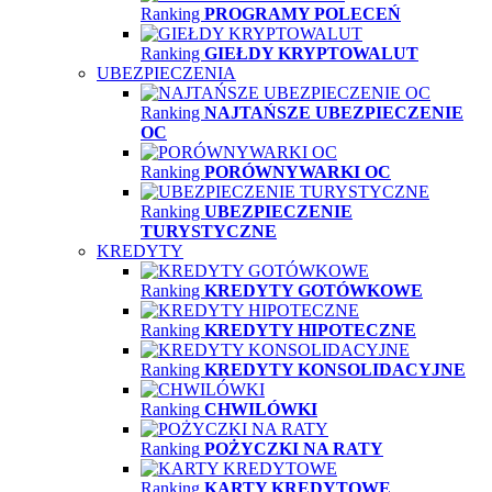
Ranking
PROGRAMY POLECEŃ
Ranking
GIEŁDY KRYPTOWALUT
UBEZPIECZENIA
Ranking
NAJTAŃSZE UBEZPIECZENIE
OC
Ranking
PORÓWNYWARKI OC
Ranking
UBEZPIECZENIE
TURYSTYCZNE
KREDYTY
Ranking
KREDYTY GOTÓWKOWE
Ranking
KREDYTY HIPOTECZNE
Ranking
KREDYTY KONSOLIDACYJNE
Ranking
CHWILÓWKI
Ranking
POŻYCZKI NA RATY
Ranking
KARTY KREDYTOWE