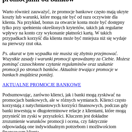
Warto również zauważyć, że promocje bankowe często mają ukryte
koszty lub warunki, które mogą nie być od razu oczywiste dla
klienta. Na przykład, bonus za otwarcie konta może być dostępny
tylko przy spełnieniu określonych kryteriów, takich jak regularne
wpływy na konto czy wykonanie płatności kartą. W takich
przypadkach korzyść dla klienta może być mniejsza niż się wydaje
na pierwszy rzut oka.
Ps. akurat w tym wypadku nie musisz się zbytnio przejmować.
Wszystkie zasady i warunki promocji sprawdzamy za Ciebie. Możesz
pominąć czasochłonne czytanie regulaminów oraz szukanie
promocji po stronach banków. Aktualnie trwające promocje w
bankach znajdziesz poniżej.
AKTUALNE PROMOCJE BANKOWE
Podsumowując, zarówno klienci, jak i banki mogą zyskiwać na
promocjach bankowych, ale w różnych wymiarach. Klienci często
korzystają z natychmiastowych korzyści finansowych, podczas gdy
banki inwestują w długoterminowe relacje z klientami, które mogą
przynieść im zyski w przyszłości. Kluczem jest dokładne
zrozumienie warunków promocji i ocena, czy faktycznie
odpowiadają one indywidualnym potrzebom i możliwościom
finansowym klienta.