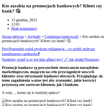
Kto zarabia na promocjach bankowych? Klient czy
bank? 🤔
15 grudnia, 2023
12:01
Brak komentarzy
Strona główna
»
Artykuły
»
Codzienna bankowość
»
Kto zarabia na
promocjach bankowych? Klient czy bank? 🤔
Prev
Poprzedni wpis
Letyshops reklamacja – co zrobić podczas
zagubionego cashbacku❓
Następny wpis
Co to jest link afiliacyjny? 🔗 Jak działa?
Następny
Promocje bankowe są powszechnie stosowanym narzędziem
marketingowym, mającym na celu przyciągnięcie nowych
klientów oraz utrzymanie lojalności obecnych. Przyglądając się
temu zagadnieniu ważne jest aby zrozumieć, jakie korzyści
przynoszą one zarówno klientom, jak i bankom.
A więc… komu się to bardziej opłaca?