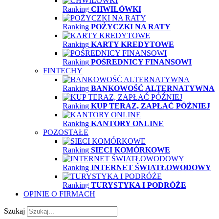
Ranking
CHWILÓWKI
Ranking
POŻYCZKI NA RATY
Ranking
KARTY KREDYTOWE
Ranking
POŚREDNICY FINANSOWI
FINTECHY
Ranking
BANKOWOŚĆ ALTERNATYWNA
Ranking
KUP TERAZ, ZAPŁAĆ PÓŹNIEJ
Ranking
KANTORY ONLINE
POZOSTAŁE
Ranking
SIECI KOMÓRKOWE
Ranking
INTERNET ŚWIATŁOWODOWY
Ranking
TURYSTYKA I PODRÓŻE
OPINIE O FIRMACH
Szukaj