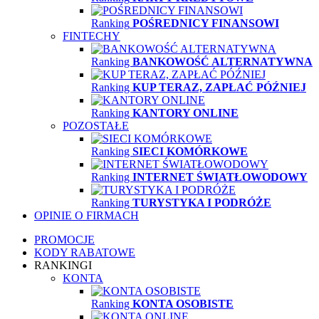
Ranking
POŚREDNICY FINANSOWI
FINTECHY
Ranking
BANKOWOŚĆ ALTERNATYWNA
Ranking
KUP TERAZ, ZAPŁAĆ PÓŹNIEJ
Ranking
KANTORY ONLINE
POZOSTAŁE
Ranking
SIECI KOMÓRKOWE
Ranking
INTERNET ŚWIATŁOWODOWY
Ranking
TURYSTYKA I PODRÓŻE
OPINIE O FIRMACH
PROMOCJE
KODY RABATOWE
RANKINGI
KONTA
Ranking
KONTA OSOBISTE