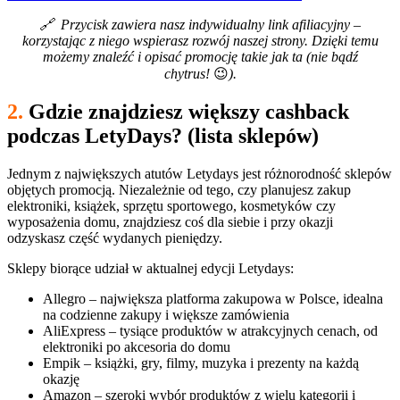
🔗
Przycisk zawiera nasz indywidualny link afiliacyjny –
korzystając z niego wspierasz rozwój naszej strony. Dzięki temu
możemy znaleźć i opisać promocję takie jak ta (nie bądź
chytrus!
😉
).
2.
Gdzie znajdziesz większy cashback
podczas LetyDays? (lista sklepów)
Jednym z największych atutów Letydays jest różnorodność sklepów
objętych promocją. Niezależnie od tego, czy planujesz zakup
elektroniki, książek, sprzętu sportowego, kosmetyków czy
wyposażenia domu, znajdziesz coś dla siebie i przy okazji
odzyskasz część wydanych pieniędzy.
Sklepy biorące udział w aktualnej edycji Letydays:
Allegro – największa platforma zakupowa w Polsce, idealna
na codzienne zakupy i większe zamówienia
AliExpress – tysiące produktów w atrakcyjnych cenach, od
elektroniki po akcesoria do domu
Empik – książki, gry, filmy, muzyka i prezenty na każdą
okazję
Amazon – szeroki wybór produktów z wielu kategorii i