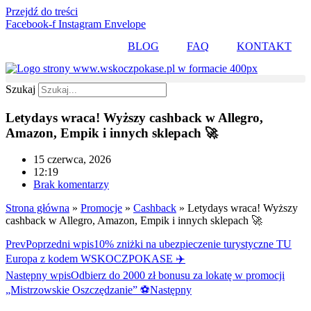
Przejdź do treści
Facebook-f
Instagram
Envelope
BLOG
FAQ
KONTAKT
Szukaj
Letydays wraca! Wyższy cashback w Allegro,
Amazon, Empik i innych sklepach 🚀
15 czerwca, 2026
12:19
Brak komentarzy
Strona główna
»
Promocje
»
Cashback
»
Letydays wraca! Wyższy
cashback w Allegro, Amazon, Empik i innych sklepach 🚀
Prev
Poprzedni wpis
10% zniżki na ubezpieczenie turystyczne TU
Europa z kodem WSKOCZPOKASE ✈️
Następny wpis
Odbierz do 2000 zł bonusu za lokatę w promocji
„Mistrzowskie Oszczędzanie” ⚽
Następny