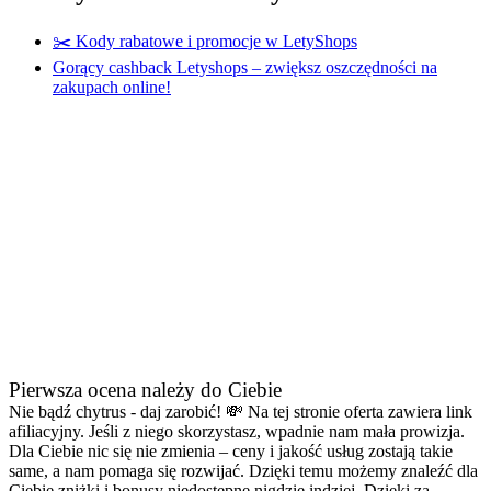
✂️ Kody rabatowe i promocje w LetyShops
Gorący cashback Letyshops – zwiększ oszczędności na
zakupach online!
Pierwsza ocena należy do Ciebie
Nie bądź chytrus - daj zarobić! 💸
Na tej stronie oferta zawiera link
afiliacyjny. Jeśli z niego skorzystasz, wpadnie nam mała prowizja.
Dla Ciebie nic się nie zmienia – ceny i jakość usług zostają takie
same, a nam pomaga się rozwijać. Dzięki temu możemy znaleźć dla
Ciebie zniżki i bonusy niedostępne nigdzie indziej. Dzięki za