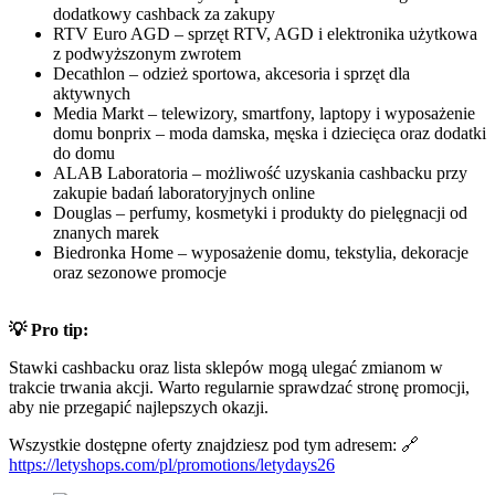
dodatkowy cashback za zakupy
RTV Euro AGD – sprzęt RTV, AGD i elektronika użytkowa
z podwyższonym zwrotem
Decathlon – odzież sportowa, akcesoria i sprzęt dla
aktywnych
Media Markt – telewizory, smartfony, laptopy i wyposażenie
domu bonprix – moda damska, męska i dziecięca oraz dodatki
do domu
ALAB Laboratoria – możliwość uzyskania cashbacku przy
zakupie badań laboratoryjnych online
Douglas – perfumy, kosmetyki i produkty do pielęgnacji od
znanych marek
Biedronka Home – wyposażenie domu, tekstylia, dekoracje
oraz sezonowe promocje
💡 Pro tip:
Stawki cashbacku oraz lista sklepów mogą ulegać zmianom w
trakcie trwania akcji. Warto regularnie sprawdzać stronę promocji,
aby nie przegapić najlepszych okazji.
Wszystkie dostępne oferty znajdziesz pod tym adresem: 🔗
https://letyshops.com/pl/promotions/letydays26