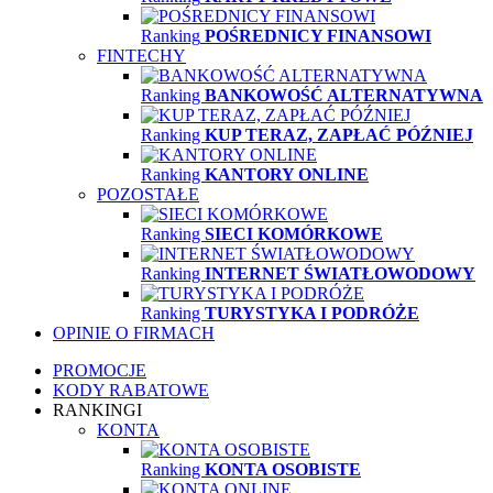
Ranking
POŚREDNICY FINANSOWI
FINTECHY
Ranking
BANKOWOŚĆ ALTERNATYWNA
Ranking
KUP TERAZ, ZAPŁAĆ PÓŹNIEJ
Ranking
KANTORY ONLINE
POZOSTAŁE
Ranking
SIECI KOMÓRKOWE
Ranking
INTERNET ŚWIATŁOWODOWY
Ranking
TURYSTYKA I PODRÓŻE
OPINIE O FIRMACH
PROMOCJE
KODY RABATOWE
RANKINGI
KONTA
Ranking
KONTA OSOBISTE