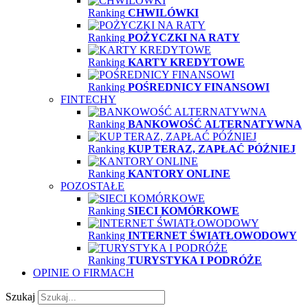
Ranking
CHWILÓWKI
Ranking
POŻYCZKI NA RATY
Ranking
KARTY KREDYTOWE
Ranking
POŚREDNICY FINANSOWI
FINTECHY
Ranking
BANKOWOŚĆ ALTERNATYWNA
Ranking
KUP TERAZ, ZAPŁAĆ PÓŹNIEJ
Ranking
KANTORY ONLINE
POZOSTAŁE
Ranking
SIECI KOMÓRKOWE
Ranking
INTERNET ŚWIATŁOWODOWY
Ranking
TURYSTYKA I PODRÓŻE
OPINIE O FIRMACH
Szukaj