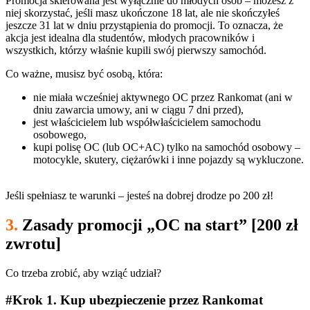
Promocja skierowana jest wyłącznie do młodych osób – możesz z
niej skorzystać, jeśli masz ukończone 18 lat, ale nie skończyłeś
jeszcze 31 lat w dniu przystąpienia do promocji. To oznacza, że
akcja jest idealna dla studentów, młodych pracowników i
wszystkich, którzy właśnie kupili swój pierwszy samochód.
Co ważne, musisz być osobą, która:
nie miała wcześniej aktywnego OC przez Rankomat (ani w
dniu zawarcia umowy, ani w ciągu 7 dni przed),
jest właścicielem lub współwłaścicielem samochodu
osobowego,
kupi polisę OC (lub OC+AC) tylko na samochód osobowy –
motocykle, skutery, ciężarówki i inne pojazdy są wykluczone.
Jeśli spełniasz te warunki – jesteś na dobrej drodze po 200 zł!
3.
Zasady promocji „OC na start” [200 zł
zwrotu]
Co trzeba zrobić, aby wziąć udział?
#Krok 1. Kup ubezpieczenie przez Rankomat