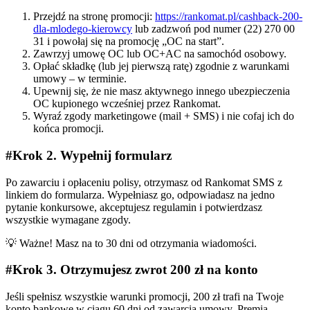
Przejdź na stronę promocji:
https://rankomat.pl/cashback-200-
dla-mlodego-kierowcy
lub zadzwoń pod numer (22) 270 00
31 i powołaj się na promocję „OC na start”.
Zawrzyj umowę OC lub OC+AC na samochód osobowy.
Opłać składkę (lub jej pierwszą ratę) zgodnie z warunkami
umowy – w terminie.
Upewnij się, że nie masz aktywnego innego ubezpieczenia
OC kupionego wcześniej przez Rankomat.
Wyraź zgody marketingowe (mail + SMS) i nie cofaj ich do
końca promocji.
#Krok 2. Wypełnij formularz
Po zawarciu i opłaceniu polisy, otrzymasz od Rankomat SMS z
linkiem do formularza. Wypełniasz go, odpowiadasz na jedno
pytanie konkursowe, akceptujesz regulamin i potwierdzasz
wszystkie wymagane zgody.
💡 Ważne! Masz na to 30 dni od otrzymania wiadomości.
#Krok 3. Otrzymujesz zwrot 200 zł na konto
Jeśli spełnisz wszystkie warunki promocji, 200 zł trafi na Twoje
konto bankowe w ciągu 60 dni od zawarcia umowy. Premia