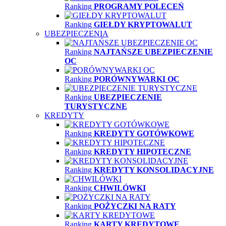
Ranking
PROGRAMY POLECEŃ
Ranking
GIEŁDY KRYPTOWALUT
UBEZPIECZENIA
Ranking
NAJTAŃSZE UBEZPIECZENIE
OC
Ranking
PORÓWNYWARKI OC
Ranking
UBEZPIECZENIE
TURYSTYCZNE
KREDYTY
Ranking
KREDYTY GOTÓWKOWE
Ranking
KREDYTY HIPOTECZNE
Ranking
KREDYTY KONSOLIDACYJNE
Ranking
CHWILÓWKI
Ranking
POŻYCZKI NA RATY
Ranking
KARTY KREDYTOWE