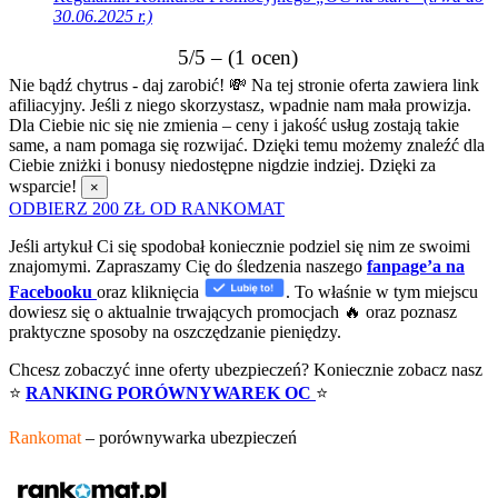
30.06.2025 r.)
5/5 – (1 ocen)
Nie bądź chytrus - daj zarobić! 💸
Na tej stronie oferta zawiera link
afiliacyjny. Jeśli z niego skorzystasz, wpadnie nam mała prowizja.
Dla Ciebie nic się nie zmienia – ceny i jakość usług zostają takie
same, a nam pomaga się rozwijać. Dzięki temu możemy znaleźć dla
Ciebie zniżki i bonusy niedostępne nigdzie indziej. Dzięki za
wsparcie!
×
ODBIERZ 200 ZŁ OD RANKOMAT
Jeśli artykuł Ci się spodobał koniecznie podziel się nim ze swoimi
znajomymi. Zapraszamy Cię do śledzenia naszego
fanpage’a na
Facebooku
oraz kliknięcia
. To właśnie w tym miejscu
dowiesz się o aktualnie trwających promocjach 🔥 oraz poznasz
praktyczne sposoby na oszczędzanie pieniędzy.
Chcesz zobaczyć inne oferty ubezpieczeń? Koniecznie zobacz nasz
⭐
RANKING PORÓWNYWAREK OC
⭐
Rankomat
– porównywarka ubezpieczeń