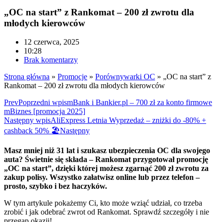
„OC na start” z Rankomat – 200 zł zwrotu dla
młodych kierowców
12 czerwca, 2025
10:28
Brak komentarzy
Strona główna
»
Promocje
»
Porównywarki OC
»
„OC na start” z
Rankomat – 200 zł zwrotu dla młodych kierowców
Prev
Poprzedni wpis
mBank i Bankier.pl – 700 zł za konto firmowe
mBiznes [promocja 2025]
Następny wpis
AliExpress Letnia Wyprzedaż – zniżki do -80% +
cashback 50% 🏖️
Następny
Masz mniej niż 31 lat i szukasz ubezpieczenia OC dla swojego
auta? Świetnie się składa – Rankomat przygotował promocję
„OC na start”, dzięki której możesz zgarnąć 200 zł zwrotu za
zakup polisy. Wszystko załatwisz online lub przez telefon –
prosto, szybko i bez haczyków.
W tym artykule pokażemy Ci, kto może wziąć udział, co trzeba
zrobić i jak odebrać zwrot od Rankomat. Sprawdź szczegóły i nie
przegap okazji!