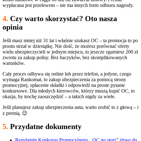
wypłacana jest przelewem – nie ma innych form odbioru nagrody.
4.
Czy warto skorzystać? Oto nasza
opinia
Jeśli masz mniej niż 31 lat i właśnie szukasz OC – ta promocja to po
prostu strzał w dziesiątkę. Nie dość, że możesz porównać oferty
wielu ubezpieczycieli w jednym miejscu, to jeszcze zgarniesz 200 zł
zwrotu za zakup polisy. Bez haczyków, bez skomplikowanych
warunków.
Cały proces odbywa się online lub przez telefon, a jedyne, czego
wymaga Rankomat, to zakup ubezpieczenia za pomocą strony
promocyjnej, opłacenie składki i odpowiedź na proste pytanie
konkursowe. Dla młodych kierowców, którzy muszą kupić OC, to
okazja, by trochę zaoszczędzić – a takich nigdy za wiele.
Jeśli planujesz zakup ubezpieczenia auta, warto zrobić to z głową – i
z premią. 😉
5.
Przydatne dokumenty
Regulamin Konkursu Promocyjnego
„OC na start” (trwa do