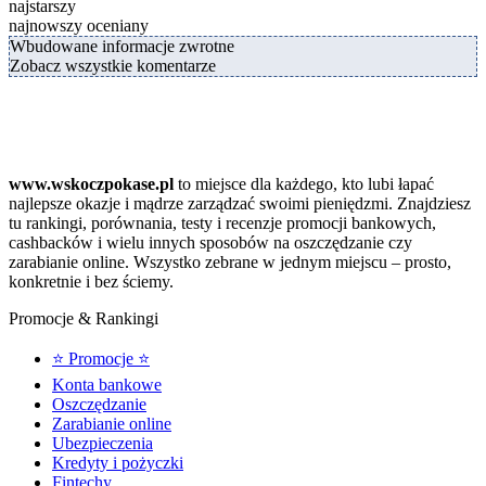
najstarszy
najnowszy
oceniany
Wbudowane informacje zwrotne
Zobacz wszystkie komentarze
www.wskoczpokase.pl
to miejsce dla każdego, kto lubi łapać
najlepsze okazje i mądrze zarządzać swoimi pieniędzmi. Znajdziesz
tu rankingi, porównania, testy i recenzje promocji bankowych,
cashbacków i wielu innych sposobów na oszczędzanie czy
zarabianie online. Wszystko zebrane w jednym miejscu – prosto,
konkretnie i bez ściemy.
Promocje & Rankingi
⭐ Promocje ⭐
Konta bankowe
Oszczędzanie
Zarabianie online
Ubezpieczenia
Kredyty i pożyczki
Fintechy