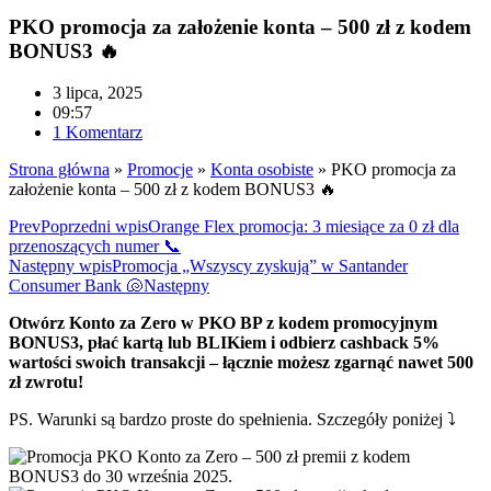
PKO promocja za założenie konta – 500 zł z kodem
BONUS3 🔥
3 lipca, 2025
09:57
1 Komentarz
Strona główna
»
Promocje
»
Konta osobiste
»
PKO promocja za
założenie konta – 500 zł z kodem BONUS3 🔥
Prev
Poprzedni wpis
Orange Flex promocja: 3 miesiące za 0 zł dla
przenoszących numer 📞
Następny wpis
Promocja „Wszyscy zyskują” w Santander
Consumer Bank 🐚
Następny
Otwórz Konto za Zero w PKO BP z kodem promocyjnym
BONUS3, płać kartą lub BLIKiem i odbierz cashback 5%
wartości swoich transakcji – łącznie możesz zgarnąć nawet 500
zł zwrotu!
PS. Warunki są bardzo proste do spełnienia. Szczegóły poniżej ⤵️