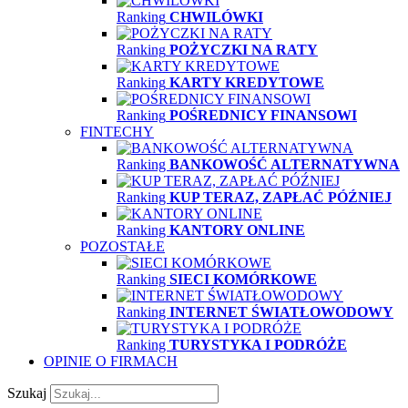
Ranking
CHWILÓWKI
Ranking
POŻYCZKI NA RATY
Ranking
KARTY KREDYTOWE
Ranking
POŚREDNICY FINANSOWI
FINTECHY
Ranking
BANKOWOŚĆ ALTERNATYWNA
Ranking
KUP TERAZ, ZAPŁAĆ PÓŹNIEJ
Ranking
KANTORY ONLINE
POZOSTAŁE
Ranking
SIECI KOMÓRKOWE
Ranking
INTERNET ŚWIATŁOWODOWY
Ranking
TURYSTYKA I PODRÓŻE
OPINIE O FIRMACH
Szukaj