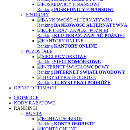
Ranking
POŚREDNICY FINANSOWI
FINTECHY
Ranking
BANKOWOŚĆ ALTERNATYWNA
Ranking
KUP TERAZ, ZAPŁAĆ PÓŹNIEJ
Ranking
KANTORY ONLINE
POZOSTAŁE
Ranking
SIECI KOMÓRKOWE
Ranking
INTERNET ŚWIATŁOWODOWY
Ranking
TURYSTYKA I PODRÓŻE
OPINIE O FIRMACH
PROMOCJE
KODY RABATOWE
RANKINGI
KONTA
Ranking
KONTA OSOBISTE