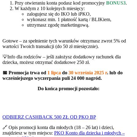
Przy otwieraniu konta podasz kod promocyjny
BONUS3
.
W każdym z 10 kolejnych miesięcy:
zalogujesz się do IKO lub iPKO,
wykonasz min. 1 płatność kartą / BLIKiem,
utrzymasz zgodę marketingową.
Gotowe – za spełnienie tych warunków otrzymasz zwrot 5% od
wartości Twoich transakcji (do 50 zł miesięcznie).
💡Info dla rodziców – jeśli założysz dodatkowy rachunek dla
dziecka, możesz otrzymać dodatkowe 250 zł.
📅 Promocja trwa od
1 lipca
do
30 września 2025 r
. lub do
wcześniejszego wyczerpania puli 24 000 nagród.
Do końca promocji pozostało:
Dni
Godziny
Minuty
Sekundy
ODBIERZ CASHBACK 500 ZŁ OD PKO BP
🔗 Opis promocji konta dla młodych (18 – 26 lat) i dzieci,
znajdziesz w tym miejscu:
PKO Konto dla dziecka i młodych –