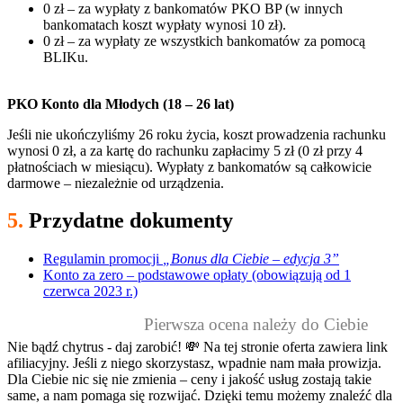
0 zł – za wypłaty z bankomatów PKO BP (w innych
bankomatach koszt wypłaty wynosi 10 zł).
0 zł – za wypłaty ze wszystkich bankomatów za pomocą
BLIKu.
PKO Konto dla Młodych (18 – 26 lat)
Jeśli nie ukończyliśmy 26 roku życia, koszt prowadzenia rachunku
wynosi 0 zł, a za kartę do rachunku zapłacimy 5 zł (0 zł przy 4
płatnościach w miesiącu). Wypłaty z bankomatów są całkowicie
darmowe – niezależnie od urządzenia.
5.
Przydatne dokumenty
Regulamin promocji
„Bonus dla Ciebie – edycja 3”
Konto za zero – podstawowe opłaty (obowiązują od 1
czerwca 2023 r.)
Pierwsza ocena należy do Ciebie
Nie bądź chytrus - daj zarobić! 💸
Na tej stronie oferta zawiera link
afiliacyjny. Jeśli z niego skorzystasz, wpadnie nam mała prowizja.
Dla Ciebie nic się nie zmienia – ceny i jakość usług zostają takie
same, a nam pomaga się rozwijać. Dzięki temu możemy znaleźć dla