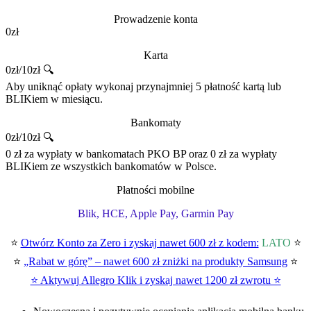
Prowadzenie konta
0zł
Karta
0zł/10zł 🔍
Aby uniknąć opłaty wykonaj przynajmniej 5 płatność kartą lub
BLIKiem w miesiącu.
Bankomaty
0zł/10zł 🔍
0 zł za wypłaty w bankomatach PKO BP oraz 0 zł za wypłaty
BLIKiem ze wszystkich bankomatów w Polsce.
Płatności mobilne
Blik, HCE, Apple Pay, Garmin Pay
⭐
Otwórz Konto za Zero i zyskaj nawet 600 zł z kodem:
LATO
⭐
⭐
„Rabat w górę” – nawet 600 zł zniżki na produkty Samsung
⭐
⭐ Aktywuj Allegro Klik i zyskaj nawet 1200 zł zwrotu ⭐