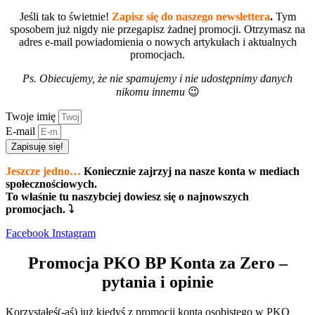
Jeśli tak to świetnie!
Zapisz się do naszego newslettera
.
Tym
sposobem już nigdy nie przegapisz żadnej promocji. Otrzymasz na
adres e-mail powiadomienia o nowych artykułach i aktualnych
promocjach.
Ps. Obiecujemy, że nie spamujemy i nie udostępnimy danych
nikomu innemu
😉
Twoje imię
E-mail
Zapisuję się!
Jeszcze jedno…
Koniecznie zajrzyj na nasze konta w mediach
społecznościowych.
To właśnie tu naszybciej dowiesz się o najnowszych
promocjach. ⤵
Facebook
Instagram
Promocja PKO BP Konta za Zero –
pytania i opinie
Korzystałeś(-aś) już kiedyś z promocji konta osobistego w PKO