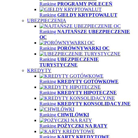
Ranking
PROGRAMY POLECEŃ
Ranking
GIEŁDY KRYPTOWALUT
UBEZPIECZENIA
Ranking
NAJTAŃSZE UBEZPIECZENIE
OC
Ranking
PORÓWNYWARKI OC
Ranking
UBEZPIECZENIE
TURYSTYCZNE
KREDYTY
Ranking
KREDYTY GOTÓWKOWE
Ranking
KREDYTY HIPOTECZNE
Ranking
KREDYTY KONSOLIDACYJNE
Ranking
CHWILÓWKI
Ranking
POŻYCZKI NA RATY
Ranking
KARTY KREDYTOWE