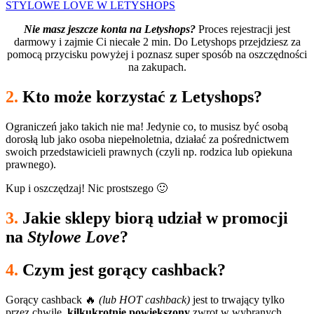
STYLOWE LOVE W LETYSHOPS
Nie masz jeszcze konta na Letyshops?
Proces rejestracji jest
darmowy i zajmie Ci niecałe 2 min. Do Letyshops przejdziesz za
pomocą przycisku powyżej i poznasz super sposób na oszczędności
na zakupach.
2.
Kto może korzystać z Letyshops?
Ograniczeń jako takich nie ma! Jedynie co, to musisz być osobą
dorosłą lub jako osoba niepełnoletnia, działać za pośrednictwem
swoich przedstawicieli prawnych (czyli np. rodzica lub opiekuna
prawnego).
Kup i oszczędzaj! Nic prostszego 🙂
3.
Jakie sklepy biorą udział w promocji
na
Stylowe Love
?
4.
Czym jest gorący cashback?
Gorący cashback 🔥
(lub HOT cashback)
jest to trwający tylko
przez chwilę,
kilkukrotnie powiększony
zwrot w wybranych