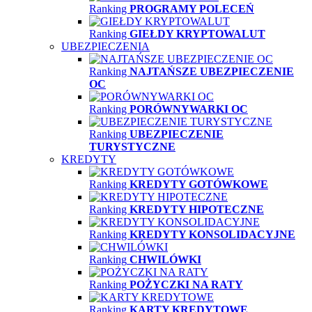
Ranking
PROGRAMY POLECEŃ
Ranking
GIEŁDY KRYPTOWALUT
UBEZPIECZENIA
Ranking
NAJTAŃSZE UBEZPIECZENIE
OC
Ranking
PORÓWNYWARKI OC
Ranking
UBEZPIECZENIE
TURYSTYCZNE
KREDYTY
Ranking
KREDYTY GOTÓWKOWE
Ranking
KREDYTY HIPOTECZNE
Ranking
KREDYTY KONSOLIDACYJNE
Ranking
CHWILÓWKI
Ranking
POŻYCZKI NA RATY
Ranking
KARTY KREDYTOWE