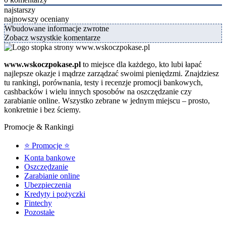
najstarszy
najnowszy
oceniany
Wbudowane informacje zwrotne
Zobacz wszystkie komentarze
www.wskoczpokase.pl
to miejsce dla każdego, kto lubi łapać
najlepsze okazje i mądrze zarządzać swoimi pieniędzmi. Znajdziesz
tu rankingi, porównania, testy i recenzje promocji bankowych,
cashbacków i wielu innych sposobów na oszczędzanie czy
zarabianie online. Wszystko zebrane w jednym miejscu – prosto,
konkretnie i bez ściemy.
Promocje & Rankingi
⭐ Promocje ⭐
Konta bankowe
Oszczędzanie
Zarabianie online
Ubezpieczenia
Kredyty i pożyczki
Fintechy
Pozostałe