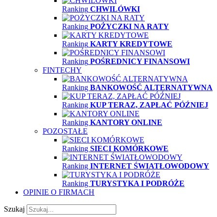
Ranking
CHWILÓWKI
Ranking
POŻYCZKI NA RATY
Ranking
KARTY KREDYTOWE
Ranking
POŚREDNICY FINANSOWI
FINTECHY
Ranking
BANKOWOŚĆ ALTERNATYWNA
Ranking
KUP TERAZ, ZAPŁAĆ PÓŹNIEJ
Ranking
KANTORY ONLINE
POZOSTAŁE
Ranking
SIECI KOMÓRKOWE
Ranking
INTERNET ŚWIATŁOWODOWY
Ranking
TURYSTYKA I PODRÓŻE
OPINIE O FIRMACH
Szukaj