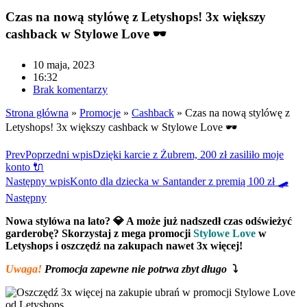
Czas na nową stylówę z Letyshops! 3x większy
cashback w Stylowe Love 🕶
10 maja, 2023
16:32
Brak komentarzy
Strona główna
»
Promocje
»
Cashback
»
Czas na nową stylówę z
Letyshops! 3x większy cashback w Stylowe Love 🕶
Prev
Poprzedni wpis
Dzięki karcie z Żubrem, 200 zł zasiliło moje
konto 🔌
Następny wpis
Konto dla dziecka w Santander z premią 100 zł 🛹
Następny
Nowa stylówa na lato? 💎 A może już nadszedł czas odświeżyć
garderobę? Skorzystaj z mega promocji
Stylowe Love
w
Letyshops i oszczędź na zakupach nawet 3x więcej!
Uwaga!
Promocja zapewne nie potrwa zbyt długo
⤵