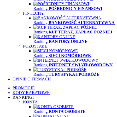
Ranking
POŚREDNICY FINANSOWI
FINTECHY
Ranking
BANKOWOŚĆ ALTERNATYWNA
Ranking
KUP TERAZ, ZAPŁAĆ PÓŹNIEJ
Ranking
KANTORY ONLINE
POZOSTAŁE
Ranking
SIECI KOMÓRKOWE
Ranking
INTERNET ŚWIATŁOWODOWY
Ranking
TURYSTYKA I PODRÓŻE
OPINIE O FIRMACH
PROMOCJE
KODY RABATOWE
RANKINGI
KONTA
Ranking
KONTA OSOBISTE