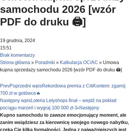
samochodu 2026 [wzór
PDF do druku 🖨️]
19 grudnia, 2024
15:51
Brak komentarzy
Strona główna
»
Poradniki
»
Kalkulacja OC/AC
»
Umowa
kupna sprzedaży samochodu 2026 [wzór PDF do druku 🖨️]
Prev
Poprzedni wpis
Rekordowa premia z CitiKontem: zgarnij
700 zł w gotówce🔥
Następny wpis
Loteria Letyshops finał – wejdź na pokład
pociągu marzeń i wygraj 100 000 zł 🥳
Następny
Kupno samochodu to zawsze emocjonujący moment, ale
zanim wsiądziesz za kierownicę swojego nowego nabytku,
czeka Cię kilka formalności. Jedną z najważniejszych jest