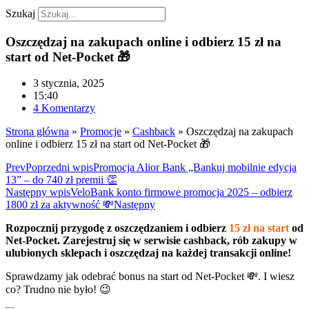
Szukaj
Oszczędzaj na zakupach online i odbierz 15 zł na
start od Net-Pocket 🎁
3 stycznia, 2025
15:40
4 Komentarzy
Strona główna
»
Promocje
»
Cashback
»
Oszczędzaj na zakupach
online i odbierz 15 zł na start od Net-Pocket 🎁
Prev
Poprzedni wpis
Promocja Alior Bank „Bankuj mobilnie edycja
13” – do 740 zł premii 👏
Następny wpis
VeloBank konto firmowe promocja 2025 – odbierz
1800 zł za aktywność 💸
Następny
Rozpocznij przygodę z oszczędzaniem i odbierz
15 zł na start
od
Net-Pocket. Zarejestruj się w serwisie cashback, rób zakupy w
ulubionych sklepach i oszczędzaj na każdej transakcji online!
Sprawdzamy jak odebrać bonus na start od Net-Pocket 💸. I wiesz
co? Trudno nie było! 😉