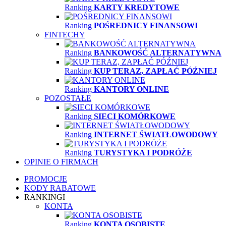
Ranking
KARTY KREDYTOWE
Ranking
POŚREDNICY FINANSOWI
FINTECHY
Ranking
BANKOWOŚĆ ALTERNATYWNA
Ranking
KUP TERAZ, ZAPŁAĆ PÓŹNIEJ
Ranking
KANTORY ONLINE
POZOSTAŁE
Ranking
SIECI KOMÓRKOWE
Ranking
INTERNET ŚWIATŁOWODOWY
Ranking
TURYSTYKA I PODRÓŻE
OPINIE O FIRMACH
PROMOCJE
KODY RABATOWE
RANKINGI
KONTA
Ranking
KONTA OSOBISTE