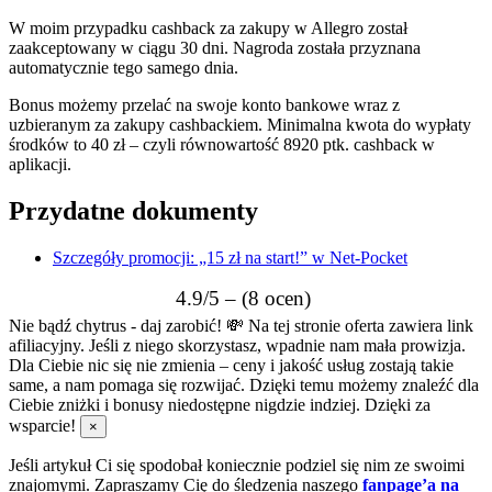
W moim przypadku cashback za zakupy w Allegro został
zaakceptowany w ciągu 30 dni. Nagroda została przyznana
automatycznie tego samego dnia.
Bonus możemy przelać na swoje konto bankowe wraz z
uzbieranym za zakupy cashbackiem. Minimalna kwota do wypłaty
środków to 40 zł – czyli równowartość 8920 ptk. cashback w
aplikacji.
Przydatne dokumenty
Szczegóły promocji: „15 zł na start!” w Net-Pocket
4.9/5 – (8 ocen)
Nie bądź chytrus - daj zarobić! 💸
Na tej stronie oferta zawiera link
afiliacyjny. Jeśli z niego skorzystasz, wpadnie nam mała prowizja.
Dla Ciebie nic się nie zmienia – ceny i jakość usług zostają takie
same, a nam pomaga się rozwijać. Dzięki temu możemy znaleźć dla
Ciebie zniżki i bonusy niedostępne nigdzie indziej. Dzięki za
wsparcie!
×
Jeśli artykuł Ci się spodobał koniecznie podziel się nim ze swoimi
znajomymi. Zapraszamy Cię do śledzenia naszego
fanpage’a na