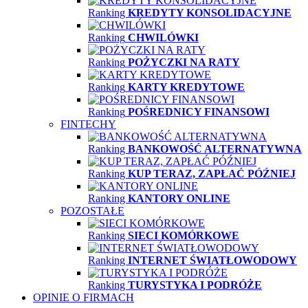
Ranking
KREDYTY KONSOLIDACYJNE
Ranking
CHWILÓWKI
Ranking
POŻYCZKI NA RATY
Ranking
KARTY KREDYTOWE
Ranking
POŚREDNICY FINANSOWI
FINTECHY
Ranking
BANKOWOŚĆ ALTERNATYWNA
Ranking
KUP TERAZ, ZAPŁAĆ PÓŹNIEJ
Ranking
KANTORY ONLINE
POZOSTAŁE
Ranking
SIECI KOMÓRKOWE
Ranking
INTERNET ŚWIATŁOWODOWY
Ranking
TURYSTYKA I PODRÓŻE
OPINIE O FIRMACH