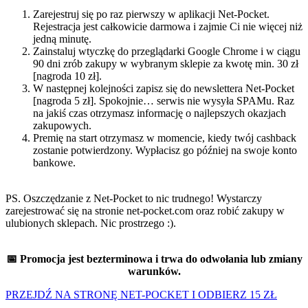
Zarejestruj się po raz pierwszy w aplikacji Net-Pocket.
Rejestracja jest całkowicie darmowa i zajmie Ci nie więcej niż
jedną minutę.
Zainstaluj wtyczkę do przeglądarki Google Chrome i w ciągu
90 dni zrób zakupy w wybranym sklepie za kwotę min. 30 zł
[nagroda 10 zł].
W następnej kolejności zapisz się do newslettera Net-Pocket
[nagroda 5 zł]. Spokojnie… serwis nie wysyła SPAMu. Raz
na jakiś czas otrzymasz informację o najlepszych okazjach
zakupowych.
Premię na start otrzymasz w momencie, kiedy twój cashback
zostanie potwierdzony. Wypłacisz go później na swoje konto
bankowe.
PS. Oszczędzanie z Net-Pocket to nic trudnego! Wystarczy
zarejestrować się na stronie net-pocket.com oraz robić zakupy w
ulubionych sklepach. Nic prostrzego :).
📅 Promocja jest bezterminowa i trwa do odwołania lub zmiany
warunków.
PRZEJDŹ NA STRONĘ NET-POCKET I ODBIERZ 15 ZŁ