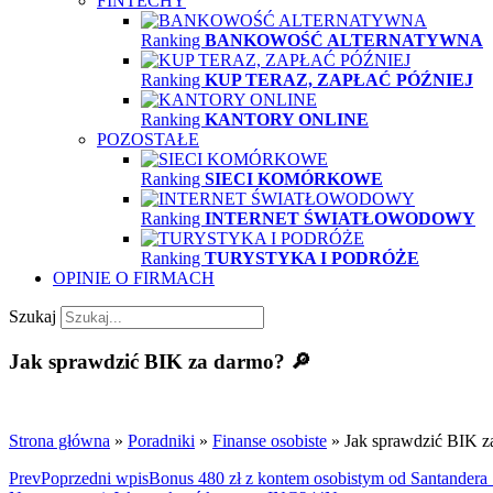
FINTECHY
Ranking
BANKOWOŚĆ ALTERNATYWNA
Ranking
KUP TERAZ, ZAPŁAĆ PÓŹNIEJ
Ranking
KANTORY ONLINE
POZOSTAŁE
Ranking
SIECI KOMÓRKOWE
Ranking
INTERNET ŚWIATŁOWODOWY
Ranking
TURYSTYKA I PODRÓŻE
OPINIE O FIRMACH
Szukaj
Jak sprawdzić BIK za darmo? 🔎
Strona główna
»
Poradniki
»
Finanse osobiste
»
Jak sprawdzić BIK z
Prev
Poprzedni wpis
Bonus 480 zł z kontem osobistym od Santandera