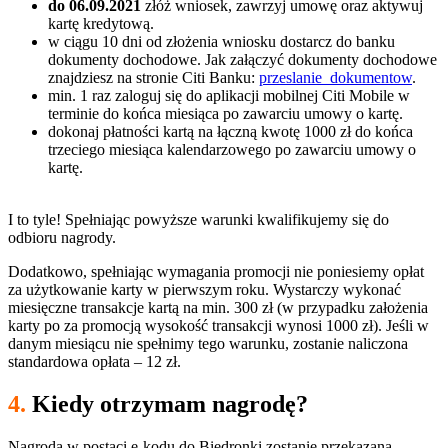
do 06.09.2021
złóż wniosek, zawrzyj umowę oraz aktywuj
kartę kredytową.
w ciągu 10 dni od złożenia wniosku dostarcz do banku
dokumenty dochodowe. Jak załączyć dokumenty dochodowe
znajdziesz na stronie Citi Banku:
przeslanie_dokumentow
.
min. 1 raz zaloguj się do aplikacji mobilnej Citi Mobile w
terminie do końca miesiąca po zawarciu umowy o kartę.
dokonaj płatności kartą na łączną kwotę 1000 zł do końca
trzeciego miesiąca kalendarzowego po zawarciu umowy o
kartę.
I to tyle! Spełniając powyższe warunki kwalifikujemy się do
odbioru nagrody.
Dodatkowo, spełniając wymagania promocji nie poniesiemy opłat
za użytkowanie karty w pierwszym roku. Wystarczy wykonać
miesięczne transakcje kartą na min. 300 zł (w przypadku założenia
karty po za promocją wysokość transakcji wynosi 1000 zł). Jeśli w
danym miesiącu nie spełnimy tego warunku, zostanie naliczona
standardowa opłata – 12 zł.
4.
Kiedy otrzymam nagrodę?
Nagroda w postaci e-kodu do Biedronki zostanie przekazana