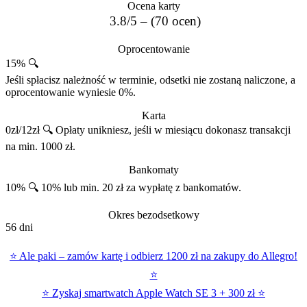
Ocena karty
3.8/5 – (70 ocen)
Oprocentowanie
15% 🔍
Jeśli spłacisz należność w terminie, odsetki nie zostaną naliczone, a
oprocentowanie wyniesie 0%.
Karta
0zł/12zł 🔍
Opłaty unikniesz, jeśli w miesiącu dokonasz transakcji
na min. 1000 zł.
Bankomaty
10% 🔍
10% lub min. 20 zł za wypłatę z bankomatów.
Okres bezodsetkowy
56 dni
⭐ Ale paki – zamów kartę i odbierz 1200 zł na zakupy do Allegro!
⭐
⭐ Zyskaj smartwatch Apple Watch SE 3 + 300 zł ⭐