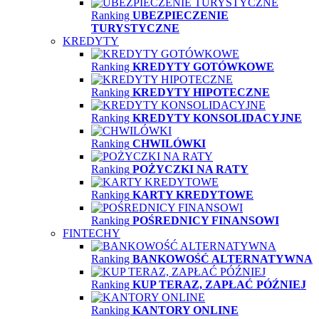
Ranking
UBEZPIECZENIE
TURYSTYCZNE
KREDYTY
Ranking
KREDYTY GOTÓWKOWE
Ranking
KREDYTY HIPOTECZNE
Ranking
KREDYTY KONSOLIDACYJNE
Ranking
CHWILÓWKI
Ranking
POŻYCZKI NA RATY
Ranking
KARTY KREDYTOWE
Ranking
POŚREDNICY FINANSOWI
FINTECHY
Ranking
BANKOWOŚĆ ALTERNATYWNA
Ranking
KUP TERAZ, ZAPŁAĆ PÓŹNIEJ
Ranking
KANTORY ONLINE