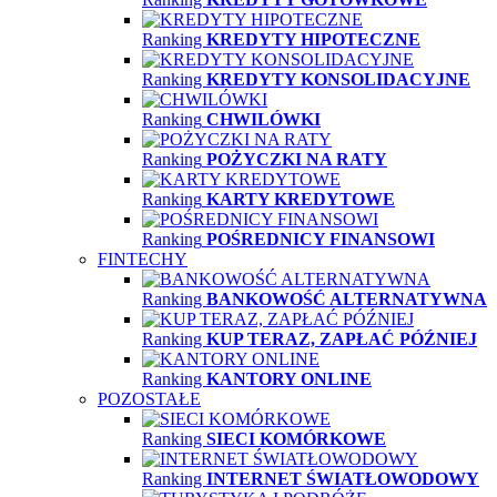
Ranking
KREDYTY HIPOTECZNE
Ranking
KREDYTY KONSOLIDACYJNE
Ranking
CHWILÓWKI
Ranking
POŻYCZKI NA RATY
Ranking
KARTY KREDYTOWE
Ranking
POŚREDNICY FINANSOWI
FINTECHY
Ranking
BANKOWOŚĆ ALTERNATYWNA
Ranking
KUP TERAZ, ZAPŁAĆ PÓŹNIEJ
Ranking
KANTORY ONLINE
POZOSTAŁE
Ranking
SIECI KOMÓRKOWE
Ranking
INTERNET ŚWIATŁOWODOWY