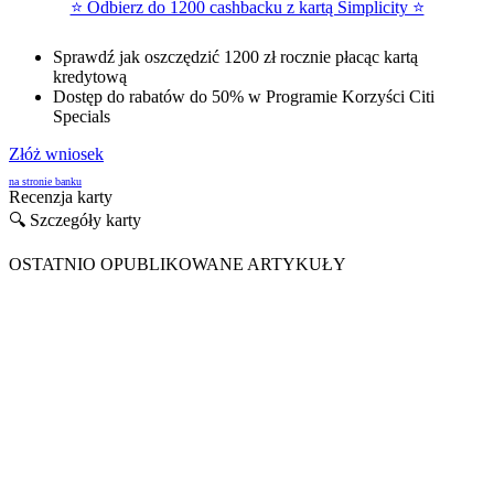
⭐ Odbierz do 1200 cashbacku z kartą Simplicity ⭐
Sprawdź jak oszczędzić 1200 zł rocznie płacąc kartą
kredytową
Dostęp do rabatów do 50% w Programie Korzyści Citi
Specials
Złóż wniosek
na stronie banku
Recenzja karty
🔍 Szczegóły karty
OSTATNIO OPUBLIKOWANE ARTYKUŁY