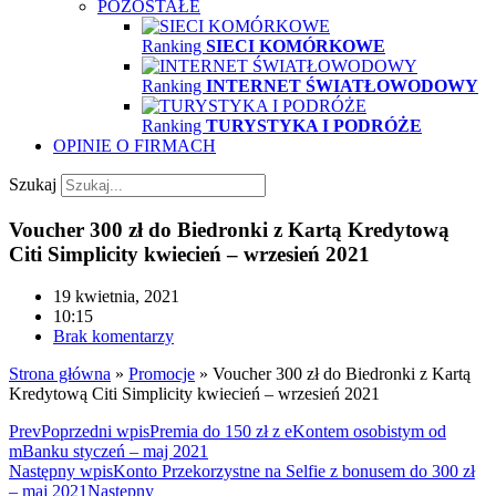
POZOSTAŁE
Ranking
SIECI KOMÓRKOWE
Ranking
INTERNET ŚWIATŁOWODOWY
Ranking
TURYSTYKA I PODRÓŻE
OPINIE O FIRMACH
Szukaj
Voucher 300 zł do Biedronki z Kartą Kredytową
Citi Simplicity kwiecień – wrzesień 2021
19 kwietnia, 2021
10:15
Brak komentarzy
Strona główna
»
Promocje
»
Voucher 300 zł do Biedronki z Kartą
Kredytową Citi Simplicity kwiecień – wrzesień 2021
Prev
Poprzedni wpis
Premia do 150 zł z eKontem osobistym od
mBanku styczeń – maj 2021
Następny wpis
Konto Przekorzystne na Selfie z bonusem do 300 zł
– maj 2021
Następny