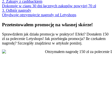
2. Zakupy z cashbackiem
Dokonuje w ciągu 30 dni łącznych zakupów powyżej 70 zł
3. Odbiór nagrody
Obydwoje otrzymujecie nagrody od Letyshops
Przetestowałem promocję na własnej skórze!
Sprawdziłem jak działa promocja w praktyce! Efekt? Dostałem 150
zł za polecenie Letyshops! Jak przebiegła promocja? Ile czekałem
nagrodę? Szczegóły znajdziesz w artykule poniżej.