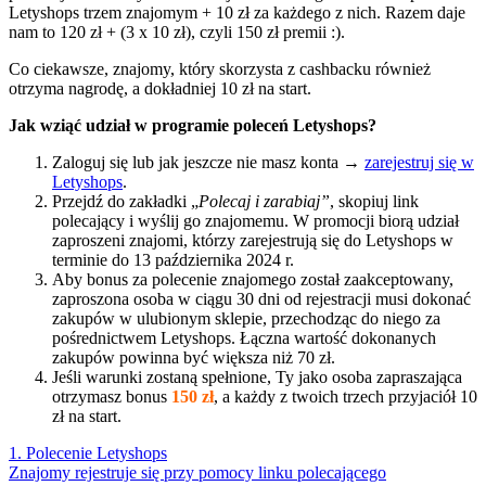
Letyshops trzem znajomym + 10 zł za każdego z nich. Razem daje
nam to 120 zł + (3 x 10 zł), czyli 150 zł premii :).
Co ciekawsze, znajomy, który skorzysta z cashbacku również
otrzyma nagrodę, a dokładniej 10 zł na start.
Jak wziąć udział w programie poleceń Letyshops?
Zaloguj się lub jak jeszcze nie masz konta →
zarejestruj się w
Letyshops
.
Przejdź do zakładki „
Polecaj i zarabiaj”
, skopiuj link
polecający i wyślij go znajomemu. W promocji biorą udział
zaproszeni znajomi, którzy zarejestrują się do Letyshops w
terminie do 13 października 2024 r.
Aby bonus za polecenie znajomego został zaakceptowany,
zaproszona osoba w ciągu 30 dni od rejestracji musi dokonać
zakupów w ulubionym sklepie, przechodząc do niego za
pośrednictwem Letyshops. Łączna wartość dokonanych
zakupów powinna być większa niż 70 zł.
Jeśli warunki zostaną spełnione, Ty jako osoba zapraszająca
otrzymasz bonus
150 zł
, a każdy z twoich trzech przyjaciół 10
zł na start.
1. Polecenie Letyshops
Znajomy rejestruje się przy pomocy linku polecającego