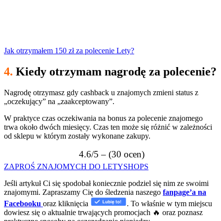
Jak otrzymałem 150 zł za polecenie Lety?
4.
Kiedy
otrzymam nagrodę za polecenie?
Nagrodę otrzymasz gdy cashback u znajomych zmieni status z
„oczekujący” na „zaakceptowany”.
W praktyce czas oczekiwania na bonus za polecenie znajomego
trwa około dwóch miesięcy. Czas ten może się różnić w zależności
od sklepu w którym zostały wykonane zakupy.
4.6/5 – (30 ocen)
ZAPROŚ ZNAJOMYCH DO LETYSHOPS
Jeśli artykuł Ci się spodobał koniecznie podziel się nim ze swoimi
znajomymi. Zapraszamy Cię do śledzenia naszego
fanpage’a na
Facebooku
oraz kliknięcia
. To właśnie w tym miejscu
dowiesz się o aktualnie trwających promocjach 🔥 oraz poznasz