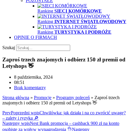
POZOSTAŁE
Ranking
SIECI KOMÓRKOWE
Ranking
INTERNET ŚWIATŁOWODOWY
Ranking
TURYSTYKA I PODRÓŻE
OPINIE O FIRMACH
Szukaj
Zaproś trzech znajomych i odbierz 150 zł premii od
Letyshops 👋
8 października, 2024
08:51
Brak komentarzy
Strona główna
»
Promocje
»
Programy poleceń
»
Zaproś trzech
znajomych i odbierz 150 zł premii od Letyshops 👋
Prev
Poprzedni wpis
Chwilówka: jak działa i na co zwrócić uwagę?
– zalety i ryzyka 🔎
Następny wpis
Nest Bank promocja – cashback 900 zł na konto
osobiste za wpływ wynagrodzenia 👌
Następny