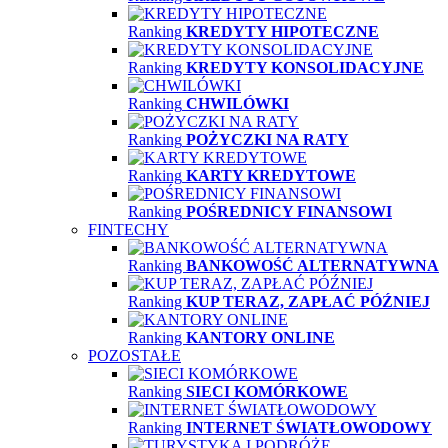
Ranking
KREDYTY HIPOTECZNE
Ranking
KREDYTY KONSOLIDACYJNE
Ranking
CHWILÓWKI
Ranking
POŻYCZKI NA RATY
Ranking
KARTY KREDYTOWE
Ranking
POŚREDNICY FINANSOWI
FINTECHY
Ranking
BANKOWOŚĆ ALTERNATYWNA
Ranking
KUP TERAZ, ZAPŁAĆ PÓŹNIEJ
Ranking
KANTORY ONLINE
POZOSTAŁE
Ranking
SIECI KOMÓRKOWE
Ranking
INTERNET ŚWIATŁOWODOWY