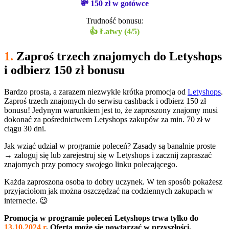
💸 150 zł w gotówce
Trudność bonusu:
👍 Łatwy (4/5)
1.
Zaproś trzech znajomych do Letyshops
i odbierz 150 zł bonusu
Bardzo prosta, a zarazem niezwykle krótka promocja od
Letyshops
.
Zaproś trzech znajomych do serwisu cashback i odbierz 150 zł
bonusu! Jedynym warunkiem jest to, że zaproszony znajomy musi
dokonać za pośrednictwem Letyshops zakupów za min. 70 zł w
ciągu 30 dni.
Jak wziąć udział w programie poleceń? Zasady są banalnie proste
→ zaloguj się lub zarejestruj się w Letyshops i zacznij zapraszać
znajomych przy pomocy swojego linku polecającego.
Każda zaproszona osoba to dobry uczynek. W ten sposób pokażesz
przyjaciołom jak można oszczędzać na codziennych zakupach w
internecie. 😉
Promocja w programie poleceń
Letyshops
trwa tylko do
13.10.2024 r
. Oferta może się powtarzać w przyszłości.