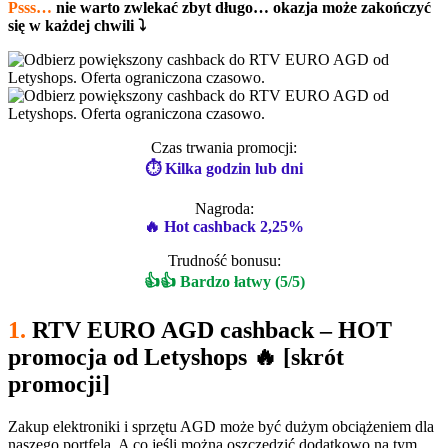
Psss…
nie warto zwlekać zbyt długo… okazja może zakończyć
się w każdej chwili ⤵
Czas trwania promocji:
⏱ Kilka godzin lub dni
Nagroda:
🔥 Hot cashback 2,25%
Trudność bonusu:
👍👍 Bardzo łatwy (5/5)
1.
RTV EURO AGD cashback – HOT
promocja od Letyshops
🔥 [skrót
promocji]
Zakup elektroniki i sprzętu AGD może być dużym obciążeniem dla
naszego portfela. A co jeśli można oszczędzić dodatkowo na tym