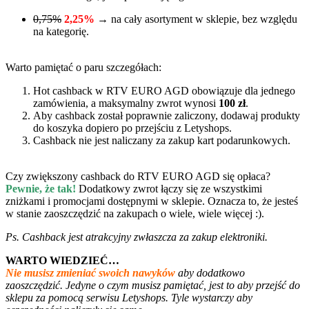
0,75%
2,25%
→ na cały asortyment w sklepie, bez względu
na kategorię.
Warto pamiętać o paru szczegółach:
Hot cashback w RTV EURO AGD obowiązuje dla jednego
zamówienia, a maksymalny zwrot wynosi
100 zł
.
Aby cashback został poprawnie zaliczony, dodawaj produkty
do koszyka dopiero po przejściu z Letyshops.
Cashback nie jest naliczany za zakup kart podarunkowych.
Czy zwiększony cashback do RTV EURO AGD się opłaca?
Pewnie, że tak!
Dodatkowy zwrot łączy się ze wszystkimi
zniżkami i promocjami dostępnymi w sklepie. Oznacza to, że jesteś
w stanie zaoszczędzić na zakupach o wiele, wiele więcej :).
Ps. Cashback jest atrakcyjny zwłaszcza za zakup elektroniki.
WARTO WIEDZIEĆ…
Nie musisz zmieniać swoich nawyków
aby dodatkowo
zaoszczędzić. Jedyne o czym musisz pamiętać, jest to aby przejść do
sklepu za pomocą serwisu Letyshops. Tyle wystarczy aby