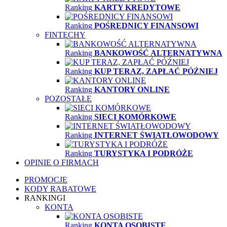
Ranking
KARTY KREDYTOWE
Ranking
POŚREDNICY FINANSOWI
FINTECHY
Ranking
BANKOWOŚĆ ALTERNATYWNA
Ranking
KUP TERAZ, ZAPŁAĆ PÓŹNIEJ
Ranking
KANTORY ONLINE
POZOSTAŁE
Ranking
SIECI KOMÓRKOWE
Ranking
INTERNET ŚWIATŁOWODOWY
Ranking
TURYSTYKA I PODRÓŻE
OPINIE O FIRMACH
PROMOCJE
KODY RABATOWE
RANKINGI
KONTA
Ranking
KONTA OSOBISTE