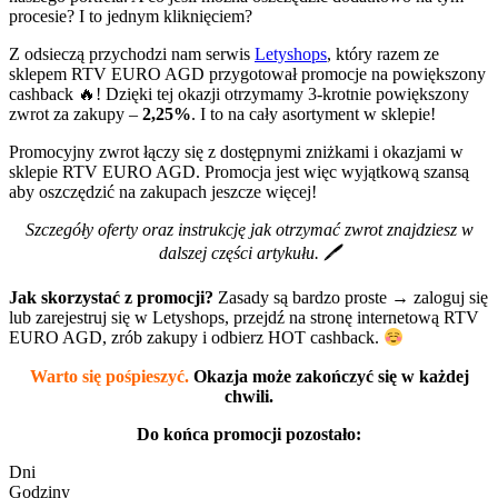
procesie? I to jednym kliknięciem?
Z odsieczą przychodzi nam serwis
Letyshops
, który razem ze
sklepem RTV EURO AGD przygotował promocje na powiększony
cashback 🔥! Dzięki tej okazji otrzymamy 3-krotnie powiększony
zwrot za zakupy –
2,25%
. I to na cały asortyment w sklepie!
Promocyjny zwrot łączy się z dostępnymi zniżkami i okazjami w
sklepie RTV EURO AGD. Promocja jest więc wyjątkową szansą
aby oszczędzić na zakupach jeszcze więcej!
Szczegóły oferty oraz instrukcję jak otrzymać zwrot znajdziesz w
dalszej części artykułu. 🖊
Jak skorzystać z promocji?
Zasady są bardzo proste
→
zaloguj się
lub zarejestruj się w Letyshops, przejdź na stronę internetową RTV
EURO AGD, zrób zakupy i odbierz HOT cashback.
Warto się pośpieszyć.
Okazja może zakończyć się w każdej
chwili.
Do końca promocji pozostało:
Dni
Godziny