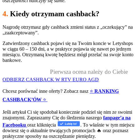
oszczędności naliczyły się same.
4.
Kiedy
otrzymam cashback?
Nagrodę otrzymasz gdy cashback zmieni status z „oczekujący” na
„zaakceptowany”.
Zatwierdzony cashback pojawi się na Twoim koncie w Letyshops
w ciągu 60 – 150 dni, a w praktyce pojawia się nawet po jednym
miesiącu. Otrzymaną kwotę będziesz mógł przelać na swoje konto
bankowe.
Pierwsza ocena należy do Ciebie
ODBIERZ CASHBACK W RTV EURO AGD
Chcesz porównać inne oferty? Zobacz nasz
⭐
RANKING
CASHBACK’ÓW
⭐
Jeśli artykuł Ci się spodobał koniecznie podziel się nim ze swoimi
znajomymi. Zapraszamy Cię do śledzenia naszego
fanpage’a na
Facebooku
oraz kliknięcia
. To właśnie w tym miejscu
dowiesz się o aktualnie trwających promocjach 🔥 oraz poznasz
praktyczne sposoby na oszczędzanie pieniędzy.