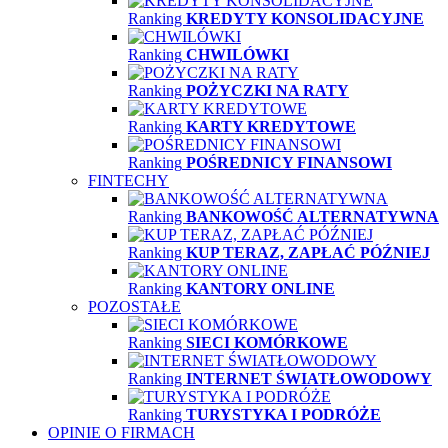
Ranking
KREDYTY KONSOLIDACYJNE
Ranking
CHWILÓWKI
Ranking
POŻYCZKI NA RATY
Ranking
KARTY KREDYTOWE
Ranking
POŚREDNICY FINANSOWI
FINTECHY
Ranking
BANKOWOŚĆ ALTERNATYWNA
Ranking
KUP TERAZ, ZAPŁAĆ PÓŹNIEJ
Ranking
KANTORY ONLINE
POZOSTAŁE
Ranking
SIECI KOMÓRKOWE
Ranking
INTERNET ŚWIATŁOWODOWY
Ranking
TURYSTYKA I PODRÓŻE
OPINIE O FIRMACH