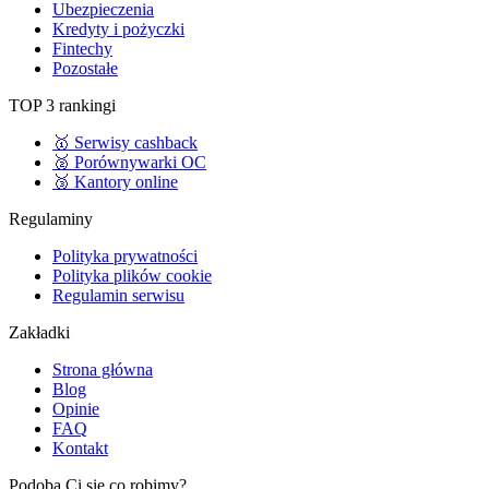
Ubezpieczenia
Kredyty i pożyczki
Fintechy
Pozostałe
TOP 3 rankingi
🥇 Serwisy cashback
🥈 Porównywarki OC
🥉 Kantory online
Regulaminy
Polityka prywatności
Polityka plików cookie
Regulamin serwisu
Zakładki
Strona główna
Blog
Opinie
FAQ
Kontakt
Podoba Ci się co robimy?