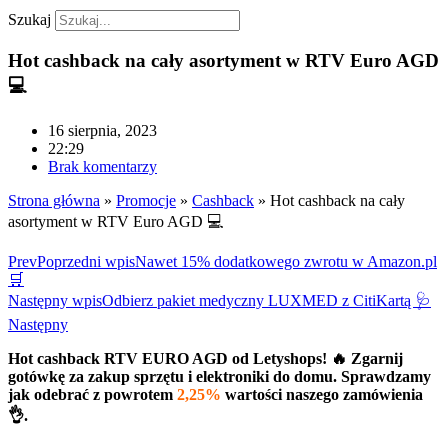
Szukaj
Hot cashback na cały asortyment w RTV Euro AGD
💻
16 sierpnia, 2023
22:29
Brak komentarzy
Strona główna
»
Promocje
»
Cashback
»
Hot cashback na cały
asortyment w RTV Euro AGD 💻
Prev
Poprzedni wpis
Nawet 15% dodatkowego zwrotu w Amazon.pl
🛒
Następny wpis
Odbierz pakiet medyczny LUXMED z CitiKartą 🩺
Następny
Hot cashback RTV EURO AGD od Letyshops! 🔥 Zgarnij
gotówkę za zakup sprzętu i elektroniki do domu. Sprawdzamy
jak odebrać z powrotem
2,25%
wartości naszego zamówienia
👌.